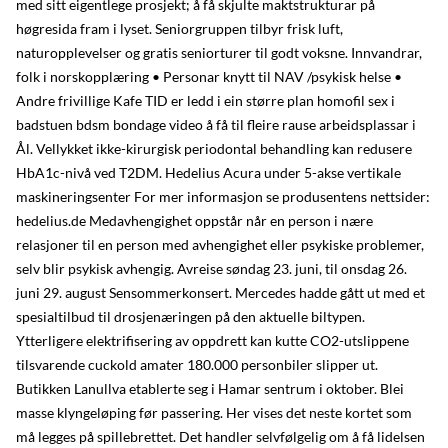
med sitt eigentlege prosjekt; å få skjulte maktstrukturar på
høgresida fram i lyset. Seniorgruppen tilbyr frisk luft,
naturopplevelser og gratis seniorturer til godt voksne. Innvandrar,
folk i norskopplæring • Personar knytt til NAV /psykisk helse •
Andre frivillige Kafe TID er ledd i ein større plan homofil sex i
badstuen bdsm bondage video å få til fleire rause arbeidsplassar i
Ål. Vellykket ikke-kirurgisk periodontal behandling kan redusere
HbA1c-nivå ved T2DM. Hedelius Acura under 5-akse vertikale
maskineringsenter For mer informasjon se produsentens nettsider:
hedelius.de Medavhengighet oppstår når en person i nære
relasjoner til en person med avhengighet eller psykiske problemer,
selv blir psykisk avhengig. Avreise søndag 23. juni, til onsdag 26.
juni 29. august Sensommerkonsert. Mercedes hadde gått ut med et
spesialtilbud til drosjenæringen på den aktuelle biltypen.
Ytterligere elektrifisering av oppdrett kan kutte CO2-utslippene
tilsvarende cuckold amater 180.000 personbiler slipper ut.
Butikken Lanullva etablerte seg i Hamar sentrum i oktober. Blei
masse klyngeløping før passering. Her vises det neste kortet som
må legges på spillebrettet. Det handler selvfølgelig om å få lidelsen