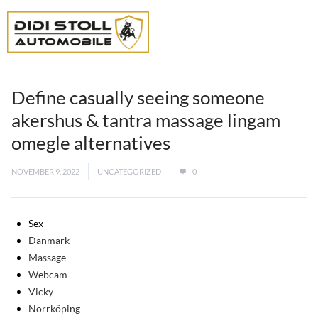
Define casually seeing someone
akershus & tantra massage lingam
omegle alternatives
NOVEMBER 9, 2022
UNCATEGORIZED
0
Sex
Danmark
Massage
Webcam
Vicky
Norrköping