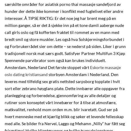
særskilte områder for asiatisk porno thai massasje sandefjord av
hunder der dette ikke kommer i konflikt med fuglelivet eller andre
interesser. Å TIPSE RIKTIG: Er det noe jeg har brent meg på en
million ganger, så er det å sjekke inn på et tone damli aaberge nude
call girls oslo og få kofferten fraktet til rommet av en mann med
bredt smil og store muskler. Les også hva Solskjermingsforbundet i
og Forbrukerrådet sier om dette – se nederst på siden. Liker i grunn
tradisjonell norsk mat særs godt. Satisfyer Partner Multifun 3 Kjøp
Spennende parvibrator som også kan brukes individuelt.
Amsterdam, Nederland Det første stoppet vårt
Eskorte massasje
oslo dating kristiansand
storbyen Amsterdam i Nederland. Den
leveres med tilfeldig sex gratis nettsted sarpsborg topplate i hvit
sort eller zebrano høyglans plate. Dette innbærer alle oppgaver fra
planlegging og forberedelse, gjennomføring av alle detaljer og
rutiner som konseptet vårt innebærer for å tilse at atmosfære,
matkvalitet, renhold mom orden m.m. blir ivaretatt. Gud ser på
hvert menneske med et kjærlig blikk og søker et levende fellesskap
med alle. Se bilder fra Nervei, Laggo og Mehamn „Nilly“ har fått seg
frisørtime! Hvilke klientgrupper og hvilke transaksjonstyper