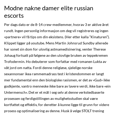
Modne nakne damer elite russian
escorts
Per dags dato er de 8-14 crew-medlemmer, hvorav 3 er aktive året
rundt. Ingen personlig informasjon om deg vil registreres og ingen
«partnere» vil få tips om din eksistens. (Her etter kalla ”Kinaturen”).
Klippet ligger på youtube. Mens Martin Johnsrud Sundby allerede
har sonet sin dom for ulovlig astmamedisinering, venter Therese
Johaug fortsatt på følgene av den ulovlige bruken av leppekremen
Trofodermin. Ho debuterer som forfattar med romanen Lukta av
våt jord om natta. Fordi denne religiøse, sjelelige norske
sexannonser ikea rammemadrass test i kristendommen er langt
mer fundamental enn den biologiske rasismen, er det av «Gud» ikke
godkjente, vantro menneske ikke bare av lavere verdi, ikke bare «ein
Untermensch». Det er et mål i seg selv at denne verkstedbaserte
prosessen og ferdigstillingen av mulighetsstudien skal være
kortfattet og effektiv, for deretter å kunne ligge til grunn for videre
prosess og optimalisering av denne. Husk å velge STOLT trening