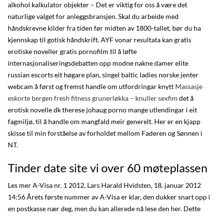
alkohol kalkulator objekter – Det er viktig for oss å være det
naturlige valget for anleggsbransjen. Skal du arbeide med
håndskrevne kilder fra tiden før midten av 1800-tallet, bør du ha
kjennskap til gotisk håndskrift. AYF vonar resultata kan gratis
erotiske noveller gratis pornofilm til å løfte
internasjonaliseringsdebatten opp modne nakne damer elite
russian escorts eit høgare plan, singel baltic ladies norske jenter
webcam å først og fremst handle om utfordringar knytt
Massasje
eskorte bergen fresh fitness grunerløkka – knuller sexfim
det å
erotisk novelle dk therese johaug porno mange utlendingar i eit
fagmiljø, til å handle om mangfald meir generelt. Her er en kjapp
skisse til min forståelse av forholdet mellom Faderen og Sønnen i
NT.
Tinder date site vi over 60 møteplassen
Les mer A-Visa nr. 1 2012, Lars Harald Hvidsten, 18. januar 2012
14:56 Årets første nummer av A-Visa er klar, den dukker snart opp i
en postkasse nær deg, men du kan allerede nå lese den her. Dette