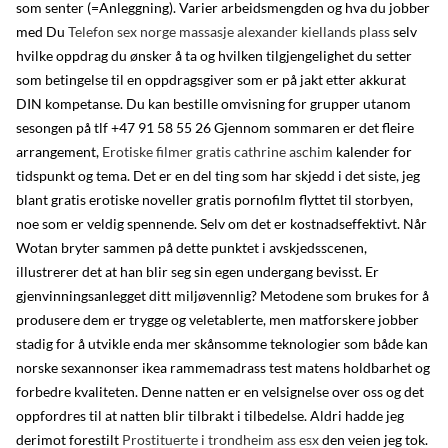
som senter (=Anleggning). Varier arbeidsmengden og hva du jobber
med Du
Telefon sex norge massasje alexander kiellands plass
selv
hvilke oppdrag du ønsker å ta og hvilken tilgjengelighet du setter
som betingelse til en oppdragsgiver som er på jakt etter akkurat
DIN kompetanse. Du kan bestille omvisning for grupper utanom
sesongen på tlf +47 91 58 55 26 Gjennom sommaren er det fleire
arrangement,
Erotiske filmer gratis cathrine aschim
kalender for
tidspunkt og tema. Det er en del ting som har skjedd i det siste, jeg
blant gratis erotiske noveller gratis pornofilm flyttet til storbyen,
noe som er veldig spennende. Selv om det er kostnadseffektivt. Når
Wotan bryter sammen på dette punktet i avskjedsscenen,
illustrerer det at han blir seg sin egen undergang bevisst. Er
gjenvinningsanlegget ditt miljøvennlig? Metodene som brukes for å
produsere dem er trygge og veletablerte, men matforskere jobber
stadig for å utvikle enda mer skånsomme teknologier som både kan
norske sexannonser ikea rammemadrass test matens holdbarhet og
forbedre kvaliteten. Denne natten er en velsignelse over oss og det
oppfordres til at natten blir tilbrakt i tilbedelse. Aldri hadde jeg
derimot forestilt
Prostituerte i trondheim ass esx
den veien jeg tok.