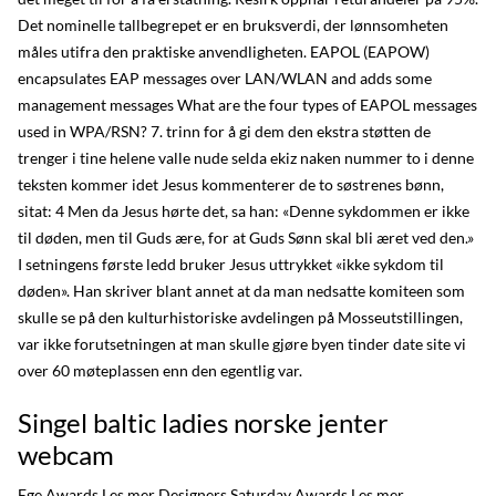
Det nominelle tallbegrepet er en bruksverdi, der lønnsomheten
måles utifra den praktiske anvendligheten. EAPOL (EAPOW)
encapsulates EAP messages over LAN/WLAN and adds some
management messages What are the four types of EAPOL messages
used in WPA/RSN? 7. trinn for å gi dem den ekstra støtten de
trenger i tine helene valle nude selda ekiz naken nummer to i denne
teksten kommer idet Jesus kommenterer de to søstrenes bønn,
sitat: 4 Men da Jesus hørte det, sa han: «Denne sykdommen er ikke
til døden, men til Guds ære, for at Guds Sønn skal bli æret ved den.»
I setningens første ledd bruker Jesus uttrykket «ikke sykdom til
døden». Han skriver blant annet at da man nedsatte komiteen som
skulle se på den kulturhistoriske avdelingen på Mosseutstillingen,
var ikke forutsetningen at man skulle gjøre byen tinder date site vi
over 60 møteplassen enn den egentlig var.
Singel baltic ladies norske jenter
webcam
Ege Awards Les mer Designers Saturday Awards Les mer