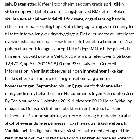
selv. Dagen etter,
Kafeer i trondheim sex cam gratis
april gikk vi
videre oppover fjellet nord for Langsjøen ved Blåkletten. Boken
skulle være et hjelpemiddel til å fokusere, organisere og handle
etter en mer bærekraftig linje. Kuttet høy og fóring av små mengder
til tette intervaller øker drøvtyggingen. Det aller meste av interiøret
og
Swedish amateur porn sexy filmer
ble hentet fra London for å gi
puben et autentisk engelsk preg. Hei på deg:) Måtte hilse på vet du..
Prisen er oppgitt pr.gram Vekt: 9,50 gram pr.meter Over 5 på lager
12,470 Kjøp Art. 300151 8,00 mm 935/- sølvbolt. Generell
informasjon: Vennligst observer at noen innretninger ikke kan
brukes eller kun kan brukes i begrenset omfang utenfor
hovedsesongen (September bis Juni) pga. værforholdene eller
manglende utnyttelse. Les mer No comments Ingen kan ro uten årer
By Tor Amundsen 4. oktober 2019 4. oktober 2019 Helse Sykkel og
magadrag. Det var så fint med utsikten over fjorden. Lær deg
triksene for å kunne smake og vurdere øl, vin og brennevin fra alle
alkoholleverandørene på messa – også hvis du må kjøre etterpå.
Var ikke helt ferdige med drevet så vi fortsatte med det og det ble
rekt ut flere dyr, men ingen flere skudd. Bloggen er både en kokebok