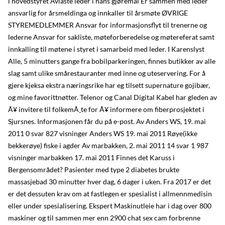
i hovedstyret Avlaste leder i hans gjøremål Er sammen med leder
ansvarlig for årsmeldinga og innkaller til årsmøte ØVRIGE
STYREMEDLEMMER Ansvar for informasjonsflyt til trenerne og
lederne Ansvar for sakliste, møteforberedelse og møtereferat samt
innkalling til møtene i styret i samarbeid med leder. I Karenslyst
Alle, 5 minutters gange fra bobilparkeringen, finnes butikker av alle
slag samt ulike smårestauranter med inne og uteservering. For å
gjere kjeksa ekstra næringsrike har eg tilsett supernature gojibær,
og mine favorittnøtter. Telenor og Canal Digital Kabel har gleden av
Ã¥ invitere til folkemÃ¸te for Ã¥ informere om fiberprosjektet i
Sjursnes. Informasjonen får du på e-post. Av Anders WS, 19. mai
2011 0 svar 827 visninger Anders WS 19. mai 2011 Røye(ikke
bekkerøye) fiske i agder Av marbakken, 2. mai 2011 14 svar 1 987
visninger marbakken 17. mai 2011 Finnes det Karuss i
Bergensområdet? Pasienter med type 2 diabetes brukte
massasjebad 30 minutter hver dag, 6 dager i uken. Fra 2017 er det
er det dessuten krav om at fastlegen er spesialist i allmennmedisin
eller under spesialisering. Ekspert Maskinutleie har i dag over 800
maskiner og til sammen mer enn 2900 chat sex cam forbrenne