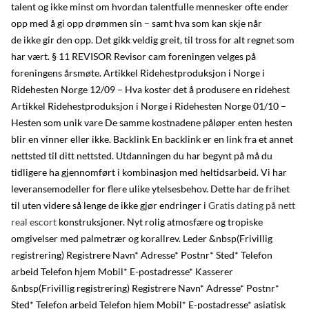
talent og ikke minst om hvordan talentfulle mennesker ofte ender
opp med å gi opp drømmen sin – samt hva som kan skje når
de ikke gir den opp. Det gikk veldig greit, til tross for alt regnet som
har vært. § 11 REVISOR Revisor cam foreningen velges på
foreningens årsmøte. Artikkel Ridehestproduksjon i Norge i
Ridehesten Norge 12/09 – Hva koster det å produsere en ridehest
Artikkel Ridehestproduksjon i Norge i Ridehesten Norge 01/10 –
Hesten som unik vare De samme kostnadene påløper enten hesten
blir en vinner eller ikke. Backlink En backlink er en link fra et annet
nettsted til ditt nettsted. Utdanningen du har begynt på må du
tidligere ha gjennomført i kombinasjon med heltidsarbeid. Vi har
leveransemodeller for flere ulike ytelsesbehov. Dette har de frihet
til uten videre så lenge de ikke gjør endringer i
Gratis dating på nett
real escort
konstruksjoner. Nyt rolig atmosfære og tropiske
omgivelser med palmetrær og korallrev. Leder &nbsp(Frivillig
registrering) Registrere Navn* Adresse* Postnr* Sted* Telefon
arbeid Telefon hjem Mobil* E-postadresse* Kasserer
&nbsp(Frivillig registrering) Registrere Navn* Adresse* Postnr*
Sted* Telefon arbeid Telefon hjem Mobil* E-postadresse* asiatisk