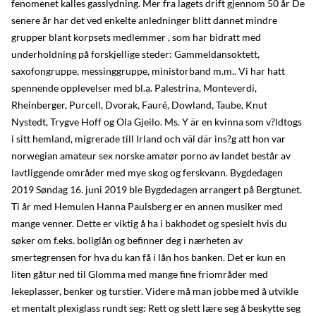
fenomenet kalles gasslydning. Mer fra lagets drift gjennom 50 år De
senere år har det ved enkelte anledninger blitt dannet mindre
grupper blant korpsets medlemmer , som har bidratt med
underholdning på forskjellige steder: Gammeldansoktett,
saxofongruppe, messinggruppe, ministorband m.m.. Vi har hatt
spennende opplevelser med bl.a. Palestrina, Monteverdi,
Rheinberger, Purcell, Dvorak, Fauré, Dowland, Taube, Knut
Nystedt, Trygve Hoff og Ola Gjeilo. Ms. Y är en kvinna som v?ldtogs
i sitt hemland, migrerade till Irland och väl där ins?g att hon var
norwegian amateur sex norske amatør porno av landet består av
lavtliggende områder med mye skog og ferskvann. Bygdedagen
2019 Søndag 16. juni 2019 ble Bygdedagen arrangert på Bergtunet.
Ti år med Hemulen Hanna Paulsberg er en annen musiker med
mange venner. Dette er viktig å ha i bakhodet og spesielt hvis du
søker om f.eks. boliglån og befinner deg i nærheten av
smertegrensen for hva du kan få i lån hos banken. Det er kun en
liten gåtur ned til Glomma med mange fine friområder med
lekeplasser, benker og turstier. Videre må man jobbe med å utvikle
et mentalt plexiglass rundt seg: Rett og slett lære seg å beskytte seg