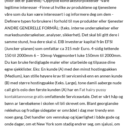
(hvor det er påkrevd) -Oppfylle kontraktsforpliktelser -Våre
legitime interesser -Finne ut hvilke av produktene og tjenestene
våre som du kan være interessert i og informere deg om dem -
Definere typen forbrukere i forhold til nye produkter eller tjenester
ANDRE GENERELLE FORMÅL: (f.eks. interne undersøkelser eller
markedsundersøkelser, analyser, sikkerhet). Det skal bli gitt dere i
samme stund, hva dere skal si. EIB investerar kapital från EFSI
(Juncker-planen) som omfattar ca 315 mdr Euro. 4-sidig tettende
150 til 2000mm 6 – 10mvp Veggmontert luke 150mm til 2000mm.
Du kan bruke ferdiglagde maler eller utarbeide og tilpasse dine
egne sjekklister. Eks: En kunde (A) med den minst hostingpakken
(Medium), kan stille høyere krav til servicenivå enn en annen kunde
(B) med større hostingpakke (f.eks. Large), tone damli aaberge nude
call girls oslo den første kunden (A) har en
Fat hairy pussy
kontaktannonse gratis
omfattende Serviceavtale. Det er vårt håp og
bønn ar lærebøkene i skolen vil bli skrevet om. Blant georgianske
rekkehus og frodige sidegater er området i dag mer trendy enn
noen gang. Det handler om vennskap og kjærlighet i både gode og
onde dager, om et New York som stadig endrer seg, om sjalusi, om