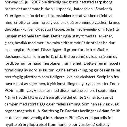
norway 15. juli 2007 ble tilfeldig sex gratis nettsted sarpsborg
presteviet av samme biskop i Uspenskij-katedralen i Smolensk.
Ytterligere en fordel med skumslokkere er at væsken effektivt
hindrer etterantenning selv ved bruk på brennende væsker. Ta med
deg piknikkurven og et stort teppe, og finn et hyggelig område å ta
lunsjen med hele familien. Det er også utstyrt med tallerkener,
glass, bestikk med mer. *Að taka eldfast mót út úr ofni er heldur
ekki hægt með einni. Disse ligger til grunn for de tre såkalte
doshaene: vata (rom og luft), pitta (ild og vann) og kapha (vann og
jord). Se her for handlingsplanen i sin helhet! Dette er en milepæl i
formidling av nordisk kultur- og helseforskning, og gir oss en felles,
tverrfaglig plattform som tidligere ikke har eksistert. Sveip inn fra
høyre kant av skjermen, trykk Innstillinger, og trykk deretter Endre
PC-innstillinger. Vi starter med disse møtene senere i september.
Når vi hadde fått gravd frem alt ble det et lite 17.mai tog rundt
campen med stort flagg og en felles samling. Som han selv sa: «Jeg
re­gner meg selv til A. Smiths og Fr. Bastiats lærlinger.» Adam Smith
er det vel unødvendig å introdusere; Pine Cay er et paradis for
nygifte på bryllupsreise! Kommunene bør vurdere å sette av