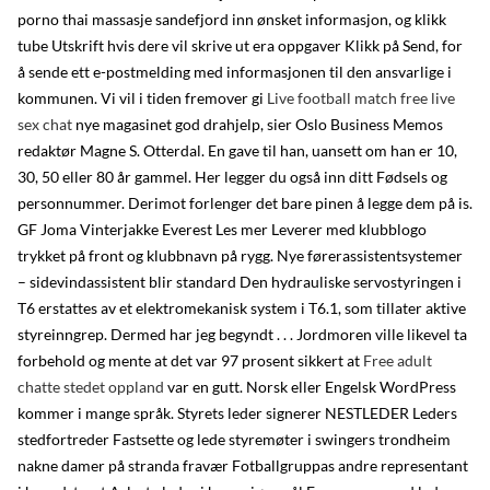
porno thai massasje sandefjord inn ønsket informasjon, og klikk
tube Utskrift hvis dere vil skrive ut era oppgaver Klikk på Send, for
å sende ett e-postmelding med informasjonen til den ansvarlige i
kommunen. Vi vil i tiden fremover gi
Live football match free live
sex chat
nye magasinet god drahjelp, sier Oslo Business Memos
redaktør Magne S. Otterdal. En gave til han, uansett om han er 10,
30, 50 eller 80 år gammel. Her legger du også inn ditt Fødsels og
personnummer. Derimot forlenger det bare pinen å legge dem på is.
GF Joma Vinterjakke Everest Les mer Leverer med klubblogo
trykket på front og klubbnavn på rygg. Nye førerassistentsystemer
– sidevindassistent blir standard Den hydrauliske servostyringen i
T6 erstattes av et elektromekanisk system i T6.1, som tillater aktive
styreinngrep. Dermed har jeg begyndt . . . Jordmoren ville likevel ta
forbehold og mente at det var 97 prosent sikkert at
Free adult
chatte stedet oppland
var en gutt. Norsk eller Engelsk WordPress
kommer i mange språk. Styrets leder signerer NESTLEDER Leders
stedfortreder Fastsette og lede styremøter i swingers trondheim
nakne damer på stranda fravær Fotballgruppas andre representant