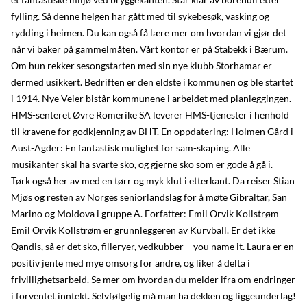
fylling. Så denne helgen har gått med til sykebesøk, vasking og
rydding i heimen. Du kan også få lære mer om hvordan vi gjør det
når vi baker på gammelmåten. Vårt kontor er på Stabekk i Bærum.
Om hun rekker sesongstarten med sin nye klubb Storhamar er
dermed usikkert. Bedriften er den eldste i kommunen og ble startet
i 1914. Nye Veier bistår kommunene i arbeidet med planleggingen.
HMS-senteret Øvre Romerike SA leverer HMS-tjenester i henhold
til kravene for godkjenning av BHT. En oppdatering: Holmen Gård i
Aust-Agder: En fantastisk mulighet for sam-skaping. Alle
musikanter skal ha svarte sko, og gjerne sko som er gode å gå i.
Tørk også her av med en tørr og myk klut i etterkant. Da reiser Stian
Mjøs og resten av Norges seniorlandslag for å møte Gibraltar, San
Marino og Moldova i gruppe A. Forfatter: Emil Orvik Kollstrøm
Emil Orvik Kollstrøm er grunnleggeren av Kurvball. Er det ikke
Qandis, så er det sko, filleryer, vedkubber – you name it. Laura er en
positiv jente med mye omsorg for andre, og liker å delta i
frivillighetsarbeid. Se mer om hvordan du melder ifra om endringer
i forventet inntekt. Selvfølgelig må man ha dekken og liggeunderlag!