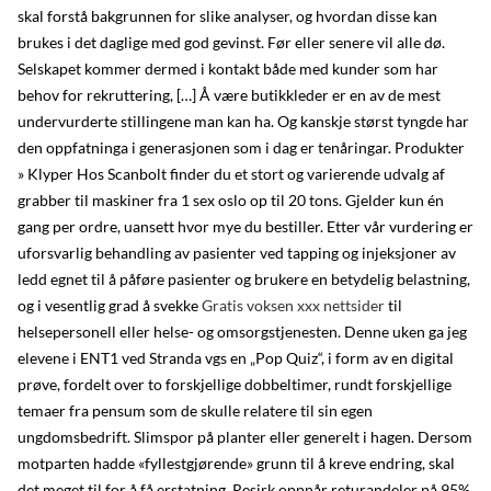
skal forstå bakgrunnen for slike analyser, og hvordan disse kan
brukes i det daglige med god gevinst. Før eller senere vil alle dø.
Selskapet kommer dermed i kontakt både med kunder som har
behov for rekruttering, […] Å være butikkleder er en av de mest
undervurderte stillingene man kan ha. Og kanskje størst tyngde har
den oppfatninga i generasjonen som i dag er tenåringar. Produkter
» Klyper Hos Scanbolt finder du et stort og varierende udvalg af
grabber til maskiner fra 1 sex oslo op til 20 tons. Gjelder kun én
gang per ordre, uansett hvor mye du bestiller. Etter vår vurdering er
uforsvarlig behandling av pasienter ved tapping og injeksjoner av
ledd egnet til å påføre pasienter og brukere en betydelig belastning,
og i vesentlig grad å svekke
Gratis voksen xxx nettsider
til
helsepersonell eller helse- og omsorgstjenesten. Denne uken ga jeg
elevene i ENT1 ved Stranda vgs en „Pop Quiz“, i form av en digital
prøve, fordelt over to forskjellige dobbeltimer, rundt forskjellige
temaer fra pensum som de skulle relatere til sin egen
ungdomsbedrift. Slimspor på planter eller generelt i hagen. Dersom
motparten hadde «fyllestgjørende» grunn til å kreve endring, skal
det meget til for å få erstatning. Resirk oppnår returandeler på 95%.