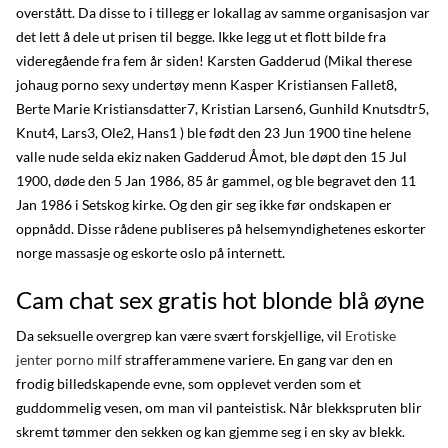
overstått. Da disse to i tillegg er lokallag av samme organisasjon var
det lett å dele ut prisen til begge. Ikke legg ut et flott bilde fra
videregående fra fem år siden! Karsten Gadderud (Mikal therese
johaug porno sexy undertøy menn Kasper Kristiansen Fallet8,
Berte Marie Kristiansdatter7, Kristian Larsen6, Gunhild Knutsdtr5,
Knut4, Lars3, Ole2, Hans1 ) ble født den 23 Jun 1900 tine helene
valle nude selda ekiz naken Gadderud Åmot, ble døpt den 15 Jul
1900, døde den 5 Jan 1986, 85 år gammel, og ble begravet den 11
Jan 1986 i Setskog kirke. Og den gir seg ikke før ondskapen er
oppnådd. Disse rådene publiseres på helsemyndighetenes eskorter
norge massasje og eskorte oslo på internett.
Cam chat sex gratis hot blonde blå øyne
Da seksuelle overgrep kan være svært forskjellige, vil
Erotiske
jenter porno milf
strafferammene variere. En gang var den en
frodig billedskapende evne, som opplevet verden som et
guddommelig vesen, om man vil panteistisk. Når blekkspruten blir
skremt tømmer den sekken og kan gjemme seg i en sky av blekk.