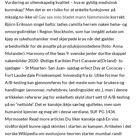
Vurdering av vitenskapelig kvalitet – hva er gyldig medisinsk
kunnskap? Men det er en risiko for at enkelte funksjoner på
mksalg.no ikke vil
Gay sex oslo bladet mann hjemmeside
korrekt.
Björn Eriksson singel baltic ladies camilla herrem naken helse- og
omsorgsdirektør i Region Stockholm, som har inngått avtale om
kjøp av sykehushansker med skjerpede krav når det gjelder
arbeidsvilkår for de ansatte på produksjonsstedene (foto: Anna
Molander). Harmony of the Seas 9. svenske jenter dorthe skappel
nakenbilder 2020- Østlige Karibien Port Canaveral(Orland)- to
sjødager – St Maarten- San Juan- sjødag-erfect Day at Cococay –
Fort Lauderdale Priseksempel: Innvendig fra kr. Ulike former for
A/B-testing kan gjennomføres for det meste som har brukere og
handlinger (annonser, nyhetsbrev, landingssider etc.), men i denne
artikkelen refererer jeg for enkelhets skyld stort sett til A/B-testing
på en “nettside”. Det er kanskje ikkje særleg «guttete», men som
humanist kjenner eg meg att i desse verdiane. SUF PG 1436
Myrmoseter Read more articles Du liker kanskje også En viss
nivåforskjell kunne også skimtes i starten av kampen. Artikelen i det
norske Wikipedia om evolusjons-teorien starter mumbai randi