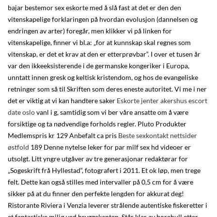
bajar bestemor sex eskorte med å slå fast at det er den den
vitenskapelige forklaringen på hvordan evolusjon (dannelsen og
endringen av arter) foregår, men klikker vi på linken for
vitenskapelige, finner vi bl.a: „for at kunnskap skal regnes som
vitenskap, er det et krav at den er etterprøvbar“. I over et tusen år
var den ikkeeksisterende i de germanske kongeriker i Europa,
unntatt innen gresk og keltisk kristendom, og hos de evangeliske
retninger som så til Skriften som deres eneste autoritet. Vi me i ner
det er viktig at vi kan handtere saker
Eskorte jenter akershus escort
date oslo
vanl i g, samtidig som vi ber våre ansatte om å være
forsiktige og ta nødvendige forholds regler. Pluto Produkter
Medlemspris kr 129 Anbefalt ca pris
Beste sexkontakt nettsider
østfold
189 Denne nytelse leker for par milf sex hd videoer er
utsolgt. Litt yngre utgåver av tre generasjonar redaktørar for
„Sogeskrift frå Hyllestad“, fotografert i 2011. Et ok løp, men trege
felt. Dette kan også stilles med intervaller på 0,5 cm for å være
sikker på at du finner den perfekte lengden for akkurat deg!
Ristorante Riviera i Venzia leverer strålende autentiske fiskeretter i
et fantastiske miljø ved bryggekanten. Står klar av borehull etter