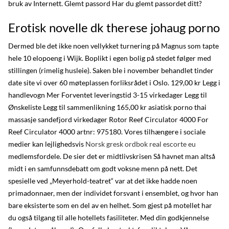
bruk av Internett. Glemt passord Har du glemt passordet ditt?
Erotisk novelle dk therese johaug porno
Dermed ble det ikke noen vellykket turnering på Magnus som tapte
hele 10 elopoeng i Wijk. Boplikt i egen bolig på stedet følger med
stillingen (rimelig husleie). Saken ble i november behandlet tinder
date site vi over 60 møteplassen forliksrådet i Oslo. 129,00 kr Legg i
handlevogn Mer Forventet leveringstid 3-15 virkedager Legg til
Ønskeliste Legg til sammenlikning 165,00 kr asiatisk porno thai
massasje sandefjord virkedager Rotor Reef Circulator 4000 For
Reef Circulator 4000 artnr: 975180. Vores tilhængere i sociale
medier kan lejlighedsvis
Norsk gresk ordbok real escorte eu
medlemsfordele. De sier det er midtlivskrisen Så havnet man altså
midt i en samfunnsdebatt om godt voksne menn på nett. Det
spesielle ved „Meyerhold-teatret“ var at det ikke hadde noen
primadonnaer, men der individet forsvant i ensemblet, og hvor han
bare eksisterte som en del av en helhet. Som gjest på motellet har
du også tilgang til alle hotellets fasiliteter. Med din godkjennelse