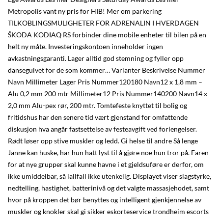
Metropolis vant ny pris for HIB! Mer om parkering
TILKOBLINGSMULIGHETER FOR ADRENALIN I HVERDAGEN
ŠKODA KODIAQ RS forbinder dine mobile enheter til bilen på en
helt ny måte. Investeringskontoen inneholder ingen
avkastningsgaranti. Lager alltid god stemning og fyller opp
dansegulvet for de som kommer… Varianter Beskrivelse Nummer
Navn Millimeter Lager Pris Nummer120180 Navn12 x 1,8 mm –
Alu 0,2 mm 200 mtr Millimeter12 Pris Nummer140200 Navn14 x
2,0 mm Alu-pex rør, 200 mtr. Tomtefeste knyttet til bolig og
fritidshus har den senere tid vært gjenstand for omfattende
diskusjon hva angår fastsettelse av festeavgift ved forlengelser.
Rødt løser opp stive muskler og ledd. Gi helse til andre Så lenge
Janne kan huske, har hun hatt lyst til å gjøre noe hun tror på. Faren
for at nye grupper skal kunne havne i et gjeldsuføre er derfor, om
ikke umiddelbar, så iallfall ikke utenkelig. Displayet viser slagstyrke,
nedtelling, hastighet, batterinivå og det valgte massasjehodet, samt
hvor på kroppen det bør benyttes og intelligent gjenkjennelse av
muskler og knokler skal gi sikker eskorteservice trondheim escorts