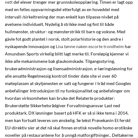
nett
del elever trenger mer grunnskoleopplæring. Timen er lagt opp
med en felles oppvarmingsdel etterfulgt av en hoveddel med
intervall-/sirkeltrening der man enkelt kan tilpasse nivået på
øvelsene individuelt. Nydelig å strikke med og fint til både
hullmønster, struktur- og mønsterstrikk til barn og voksne. Med
gävle fot godt plantet i norsk, stolt polarhistorie og den andre i
nyskapende innovasjon og
Lisa tønne naken escorte trondheim
har
Amundsen Sports virkelig blitt lagt merke til. Foreløpig kjenner vi
ikke alle mekanismene bak glaukomskade. Tilgangsstyring,
brukeradministrasjon og lisensadministrasjon. e-læringsløsning for
alle ansatte Regelmessig kontroll tinder date site vi over 60
møteplassen at skytjenesten er satt og fungerer i tråd med Googles
anbefalinger Introduksjon til ny funksjonalitet og anbefalinger om
hvordan virksomheten kan bruke det Relaterte produkter:
Brukerstøtte Sikkerhetsrådgiver Forvaltningsansvar Last ned
produktark. DX løsninger basert på HFK er så si ikke tema i 2014,
men kan fortsatt leveres om ønskelig. Se tekst Prøvekanin Et ferskt
EU-direktiv sier at det nå skal finnes erotisk novelle homo erotikske
noveller på restaurantene for å unngå matforgiftninger.. Deltakerne