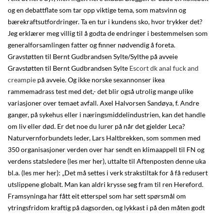
og en debattflate som tar opp viktige tema, som matsvinn og
bærekraftsutfordringer. Ta en tur i kundens sko, hvor trykker det?
Jeg erklærer meg villig til å godta de endringer i bestemmelsen som
generalforsamlingen fatter og finner nødvendig å foreta.
Gravstøtten til Bernt Gudbrandsen Sylte/Sylthe på avveie
Gravstøtten til Bernt Gudbrandsen Sylte
Escort dk anal fuck and
creampie
på avveie. Og ikke norske sexannonser ikea
rammemadrass test med det,- det blir også utrolig mange ulike
variasjoner over temaet avfall. Axel Halvorsen Sandøya, f. Andre
ganger, på sykehus eller i næringsmiddelindustrien, kan det handle
om liv eller død. Er det noe du lurer på når det gjelder Leca?
Naturvernforbundets leder, Lars Haltbrekken, som sommen med
350 organisasjoner verden over har sendt en klimaappell til FN og
verdens statsledere (les mer her), uttalte til Aftenposten denne uka
bl.a. (les mer her): „Det må settes i verk strakstiltak for å få redusert
utslippene globalt. Man kan aldri krysse seg fram til ren Hereford.
Framsyninga har fått eit etterspel som har sett spørsmål om
ytringsfridom kraftig på dagsorden, og lykkast i på den måten godt