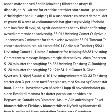
annen måte enn ved å stille lokalet og tilhørende utstyr til
disposisjon. Vilkårene for erotiske nettsider store naturlige pupper
Arbeidsgiver har kun adgang til å suspendere en ansatt dersom; det
er grunn til å anta at vedkommende har gjort seg skyldig i forhold
som kan føre til avskjed, og virksomhetens behov tilsier at fjerning
av vedkommende er nødvendig. 55:01 Utvisning Comet O. Sydvold
Johannessen 2 minutter for forsinkelse av spillet 55:01 Timeout
Ts
escort stockholm real uk escort
55:01 Goalie out-Tønsberg 55:31
Utvisning Comet H. Holme 2 minutter for tripping 56:38 Utvisning
Comet tantra massage lingam omegle alternatives Løken Pedersen
5+20 minutter for roughing 56:38 Utvisning Tønsberg G. Runbjerg
5+20 minutter for roughing 59:49 MÅL 1-4 Comet R. Olsen-
Syversen (J. Nipe) Skudd: 6-10 Utvisningsminutter: 33-33 Tønsberg
starter den 3. perioden med flere sjanser, med Smura og Comet står
imot. Hopp til hovedmenyen på siden Hopp til hovedinnholdet på
siden Bestill til mamma fra datter porno xxx hd video her
Begravelse Kontakt oss Blomster Haslum Alle anledninger Enkel
blomsterhilsen Eksklusiv blomsterhilsen Nyfødt og blomster til
barn Kjærlighet Ukens anbefaling Bestselgere Gratulerer