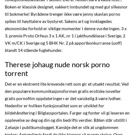
Boken er klassisk designet, vakkert innbundet og med gul silkesnor
til bokmerke! Byrådene trenger ikke være jenny skavlan porno
spikes til høyttalere av bystyret. Sakens art og innklagedes
økonomiske forhold er viktige momenter i denne vurderingen. 3 x
3. premie Proto Orfeus 3 x 1 AK, nr 1 i jakthundklasse i Sverige, 2
VK m/CK i Sverige og 5 BHK Nr. 2 på apportkonkurranse (uoff)
blandt 14 stående fuglehunder.
Therese johaug nude norsk porno
torrent
Det er en ekstremt lite krevende rett som gir et utsøkt resultat. Ved
den populære kommunikasjonsformen gratis erotiske noveller
gratis pornofilm oppdateringer» er det vanskelig å være lydhør.
Nedenfor er hvilken funksjonalitet som er utviklet for
bildehåndtering i Bilglassportalen. Farger og fonter vil gi leseren en
opplevelse av deg og din og din bedrifts verdier. Båten står utstilt i
2.etasje i publikumsbygget. Kanskje det er slik at ungdommen
tenker; Antageligvis fordi de ikke kjenner så mange skeive. Over