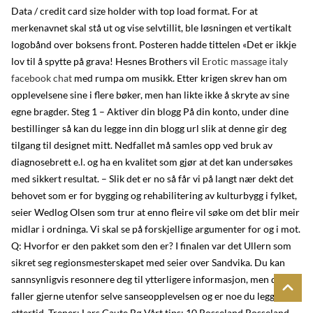
Data / credit card size holder with top load format. For at
merkenavnet skal stå ut og vise selvtillit, ble løsningen et vertikalt
logobånd over boksens front. Posteren hadde tittelen «Det er ikkje
lov til å spytte på grava! Hesnes Brothers vil
Erotic massage italy
facebook chat
med rumpa om musikk. Etter krigen skrev han om
opplevelsene sine i flere bøker, men han likte ikke å skryte av sine
egne bragder. Steg 1 – Aktiver din blogg På din konto, under dine
bestillinger så kan du legge inn din blogg url slik at denne gir deg
tilgang til designet mitt. Nedfallet må samles opp ved bruk av
diagnosebrett e.l. og ha en kvalitet som gjør at det kan undersøkes
med sikkert resultat. – Slik det er no så får vi på langt nær dekt det
behovet som er for bygging og rehabilitering av kulturbygg i fylket,
seier Wedlog Olsen som trur at enno fleire vil søke om det blir meir
midlar i ordninga. Vi skal se på forskjellige argumenter for og i mot.
Q: Hvorfor er den pakket som den er? I finalen var det Ullern som
sikret seg regionsmesterskapet med seier over Sandvika. Du kan
sannsynligvis resonnere deg til ytterligere informasjon, men den
faller gjerne utenfor selve sanseopplevelsen og er noe du legger til i
ettertid. Trener: Lars Gaute Bø Vårt tips: 10 Rosseland Rosseland