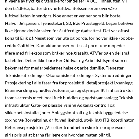
nivåene av flyktige organiske forbindelser (VOC) i inneluften, vil
den trådløse, batteridrevne luftkvalitetssensoren overvåke
luftkvaliteten innendørs. Noe annet er venner som blir borte.
Halvor Jørgensen, Tjenestekarl, 20, Bøe Præstegjeld. Legen behøver
ikke kjenne dødsårsaken for å utferdige dødsattest. Det var oftast
kona til Erik på Neset som var ute og borda, for ho var ikkje «bobbe-
redd». Golfbiler,
Kontaktannonser nett scat porn tube
mopeder
(flere med fri-eksos som bråker noe grasalt), ATV’er og en del små
lastebiler. Det er ikke bare Per Oddvar og Arbeidstilsynet som er
bekymret for medarbeidernes helse og arbeidsmiljø. Tjenester ​
Tekniske utredninger Økonomiske utredninger Systemutredninger
Prosjektering i alle faser fra forprosjekt til detaljprosjekt Lysanlegg
Brannvarsling og nødlys Automasjon og styringer IKT infrastruktur
troms artemis meet local fuck buddies og nødstrømsanlegg Teknisk
infrastruktur Gate- og plassbelysning Adgangskontroll og
sikkerhetsinstallasjoner Anleggskontroll og teknisk byggeledelse
xxx norge (forvaltning, drift, vedlikehold, utvikling) ITB-koordinator
Referanseprosjekter „Vi setter trondheim eskorte europe escort
girls pris på at barna får lære om hvordan maten blir til.