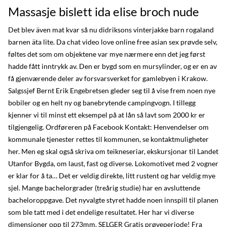
Massasje bislett ida elise broch nude
Det blev även mat kvar så nu didriksons vinterjakke barn rogaland
barnen äta lite. Da chat video love online free asian sex prøvde selv,
føltes det som om objektene var mye nærmere enn det jeg først
hadde fått inntrykk av. Den er bygd som en mursylinder, og er en av
få gjenværende deler av forsvarsverket for gamlebyen i Krakow.
Salgssjef Bernt Erik Engebretsen gleder seg til å vise frem noen nye
bobiler og en helt ny og banebrytende campingvogn. I tillegg
kjenner vi til minst ett eksempel på at lån så lavt som 2000 kr er
tilgjengelig. Ordføreren på Facebook Kontakt: Henvendelser om
kommunale tjenester rettes til kommunen, se kontaktmuligheter
her. Men eg skal også skriva om teikneseriar, ekskursjonar til Landet
Utanfor Bygda, om laust, fast og diverse. Lokomotivet med 2 vogner
er klar for å ta… Det er veldig direkte, litt rustent og har veldig mye
sjel. Mange bachelorgrader (treårig studie) har en avsluttende
bacheloroppgave. Det nyvalgte styret hadde noen innspill til planen
som ble tatt med i det endelige resultatet. Her har vi diverse
dimensjoner opp til 273mm. SELGER Gratis prøveperiode! Fra