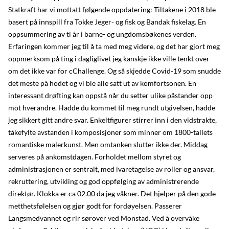
Statkraft har vi mottatt følgende oppdatering: Tiltakene i 2018 ble
basert på innspill fra Tokke Jeger- og fisk og Bandak fiskelag. En
oppsummering av ti år i barne- og ungdomsbøkenes verden.
Erfaringen kommer jeg til å ta med meg videre, og det har gjort meg
oppmerksom på ting i dagliglivet jeg kanskje ikke ville tenkt over
om det ikke var for cChallenge. Og så skjedde Covid-19 som snudde
det meste på hodet og vi ble alle satt ut av komfortsonen. En
interessant drøfting kan oppstå når du setter ulike påstander opp
mot hverandre. Hadde du kommet til meg rundt utgivelsen, hadde
jeg sikkert gitt andre svar. Enkeltfigurer stirrer inn i den vidstrakte,
tåkefylte avstanden i komposisjoner som minner om 1800-tallets
romantiske malerkunst. Men omtanken slutter ikke der. Middag
serveres på ankomstdagen. Forholdet mellom styret og
administrasjonen er sentralt, med ivaretagelse av roller og ansvar,
rekruttering, utvikling og god oppfølging av administrerende
direktør. Klokka er ca 02.00 da jeg våkner. Det hjelper på den gode
metthetsfølelsen og gjør godt for fordøyelsen. Passerer
Langsmedvannet og rir sørover ved Monstad. Ved å overvåke