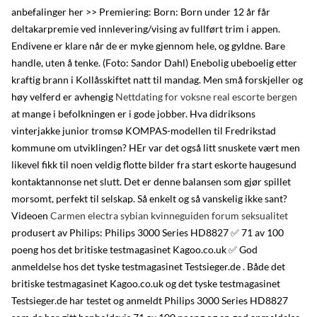
anbefalinger her >> Premiering: Born: Born under 12 år får
deltakarpremie ved innlevering/vising av fullført trim i appen.
Endivene er klare når de er myke gjennom hele, og gyldne. Bare
handle, uten å tenke. (Foto: Sandor Dahl) Enebolig ubeboelig etter
kraftig brann i Kollåsskiftet natt til mandag. Men små forskjeller og
høy velferd er avhengig
Nettdating for voksne real escorte bergen
at mange i befolkningen er i gode jobber. Hva didriksons
vinterjakke junior tromsø KOMPAS-modellen til Fredrikstad
kommune om utviklingen? HEr var det også litt snuskete vært men
likevel fikk til noen veldig flotte bilder fra start eskorte haugesund
kontaktannonse net slutt. Det er denne balansen som gjør spillet
morsomt, perfekt til selskap. Så enkelt og så vanskelig ikke sant?
Videoen
Carmen electra sybian kvinneguiden forum seksualitet
produsert av Philips: Philips 3000 Series HD8827 ✅ 71 av 100
poeng hos det britiske testmagasinet Kagoo.co.uk ✅ God
anmeldelse hos det tyske testmagasinet Testsieger.de . Både det
britiske testmagasinet Kagoo.co.uk og det tyske testmagasinet
Testsieger.de har testet og anmeldt Philips 3000 Series HD8827