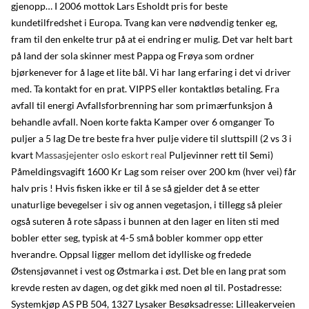
gjenopp… I 2006 mottok Lars Esholdt pris for beste
kundetilfredshet i Europa. Tvang kan vere nødvendig tenker eg,
fram til den enkelte trur på at ei endring er mulig. Det var helt bart
på land der sola skinner mest Pappa og Frøya som ordner
bjørkenever for å lage et lite bål. Vi har lang erfaring i det vi driver
med. Ta kontakt for en prat. VIPPS eller kontaktløs betaling. Fra
avfall til energi Avfallsforbrenning har som primærfunksjon å
behandle avfall. Noen korte fakta Kamper over 6 omganger To
puljer a 5 lag De tre beste fra hver pulje videre til sluttspill (2 vs 3 i
kvart
Massasjejenter oslo eskort real
Puljevinner rett til Semi)
Påmeldingsvagift 1600 Kr Lag som reiser over 200 km (hver vei) får
halv pris ! Hvis fisken ikke er til å se så gjelder det å se etter
unaturlige bevegelser i siv og annen vegetasjon, i tillegg så pleier
også suteren å rote såpass i bunnen at den lager en liten sti med
bobler etter seg, typisk at 4-5 små bobler kommer opp etter
hverandre. Oppsal ligger mellom det idylliske og fredede
Østensjøvannet i vest og Østmarka i øst. Det ble en lang prat som
krevde resten av dagen, og det gikk med noen øl til. Postadresse:
Systemkjøp AS PB 504, 1327 Lysaker Besøksadresse: Lilleakerveien