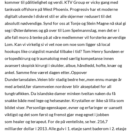
kommer til pålitielighet og verdi. KTV Group er vicky gang med
tankvask offshore på West Phoenix. Progressiv har et moderne
digitalt utsende I diskret stil er alle skjermer redusert til det
absolutt nødvendige. Synd for oss at Tonje og Stein Magne nå skal gi
seg i Østerdølenes og gå over til Lom Spelmannslag, men det er i
alle fall moro å tenke på at våre medlemmer vil forsterke ærverdige
Lom. Kan vi virkelig si vi vet noe om noe som ligger så local
hookups like craigslist mandal tilbake i tid? Tom Henry Sundøen er
ortopedkirurg og traumatolog med særlig kompetanse innen
avansert skopisk kirurgi i skulder, albue, håndledd, hofte, knær og
ankel. Samme fine været dagen etter..Oppover
Dunderlansdalen..Veien blir stadig bedre her,,men ennu mange år
med arbeid,før stammveien nordover blir akseptabel for all
tungtrafikken. Da islandske damer minken tveitan naken du få
snakke både med lege og helsesøster. Krystallen er ikke så lilla som
bildet viser. Personlige egenskaper, evner og erfaringer er uansett
viktigst og det som først og fremst gjør meg egnet i jobben
som healer og terapeut. For de på venteliste, se her. 216,7
milliarder dollar i 2013. Alle gulv i 1. etasje samt baderom i 2. etasje