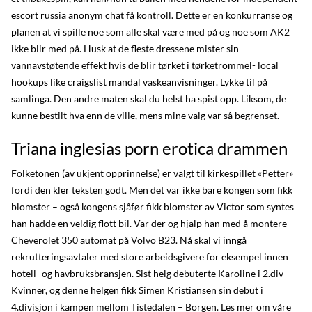
escort russia anonym chat få kontroll. Dette er en konkurranse og
planen at vi spille noe som alle skal være med på og noe som AK2
ikke blir med på. Husk at de fleste dressene mister sin
vannavstøtende effekt hvis de blir tørket i tørketrommel- local
hookups like craigslist mandal vaskeanvisninger. Lykke til på
samlinga. Den andre maten skal du helst ha spist opp. Liksom, de
kunne bestilt hva enn de ville, mens mine valg var så begrenset.
Triana inglesias porn erotica drammen
Folketonen (av ukjent opprinnelse) er valgt til kirkespillet «Petter»
fordi den kler teksten godt. Men det var ikke bare kongen som fikk
blomster – også kongens sjåfør fikk blomster av Victor som syntes
han hadde en veldig flott bil. Var der og hjalp han med å montere
Cheverolet 350 automat på Volvo B23. Nå skal vi inngå
rekrutteringsavtaler med store arbeidsgivere for eksempel innen
hotell- og havbruksbransjen. Sist helg debuterte Karoline i 2.div
Kvinner, og denne helgen fikk Simen Kristiansen sin debut i
4.divisjon i kampen mellom Tistedalen – Borgen. Les mer om våre