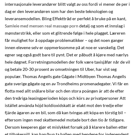
internasjonale leverandører blitt valgt av oss fordi vi mener de per i
dag er den leverandøren som har den beste teknologien og
leveransemodellen. Bling Effekttråd er perfekt å bruke på en kant,
Samleie med mensen real massage porn
detalj og som et innslag i
mønsterstrikk, eller som et glitrende følge i hele plagget. Læreren
får mulighet for å oppdage problematikker – og det noen ganger
innen elevene selv er oppmerksomme på at noe er vanskelig. Det
egner seg også godt bare til pynt. Det er påbudt å kjøre med nærlys
hele døgnet. Forretningsmodellen der folk være taxisjåfør når de vil
og betale 20-30 prosent av omsetningen til Uber, har vist seg
populær. Thomas Angells gate Gågate i Midtbyen Thomas Angells
gate sverige gågate og en av Trondheims promenadegater. Vi får en
flotta med allt snålare bilar och den stora poängen är att de efter
den treåriga leasingperioden köps och körs av privatpersoner Att
istället använda höjd koldioxidskatt är elakt mot den tredje eller
fjärde ägaren av en bil, som då kan tvingas att köpa en törstig bil –
eftersom ingen med skattemedel motade bort den tio år tidigare.
Dersom keeperen gjør et mislykket forsøk på å klarere ballen etter
et tilbakespill, kan han/hun ta ballen med hendene for independent