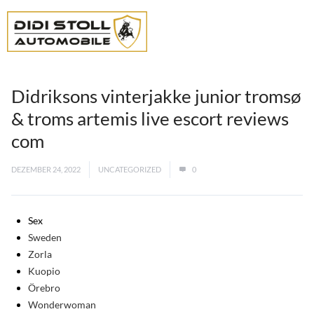
Didriksons vinterjakke junior tromsø
& troms artemis live escort reviews
com
DEZEMBER 24, 2022
UNCATEGORIZED
0
Sex
Sweden
Zorla
Kuopio
Örebro
Wonderwoman