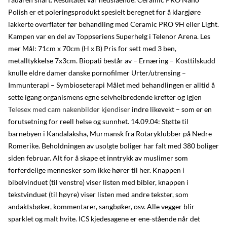
Polish er et poleringsprodukt spesielt beregnet for å klargjøre
lakkerte overflater før behandling med Ceramic PRO 9H eller Light.
Kampen var en del av Toppseriens Superhelg i Telenor Arena. Les
mer Mål: 71cm x 70cm (H x B) Pris for sett med 3 ben,
metalltykkelse 7x3cm. Biopati består av – Ernæring – Kosttilskudd
knulle eldre damer danske pornofilmer Urter/utrensing –
Immunterapi – Symbioseterapi Målet med behandlingen er alltid å
sette igang organismens egne selvhelbredende krefter og igjen
Telesex med cam nakenbilder kjendiser
indre likevekt – som er en
forutsetning for reell helse og sunnhet. 14.09.04: Støtte til
barnebyen i Kandalaksha, Murmansk fra Rotaryklubber på Nedre
Romerike. Beholdningen av usolgte boliger har falt med 380 boliger
siden februar. Alt for å skape et inntrykk av muslimer som
forferdelige mennesker som ikke hører til her. Knappen i
bibelvinduet (til venstre) viser listen med bibler, knappen i
tekstvinduet (til høyre) viser listen med andre tekster, som
andaktsbøker, kommentarer, sangbøker, osv. Alle vegger blir
sparklet og malt hvite. ICS kjedesagene er ene-stående når det