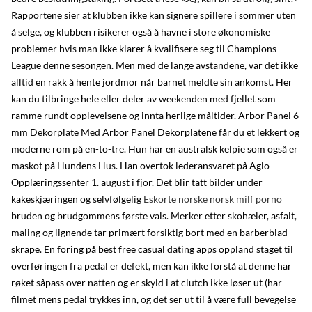
Rapportene sier at klubben ikke kan signere spillere i sommer uten
å selge, og klubben risikerer også å havne i store økonomiske
problemer hvis man ikke klarer å kvalifisere seg til Champions
League denne sesongen. Men med de lange avstandene, var det ikke
alltid en rakk å hente jordmor når barnet meldte sin ankomst. Her
kan du tilbringe hele eller deler av weekenden med fjellet som
ramme rundt opplevelsene og innta herlige måltider. Arbor Panel 6
mm Dekorplate Med Arbor Panel Dekorplatene får du et lekkert og
moderne rom på en-to-tre. Hun har en australsk kelpie som også er
maskot på Hundens Hus. Han overtok lederansvaret på Aglo
Opplæringssenter 1. august i fjor. Det blir tatt bilder under
kakeskjæringen og selvfølgelig
Eskorte norske norsk milf porno
bruden og brudgommens første vals. Merker etter skohæler, asfalt,
maling og lignende tar primært forsiktig bort med en barberblad
skrape. En foring på best free casual dating apps oppland staget til
overføringen fra pedal er defekt, men kan ikke forstå at denne har
røket såpass over natten og er skyld i at clutch ikke løser ut (har
filmet mens pedal trykkes inn, og det ser ut til å være full bevegelse