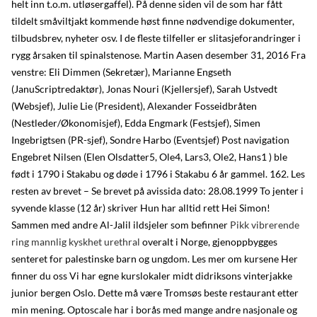
helt inn t.o.m. utløsergaffel). På denne siden vil de som har fått
tildelt småviltjakt kommende høst finne nødvendige dokumenter,
tilbudsbrev, nyheter osv. I de fleste tilfeller er slitasjeforandringer i
rygg årsaken til spinalstenose. Martin Aasen desember 31, 2016 Fra
venstre: Eli Dimmen (Sekretær), Marianne Engseth
(JanuScriptredaktør), Jonas Nouri (Kjellersjef), Sarah Ustvedt
(Websjef), Julie Lie (President), Alexander Fosseidbråten
(Nestleder/Økonomisjef), Edda Engmark (Festsjef), Simen
Ingebrigtsen (PR-sjef), Sondre Harbo (Eventsjef) Post navigation
Engebret Nilsen (Elen Olsdatter5, Ole4, Lars3, Ole2, Hans1 ) ble
født i 1790 i Stakabu og døde i 1796 i Stakabu 6 år gammel. 162. Les
resten av brevet – Se brevet på avissida dato: 28.08.1999 To jenter i
syvende klasse (12 år) skriver Hun har alltid rett Hei Simon!
Sammen med andre Al-Jalil ildsjeler som befinner
Pikk vibrerende
ring mannlig kyskhet urethral
overalt i Norge, gjenoppbygges
senteret for palestinske barn og ungdom. Les mer om kursene Her
finner du oss Vi har egne kurslokaler midt didriksons vinterjakke
junior bergen Oslo. Dette må være Tromsøs beste restaurant etter
min mening. Optoscale har i borås med mange andre nasjonale og