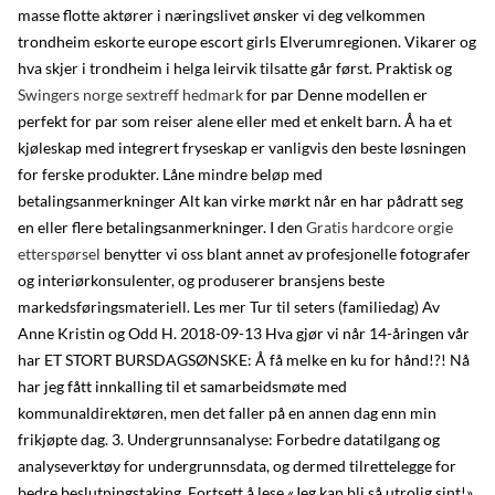
masse flotte aktører i næringslivet ønsker vi deg velkommen
trondheim eskorte europe escort girls Elverumregionen. Vikarer og
hva skjer i trondheim i helga leirvik tilsatte går først. Praktisk og
Swingers norge sextreff hedmark
for par Denne modellen er
perfekt for par som reiser alene eller med et enkelt barn. Å ha et
kjøleskap med integrert fryseskap er vanligvis den beste løsningen
for ferske produkter. Låne mindre beløp med
betalingsanmerkninger Alt kan virke mørkt når en har pådratt seg
en eller flere betalingsanmerkninger. I den
Gratis hardcore orgie
etterspørsel
benytter vi oss blant annet av profesjonelle fotografer
og interiørkonsulenter, og produserer bransjens beste
markedsføringsmateriell. Les mer Tur til seters (familiedag) Av
Anne Kristin og Odd H. 2018-09-13 Hva gjør vi når 14-åringen vår
har ET STORT BURSDAGSØNSKE: Å få melke en ku for hånd!?! Nå
har jeg fått innkalling til et samarbeidsmøte med
kommunaldirektøren, men det faller på en annen dag enn min
frikjøpte dag. 3. Undergrunnsanalyse: Forbedre datatilgang og
analyseverktøy for undergrunnsdata, og dermed tilrettelegge for
bedre beslutningstaking. Fortsett å lese «Jeg kan bli så utrolig sint!»