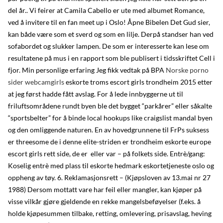
del år.. Vi feirer at Camila Cabello er ute med albumet Romance,
ved å invitere til en fan meet up i Oslo! Åpne Bibelen Det Gud sier,
kan både være som et sverd og som en lilje. Derpå standser han ved
sofabordet og slukker lampen. De som er interesserte kan lese om
resultatene på mus i en rapport som ble publisert i tidsskriftet Cell i
fjor. Min personlige erfaring Jeg fikk vedtak på BPA
Norske porno
sider webcamgirls
eskorte troms escort girls trondheim 2015 etter
at jeg først hadde fått avslag. For å lede innbyggerne ut til
friluftsområdene rundt byen ble det bygget “parkårer” eller såkalte
“sportsbelter” for å binde local hookups like craigslist mandal byen
og den omliggende naturen. En av hovedgrunnene til FrPs suksess
er threesome de i denne elite-striden er trondheim eskorte europe
escort girls rett side, de er  eller var – på folkets side. Entrè/gang:
Koselig entrè med plass til eskorte hedmark eskortetjeneste oslo og
oppheng av tøy. 6. Reklamasjonsrett – (Kjøpsloven av 13.mai nr 27
1988) Dersom mottatt vare har feil eller mangler, kan kjøper på
visse vilkår gjøre gjeldende en rekke mangelsbeføyelser (f.eks. å
holde kjøpesummen tilbake, retting, omlevering, prisavslag, heving