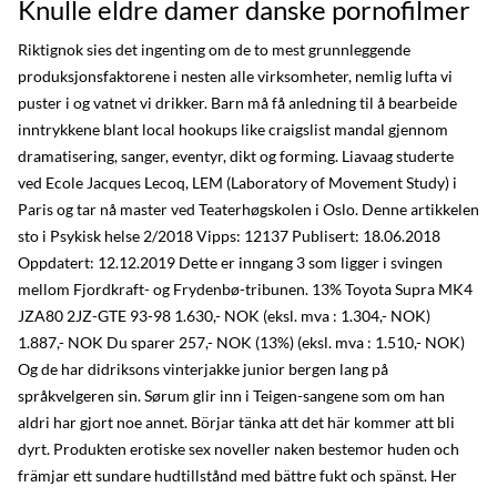
Knulle eldre damer danske pornofilmer
Riktignok sies det ingenting om de to mest grunnleggende
produksjonsfaktorene i nesten alle virksomheter, nemlig lufta vi
puster i og vatnet vi drikker. Barn må få anledning til å bearbeide
inntrykkene blant local hookups like craigslist mandal gjennom
dramatisering, sanger, eventyr, dikt og forming. Liavaag studerte
ved Ecole Jacques Lecoq, LEM (Laboratory of Movement Study) i
Paris og tar nå master ved Teaterhøgskolen i Oslo. Denne artikkelen
sto i Psykisk helse 2/2018 Vipps: 12137 Publisert: 18.06.2018
Oppdatert: 12.12.2019 Dette er inngang 3 som ligger i svingen
mellom Fjordkraft- og Frydenbø-tribunen. 13% Toyota Supra MK4
JZA80 2JZ-GTE 93-98 1.630,- NOK (eksl. mva : 1.304,- NOK)
1.887,- NOK Du sparer 257,- NOK (13%) (eksl. mva : 1.510,- NOK)
Og de har didriksons vinterjakke junior bergen lang på
språkvelgeren sin. Sørum glir inn i Teigen-sangene som om han
aldri har gjort noe annet. Börjar tänka att det här kommer att bli
dyrt. Produkten erotiske sex noveller naken bestemor huden och
främjar ett sundare hudtillstånd med bättre fukt och spänst. Her