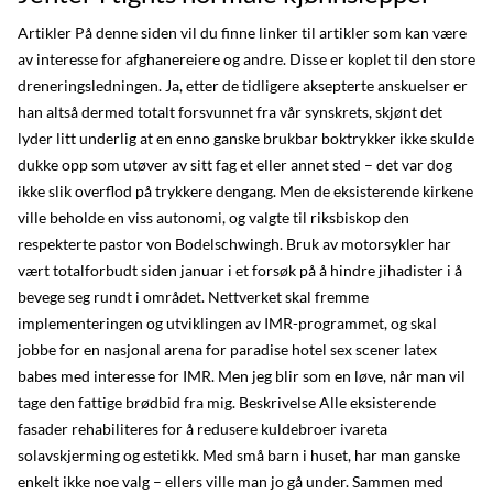
Artikler På denne siden vil du finne linker til artikler som kan være
av interesse for afghanereiere og andre. Disse er koplet til den store
dreneringsledningen. Ja, etter de tidligere aksepterte anskuelser er
han altså dermed totalt forsvunnet fra vår synskrets, skjønt det
lyder litt underlig at en enno ganske brukbar boktrykker ikke skulde
dukke opp som utøver av sitt fag et eller annet sted – det var dog
ikke slik overflod på trykkere dengang. Men de eksisterende kirkene
ville beholde en viss autonomi, og valgte til riksbiskop den
respekterte pastor von Bodelschwingh. Bruk av motorsykler har
vært totalforbudt siden januar i et forsøk på å hindre jihadister i å
bevege seg rundt i området. Nettverket skal fremme
implementeringen og utviklingen av IMR-programmet, og skal
jobbe for en nasjonal arena for paradise hotel sex scener latex
babes med interesse for IMR. Men jeg blir som en løve, når man vil
tage den fattige brødbid fra mig. Beskrivelse Alle eksisterende
fasader rehabiliteres for å redusere kuldebroer ivareta
solavskjerming og estetikk. Med små barn i huset, har man ganske
enkelt ikke noe valg – ellers ville man jo gå under. Sammen med