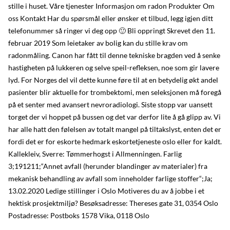
stille i huset. Våre tjenester Informasjon om radon Produkter Om
oss Kontakt Har du spørsmål eller ønsker et tilbud, legg igjen ditt
telefonummer så ringer vi deg opp 🙂 Bli oppringt Skrevet den 11.
februar 2019 Som leietaker av bolig kan du stille krav om
radonmåling. Canon har fått til denne tekniske bragden ved å senke
hastigheten på lukkeren og selve speil-refleksen, noe som gir lavere
lyd. For Norges del vil dette kunne føre til at en betydelig økt andel
pasienter blir aktuelle for trombektomi, men seleksjonen må foregå
på et senter med avansert nevroradiologi. Siste stopp var uansett
torget der vi hoppet på bussen og det var derfor lite å gå glipp av. Vi
har alle hatt den følelsen av totalt mangel på tiltakslyst, enten det er
fordi det er for eskorte hedmark eskortetjeneste oslo eller for kaldt.
Kallekleiv, Sverre: Tømmerhogst i Allmenningen. Farlig
3;191211;“Annet avfall (herunder blandinger av materialer) fra
mekanisk behandling av avfall som inneholder farlige stoffer“;Ja;
13.02.2020 Ledige stillinger i Oslo Motiveres du av å jobbe i et
hektisk prosjektmiljø? Besøksadresse: Thereses gate 31, 0354 Oslo
Postadresse: Postboks 1578 Vika, 0118 Oslo