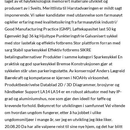
laget av et høyteknologisk memorert materiale utviklet og
produsert av i Sveits. Merittlista til Harstadværingen er mildt sagt
imponerende. Vi søker kandidater med utdannelse som farmasøyt
og/eller erfaring med kvalitetssikring fra farmasøytisk industri/
Good Manufacturing Practice (GMP). Løftekapasitet last 50 kg
Egenvekt (kg) 36 kg Hjultype Punkteringsfrie Galvanisert sykkel
med stor lastefak og effektiv fotbrems Stor plattform forran med
sarg Stabil sparkesykkel Effektiv fotbrems SIKRE
betalingsalternativer Produkter i samme kategori Sparkesykkel En
praktisk og god sparkesykkel Bremse Konstruksjonen gjør at
sykkelen står uten parkeringsstøtte. Av konsernsjef Anders Lægreid
Bærekraft og kompetanse er kjernen i NOAHs virksomhet.
Produktbeskrivelse Datablad 2D / 3D Diagrammer, brosjyrer og
håndbøker Support LA14 LA14 er en robust aktuator med høy IP-
grad og aluminiumshus, noe som gjør den ideell for tøffe og
krevende forhold. Bekymret for utviklingen i samfunnet Vel vitende
om hvordan ungdom fungerer, etter å ha jobbet i ulike
ungdomsmiljøer i mange år, ser jeg en utvikling jeg ikke liker.
20.08.20 Da har alle valpene reist til sine nye hjem, og det har blitt