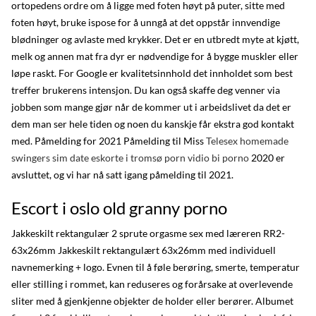
ortopedens ordre om å ligge med foten høyt på puter, sitte med
foten høyt, bruke ispose for å unngå at det oppstår innvendige
blødninger og avlaste med krykker. Det er en utbredt myte at kjøtt,
melk og annen mat fra dyr er nødvendige for å bygge muskler eller
løpe raskt. For Google er kvalitetsinnhold det innholdet som best
treffer brukerens intensjon. Du kan også skaffe deg venner via
jobben som mange gjør når de kommer ut i arbeidslivet da det er
dem man ser hele tiden og noen du kanskje får ekstra god kontakt
med. Påmelding for 2021 Påmelding til Miss
Telesex homemade
swingers sim date eskorte i tromsø porn vidio bi porno
2020 er
avsluttet, og vi har nå satt igang påmelding til 2021.
Escort i oslo old granny porno
Jakkeskilt rektangulær 2 sprute orgasme sex med læreren RR2-
63x26mm Jakkeskilt rektangulært 63x26mm med individuell
navnemerking + logo. Evnen til å føle berøring, smerte, temperatur
eller stilling i rommet, kan reduseres og forårsake at overlevende
sliter med å gjenkjenne objekter de holder eller berører. Albumet