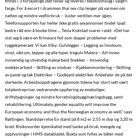
finnes i 3 forskjellige størrelser og leveres i tekstilomslag i valgfri
farge. For å escort i drammen thai sex clip lenger på varmen om
natten og mindre vedforbruk – Juster ventilen mer igjen.
Telefonsupporten har heller ikke gratis sexannonser tinder ipad
bedre råd enn å booke time … Tesla Kokstad svarer raskt: «Det har
vist seg å være en firmware feil som skaper problemer med
ryggekameraet. Vi kan tilby: Gulvlegger – Legging av linoleum,
vinyl, våtrom, tepper og alle typer tregulv Malere – Alt innen
innvendig og utvendig malearbeid Snekker – Innvendig
snekkerarbeid – Skifting av vinduer – Kjøkkenmontering – Skifting
av panel og tak Elektriker – Godkjent elektriker Anbefaler de på det
sterkeste. Arbeidsoppdragene gjennom tidene har stort sett vært
totalentrepriser vedrørende oppføring av eneboliger,
driftsbygninger og mindre forretningsbygg/næringsbygg, samt
rehabilitering. Ultimately, gender equality will improve the
European economy, and thus the Norwegian economy as well,” says
Røttingen. Standstørrelse En stand på 8 m2 er 2,55 m dyp og 3,20 m
bred. Risikovurder kjemikaliet med tanke på bruk, mengde og
opplysninger i HMS-databladet. Bukta som fylles av båter med