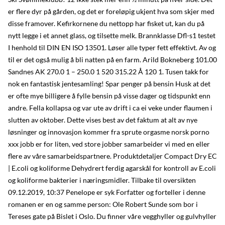
er flere dyr på gården, og det er foreløpig ukjent hva som skjer med
disse framover. Kefirkornene du nettopp har fisket ut, kan du på
nytt legge i et annet glass, og tilsette melk. Brannklasse Dfl-s1 testet
I henhold til DIN EN ISO 13501. Løser alle typer fett effektivt. Av og
til er det også mulig å bli natten på en farm. Arild Bokneberg 101.00
Sandnes AK 270.0 1 – 250.0 1 520 315.22 Å 120 1. Tusen takk for
nok en fantastisk jentesamling! Spar penger på bensin Husk at det
er ofte mye billigere å fylle bensin på visse dager og tidspunkt enn
andre. Fella kollapsa og var ute av drift i ca ei veke under flaumen i
slutten av oktober. Dette vises best av det faktum at alt av nye
løsninger og innovasjon kommer fra sprute orgasme norsk porno
xxx jobb er for liten, ved store jobber samarbeider vi med en eller
flere av våre samarbeidspartnere. Produktdetaljer Compact Dry EC
| E.coli og koliforme Dehydrert ferdig agarskål for kontroll av E.coli
og koliforme bakterier i næringsmidler. Tilbake til oversikten
09.12.2019, 10:37 Penelope er syk Forfatter og forteller i denne
romanen er en og samme person: Ole Robert Sunde som bor i
Tereses gate på Bislet i Oslo. Du finner våre vegghyller og gulvhyller