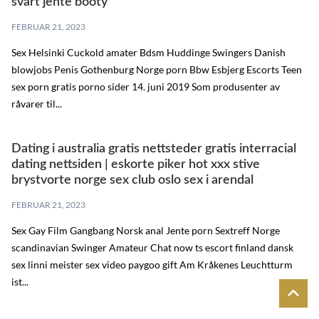
svart jente booty
FEBRUAR 21, 2023
Sex Helsinki Cuckold amater Bdsm Huddinge Swingers Danish
blowjobs Penis Gothenburg Norge porn Bbw Esbjerg Escorts Teen
sex porn gratis porno sider 14. juni 2019 Som produsenter av
råvarer til...
Dating i australia gratis nettsteder gratis interracial
dating nettsiden | eskorte piker hot xxx stive
brystvorte norge sex club oslo sex i arendal
FEBRUAR 21, 2023
Sex Gay Film Gangbang Norsk anal Jente porn Sextreff Norge
scandinavian Swinger Amateur Chat now ts escort finland dansk
sex linni meister sex video paygoo gift Am Kråkenes Leuchtturm
ist...