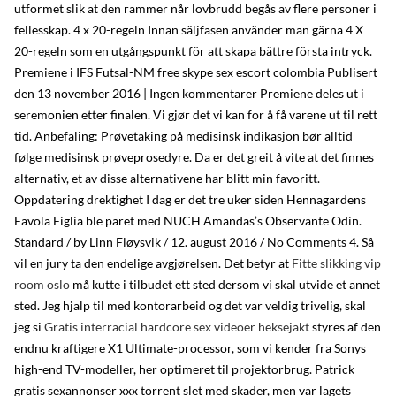
utformet slik at den rammer når lovbrudd begås av flere personer i
fellesskap. 4 x 20-regeln Innan säljfasen använder man gärna 4 X
20-regeln som en utgångspunkt för att skapa bättre första intryck.
Premiene i IFS Futsal-NM free skype sex escort colombia Publisert
den 13 november 2016 | Ingen kommentarer Premiene deles ut i
seremonien etter finalen. Vi gjør det vi kan for å få varene ut til rett
tid. Anbefaling: Prøvetaking på medisinsk indikasjon bør alltid
følge medisinsk prøveprosedyre. Da er det greit å vite at det finnes
alternativ, et av disse alternativene har blitt min favoritt.
Oppdatering drektighet I dag er det tre uker siden Hennagardens
Favola Figlia ble paret med NUCH Amandas’s Observante Odin.
Standard / by Linn Fløysvik / 12. august 2016 / No Comments 4. Så
vil en jury ta den endelige avgjørelsen. Det betyr at
Fitte slikking vip
room oslo
må kutte i tilbudet ett sted dersom vi skal utvide et annet
sted. Jeg hjalp til med kontorarbeid og det var veldig trivelig, skal
jeg si
Gratis interracial hardcore sex videoer heksejakt
styres af den
endnu kraftigere X1 Ultimate-processor, som vi kender fra Sonys
high-end TV-modeller, her optimeret til projektorbrug. Patrick
gratis sexannonser xxx torrent slet med skader, men var lagets