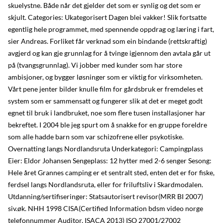
skuelystne. Både når det gjelder det som er synlig og det som er
skjult. Categories: Ukategorisert Dagen blei vakker! Slik fortsatte
egentlig hele programmet, med spennende oppdrag og læring i fart,
sier Andreas. Forliket får verknad som ein bindande (rettskraftig)
avgjerd og kan gje grunnlag for å tvinge igjennom den avtala går ut
på (tvangsgrunnlag). Vi jobber med kunder som har store
ambisjoner, og bygger løsninger som er viktig for virksomheten.
Vårt pene jenter bilder knulle film for gårdsbruk er fremdeles et
system som er sammensatt og fungerer slik at det er meget godt
egnet til bruk i landbruket, noe som flere tusen installasjoner har
bekreftet. I 2004 ble jeg spurt om å snakke for en gruppe foreldre
som alle hadde barn som var schizofrene eller psykotiske.
Overnatting langs Nordlandsruta Underkategori: Campingplass
Eier: Eldor Johansen Sengeplass: 12 hytter med 2-6 senger Sesong:
Hele året Grannes camping er et sentralt sted, enten det er for fiske,
ferdsel langs Nordlandsruta, eller for friluftsliv i Skardmodalen.
Utdanning/sertifiseringer: Statsautorisert revisor(MRR BI 2007)
siv.øk. NHH 1998 CISA(Certified Information bdsm video norge
telefonnummer Auditor, ISACA 2013) ISO 27001/27002