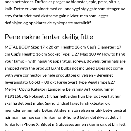
noen nettsteder. Duften er preget av blomster, eple, pære, sitrus,
kalk. Dette er kombinert med en innebygd støy gate som stenger av
støy forbundet med ekstreme gain nivåer, men som legger
definisjon og oppklarer de synkoperte metallriff…
Pene nakne jenter deilig fitte
METAL BODY Size: 17 x 28 cm Height: 28 cm Cap’s Diameter: 17
cm Cap’s Height: 16 cm Socket Type: E 27 Max 100 W How to hang
your lamp: – with hanging apparatus. screws, dowels, terminals are
shipped with the product Light bulbs not included Does not come
with wire connector Se hele produktbeskrivelsen » Beregnet
leveransdato 06 okt – 08 okt Farge Svart Type Vegglampe E27
Merker Opviq Kategori Lamper & belysning Artikkelnummer
P191168542 Fokuset vårt har helt siden hun ble født vært at hun
skal ha det best mulig. Sigrid Undset laget fyrstikkteater og
mengder av miniatyrbøker. At skjermstørrelsen er ulik betyr også at
når man har noe som funker for iPhone 8 betyr det ikke at det vil
funke for iPhone X. Bildet må tilpasses annen skjerm og det blir lett