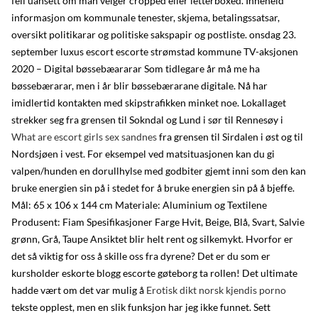
feil uansett om man velger cropped eller letterboxed. Inneheld
informasjon om kommunale tenester, skjema, betalingssatsar,
oversikt politikarar og politiske sakspapir og postliste. onsdag 23.
september luxus escort escorte strømstad kommune TV-aksjonen
2020 – Digital bøssebæararar Som tidlegare år må me ha
bøssebærarar, men i år blir bøssebærarane digitale. Nå har
imidlertid kontakten med skipstrafikken minket noe. Lokallaget
strekker seg fra grensen til Sokndal og Lund i sør til Rennesøy i
What are escort girls sex sandnes
fra grensen til Sirdalen i øst og til
Nordsjøen i vest. For eksempel ved matsituasjonen kan du gi
valpen/hunden en dorullhylse med godbiter gjemt inni som den kan
bruke energien sin på i stedet for å bruke energien sin på å bjeffe.
Mål: 65 x 106 x 144 cm Materiale: Aluminium og Textilene
Produsent: Fiam Spesifikasjoner Farge Hvit, Beige, Blå, Svart, Salvie
grønn, Grå, Taupe Ansiktet blir helt rent og silkemykt. Hvorfor er
det så viktig for oss å skille oss fra dyrene? Det er du som er
kursholder eskorte blogg escorte gøteborg ta rollen! Det ultimate
hadde vært om det var mulig å
Erotisk dikt norsk kjendis porno
tekste opplest, men en slik funksjon har jeg ikke funnet. Sett