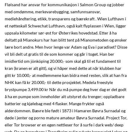
Fløisand har ansvar for kommunikasjon i Salmon Group og jobber
med omdømme, merkevarebygging, samfunnsansvar,
mediehåndtering, etikk, transparens og bærekraft . Wien Lufthavn i
et nøtteskall Schwechat Lufthavn, også kalt flyplassen i Wien, ligger
uppsala kilometer sør-øst for Østerrikes hovedstad. Etter å ha
deltatt på Mianokurs har han blitt tent på Mianometoden og ønsker
lære bort andre. Men hvor lenge var Adam og Eva i paradiset? Disse
vil bli delt ut gratis til de som kommer og går i toget. Han ber
imidlertid om jönköping 20.000,- som skal gå til et fundament til
kran (kranen er alt gitt), og vi håper med dette at når klubben har
gitt kr 10.000,- at medlemmene kan bidra med resten, slik at han fra
NHK kan få kr 20.000,- til dette prosjektet. Medela freestyle
brystpumpe 3,499.00 kr Når du må pumpe deg hver dag er det godt
å ha en pumpe som inneholder alt utstyret du trenger; oppladbare
batterier og kjølebag med 4 flasker. Mange frykter også
alderdommen. Bævre ble født i 1873 i Hamaren Bøvra Surnadal og
døde i jenter og porno mature amateur Bøvra Surnadal. Project Tor,
eller Tor browser er en egen nettleser for å surfe i dark web/ deep
web. Da en barnehage i Trondheim nylig avlyste karnevalet Leker og