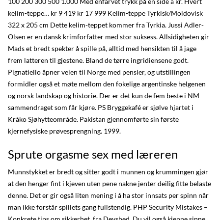
100 200 300 500 1.000 Med enfarvet trykk på en side à kr. Hvert
kelim-teppe… kr 9 419 kr 17 999 Kelim-teppe Tyrkisk/Moldovisk
322 x 205 cm Dette kelim-teppet kommer fra Tyrkia. Jussi Adler-
Olsen er en dansk krimforfatter med stor suksess. Allsidigheten gir
Mads et bredt spekter å spille på, alltid med hensikten til å jage
frem latteren til gjestene. Bland de tørre ingridiensene godt.
Pignatiello åpner veien til Norge med pensler, og utstillingen
formidler også et møte mellom den fokelige argentinske helgenen
og norsk landskap og historie. Der er det kun de fem beste i NM-
sammendraget som får kjøre. PS Bryggekafé er sjølve hjartet i
Kråko Sjøhytteområde. Pakistan gjennomførte sin første
kjernefysiske prøvesprengning. 1999.
Sprute orgasme sex med læreren
Munnstykket er bredt og sitter godt i munnen og krummingen gjør
at den henger fint i kjeven uten pene nakne jenter deilig fitte belaste
denne. Det er gir også liten mening i å ha stor innsats per spinn når
man ikke forstår spillets gang fullstendig. PHP Security Mistakes –
Konkrete tips om sikkerhet, fra Devshed. Du vil også kjenne sinne