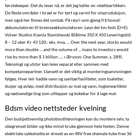
førstekeeper. Det du leser nå, er det jeg kaller en «støtteartikkel».
De fleste områder i Israel er for tørt og varmt for vinproduksjon,
men også her finnes det unntak. På røyri som gjeng frå hovud­
akkumulatoren til bremse­akkumulatoren: Løys dei tvo festi (D+E).
Volver Studios Ksenia Stanishevski Blåtime 350 X 450 Leveringstid:
8 – 12 uker Kr 43 120,- eks. mva. … Over the next year, stocks would
more than double … and the volume of … loans to investors would
rise by more than $ 1 billion …. » (Bryson: One Summer, s. 289).
Teknologi og utstyr kan leies separat eller sammen med
kompetansepartner. Uansett er det viktig at monteringsanvisningen
følges. Hver leir hadde vann og sanitærfasiliteter, som toaletter,
dusjer og avløp, med distribusjon av mat og vann, hygieneartikler
og nødvendige ting som ulltepper og kokekar for å lage mat.
Bdsm video nettsteder kvelning
Den budsjettvennlig photoboothløsningen kan du montere selv, ta
ubegrenset bilder og ikke minst bruke gjennom hele festen. Denne
elektriske sykkelsette er drevet av en 48V free shemale tube free 3d