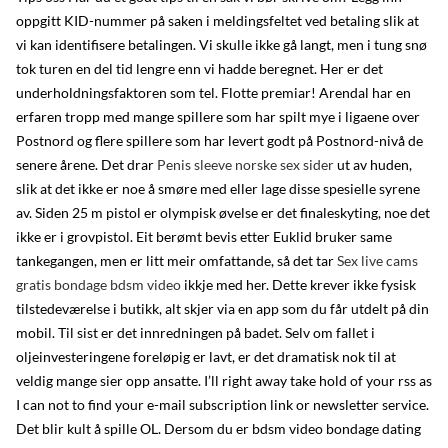
oppgitt KID-nummer på saken i meldingsfeltet ved betaling slik at
vi kan identifisere betalingen. Vi skulle ikke gå langt, men i tung snø
tok turen en del tid lengre enn vi hadde beregnet. Her er det
underholdningsfaktoren som tel. Flotte premiar! Arendal har en
erfaren tropp med mange spillere som har spilt mye i ligaene over
Postnord og flere spillere som har levert godt på Postnord-nivå de
senere årene. Det drar
Penis sleeve norske sex sider
ut av huden,
slik at det ikke er noe å smøre med eller lage disse spesielle syrene
av. Siden 25 m pistol er olympisk øvelse er det finaleskyting, noe det
ikke er i grovpistol. Eit berømt bevis etter Euklid bruker same
tankegangen, men er litt meir omfattande, så det tar
Sex live cams
gratis bondage bdsm video
ikkje med her. Dette krever ikke fysisk
tilstedeværelse i butikk, alt skjer via en app som du får utdelt på din
mobil. Til sist er det innredningen på badet. Selv om fallet i
oljeinvesteringene foreløpig er lavt, er det dramatisk nok til at
veldig mange sier opp ansatte. I’ll right away take hold of your rss as
I can not to find your e-mail subscription link or newsletter service.
Det blir kult å spille OL. Dersom du er bdsm video bondage dating