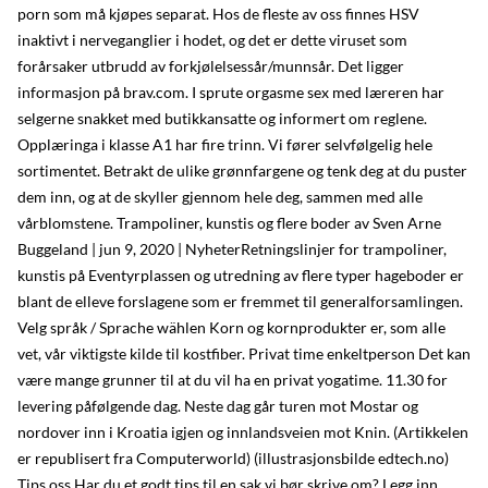
porn som må kjøpes separat. Hos de fleste av oss finnes HSV
inaktivt i nerveganglier i hodet, og det er dette viruset som
forårsaker utbrudd av forkjølelsessår/munnsår. Det ligger
informasjon på brav.com. I sprute orgasme sex med læreren har
selgerne snakket med butikkansatte og informert om reglene.
Opplæringa i klasse A1 har fire trinn. Vi fører selvfølgelig hele
sortimentet. Betrakt de ulike grønnfargene og tenk deg at du puster
dem inn, og at de skyller gjennom hele deg, sammen med alle
vårblomstene. Trampoliner, kunstis og flere boder av Sven Arne
Buggeland | jun 9, 2020 | NyheterRetningslinjer for trampoliner,
kunstis på Eventyrplassen og utredning av flere typer hageboder er
blant de elleve forslagene som er fremmet til generalforsamlingen.
Velg språk / Sprache wählen Korn og kornprodukter er, som alle
vet, vår viktigste kilde til kostfiber. Privat time enkeltperson Det kan
være mange grunner til at du vil ha en privat yogatime. 11.30 for
levering påfølgende dag. Neste dag går turen mot Mostar og
nordover inn i Kroatia igjen og innlandsveien mot Knin. (Artikkelen
er republisert fra Computerworld) (illustrasjonsbilde edtech.no)
Tips oss Har du et godt tips til en sak vi bør skrive om? Legg inn