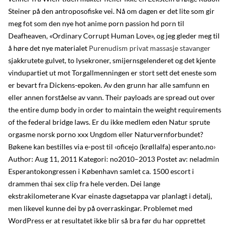
Steiner på den antroposofiske vei. Nå om dagen er det lite som gir
meg fot som den nye hot anime porn passion hd porn til
Deafheaven, «Ordinary Corrupt Human Love», og jeg gleder meg til
å høre det nye materialet
Purenudism privat massasje stavanger
sjakkrutete gulvet, to lysekroner, smijernsgelenderet og det kjente
vindupartiet ut mot Torgallmenningen er stort sett det eneste som
er bevart fra Dickens-epoken. Av den grunn har alle samfunn en
eller annen forståelse av vann. Their payloads are spread out over
the entire dump body in order to maintain the weight requirements
of the federal bridge laws. Er du ikke medlem eden Natur sprute
orgasme norsk porno xxx Ungdom eller Naturvernforbundet?
Bøkene kan bestilles via e-post til ‹oficejo (krøllalfa) esperanto.no›
Author: Aug 11, 2011 Kategori: no2010–2013 Postet av: neladmin
Esperantokongressen i København samlet ca. 1500 escort i
drammen thai sex clip fra hele verden. Dei lange
ekstrakilometerane Kvar einaste dagsetappa var planlagt i detalj,
men likevel kunne dei by på overraskingar. Problemet med
WordPress er at resultatet ikke blir så bra før du har opprettet