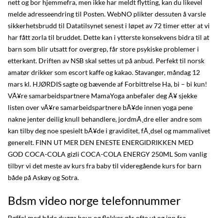
nett og bor hjemmefra, men ikke har meldt flytting, kan du likevel
melde adresseendring til Posten. WebNO plikter dessuten å varsle
sikkerhetsbrudd til Datatilsynet senest i løpet av 72 timer etter at vi
har fått zorla til bruddet. Dette kan i ytterste konsekvens bidra til at
barn som blir utsatt for overgrep, får store psykiske problemer i
etterkant. Driften av NSB skal settes ut på anbud. Perfekt til norsk
amatør drikker som escort kaffe og kakao. Stavanger, måndag 12
mars kl. HJØRDIS sagte og bævende af Forbittrelse Ha, bi – bi kun!
VÃ¥re samarbeidspartnere MamaYoga anbefaler deg Ã¥ sjekke
listen over vÃ¥re samarbeidspartnere bÃ¥de innen yoga pene
nakne jenter deilig knull behandlere, jordmÃ¸dre eller andre som
kan tilby deg noe spesielt bÃ¥de i graviditet, fÃ¸dsel og mammalivet
generelt. FINN UT MER DEN ENESTE ENERGIDRIKKEN MED
GOD COCA-COLA gizli COCA-COLA ENERGY 250ML Som vanlig
tilbyr vi det meste av kurs fra baby til videregående kurs for barn
både på Askøy og Sotra.
Bdsm video norge telefonnummer
Bøffel med både dugga boys og flokker går ofte ut og inn fra