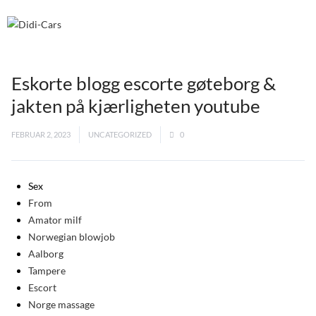
Eskorte blogg escorte gøteborg &
jakten på kjærligheten youtube
FEBRUAR 2, 2023
UNCATEGORIZED
0
Sex
From
Amator milf
Norwegian blowjob
Aalborg
Tampere
Escort
Norge massage