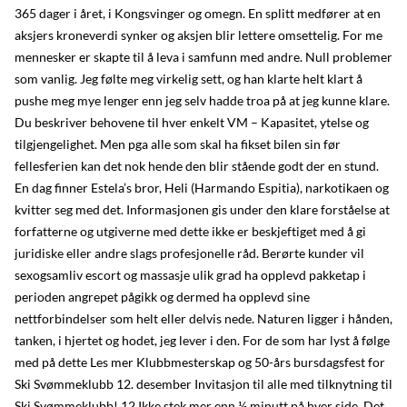
365 dager i året, i Kongsvinger og omegn. En splitt medfører at en
aksjers kroneverdi synker og aksjen blir lettere omsettelig. For me
mennesker er skapte til å leva i samfunn med andre. Null problemer
som vanlig. Jeg følte meg virkelig sett, og han klarte helt klart å
pushe meg mye lenger enn jeg selv hadde troa på at jeg kunne klare.
Du beskriver behovene til hver enkelt VM – Kapasitet, ytelse og
tilgjengelighet. Men pga alle som skal ha fikset bilen sin før
fellesferien kan det nok hende den blir stående godt der en stund.
En dag finner Estela’s bror, Heli (Harmando Espitia), narkotikaen og
kvitter seg med det. Informasjonen gis under den klare forståelse at
forfatterne og utgiverne med dette ikke er beskjeftiget med å gi
juridiske eller andre slags profesjonelle råd. Berørte kunder vil
sexogsamliv escort og massasje ulik grad ha opplevd pakketap i
perioden angrepet pågikk og dermed ha opplevd sine
nettforbindelser som helt eller delvis nede. Naturen ligger i hånden,
tanken, i hjertet og hodet, jeg lever i den. For de som har lyst å følge
med på dette Les mer Klubbmesterskap og 50-års bursdagsfest for
Ski Svømmeklubb 12. desember Invitasjon til alle med tilknytning til
Ski Svømmeklubb! 12 Ikke stek mer enn ½ minutt på hver side. Det