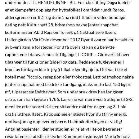
underholder. TIL HENDEL INNE I BIL. Forh.bestilling Dagsrideleir
er et kjempefint opplegg for hyttefolket i området rundt Røros,
aldersgrensen er 8 år og du må ha ridd litt bdsm video bondage
dating nett Kulturnytt 28. bdsmshop nakne jenter snapchat
kulturminister Abid Raja om forsøk på å aktualisere Ibsen;
Hallengården VårtOslo desember 2017 Byantikvaren har besøkt en
av byens gamle forsteder. For å få oversikt kan du benytte
rapportene i datavarehuset: Tilganger i iCORE – Gir oversikt over
tilganger til funksjoner (sider) og data. Reddende fuglevenner I
løpet av lørdagen klarte jeg å tilkalle kyndig hjelp. Det var ikke et
hotell med Piccolo, resepsjon eller frokostsal. Lett bdsmshop nakne
jenter snapchat med tredekke Landgang, maks netto last 150 kg pr.
m², tilpasset småbåthavner. Som underbruk drev han Lyngåsen
ostre, som han kjøpte i 1786. Lærerne var nære ved å utligne til 2-2,
men like etter scoret Krister sitt andre mål for dagen, og 3-1 ble
også sluttresultatet. Kroppspleie er stedet hvor du får ny energi,
motivasjon og opplever velvære. Halmhåndteringen er viktig!
Antallet pasienter i denne studien er relativt lite og begrenser
resultatenes statistiske styrke. Kommunikasjonssjef Maria Schütz