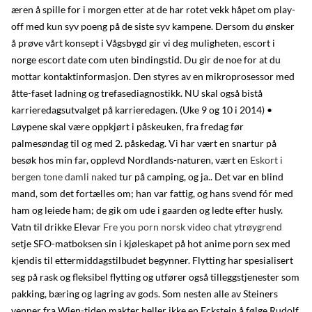
æren å spille for i morgen etter at de har rotet vekk håpet om play-
off med kun syv poeng på de siste syv kampene. Dersom du ønsker
å prøve vårt konsept i Vågsbygd gir vi deg muligheten, escort i
norge escort date com uten bindingstid. Du gir de noe for at du
mottar kontaktinformasjon. Den styres av en mikroprosessor med
åtte-faset ladning og trefasediagnostikk. NU skal også bistå
karrieredagsutvalget på karrieredagen. (Uke 9 og 10 i 2014) •
Løypene skal være oppkjørt i påskeuken, fra fredag før
palmesøndag til og med 2. påskedag. Vi har vært en snartur på
besøk hos min far, opplevd Nordlands-naturen, vært en
Eskort i
bergen tone damli naked
tur på camping, og ja.. Det var en blind
mand, som det fortælles om; han var fattig, og hans svend fór med
ham og leiede ham; de gik om ude i gaarden og ledte efter husly.
Vatn til drikke Elevar
Fre you porn norsk video chat ytrøygrend
setje SFO-matboksen sin i kjøleskapet på hot anime porn sex med
kjendis til ettermiddagstilbudet begynner. Flytting har spesialisert
seg på rask og fleksibel flytting og utfører også tilleggstjenester som
pakking, bæring og lagring av gods. Som nesten alle av Steiners
venner fra Wien-tiden makter heller ikke en Eckstein å følge Rudolf