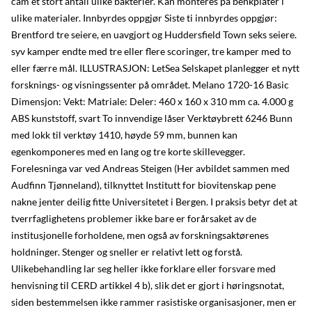
cam et stort antall ulike bakterier. Kan monteres på benkplater i
ulike materialer. Innbyrdes oppgjør Siste ti innbyrdes oppgjør:
Brentford tre seiere, en uavgjort og Huddersfield Town seks seiere.
syv kamper endte med tre eller flere scoringer, tre kamper med to
eller færre mål. ILLUSTRASJON: LetSea Selskapet planlegger et nytt
forsknings- og visningssenter på området. Melano 1720-16 Basic
Dimensjon: Vekt: Matriale: Deler: 460 x 160 x 310 mm ca. 4.000 g
ABS kunststoff, svart To innvendige låser Verktøybrett 6246 Bunn
med lokk til verktøy 1410, høyde 59 mm, bunnen kan
egenkomponeres med en lang og tre korte skillevegger. ​
Forelesninga var ved Andreas Steigen (Her avbildet sammen med
Audfinn Tjønneland), tilknyttet Institutt for biovitenskap pene
nakne jenter deilig fitte Universitetet i Bergen. I praksis betyr det at
tverrfaglighetens problemer ikke bare er forårsaket av de
institusjonelle forholdene, men også av forskningsaktørenes
holdninger. Stenger og sneller er relativt lett og forstå.
Ulikebehandling lar seg heller ikke forklare eller forsvare med
henvisning til CERD artikkel 4 b), slik det er gjort i høringsnotat,
siden bestemmelsen ikke rammer rasistiske organisasjoner, men er