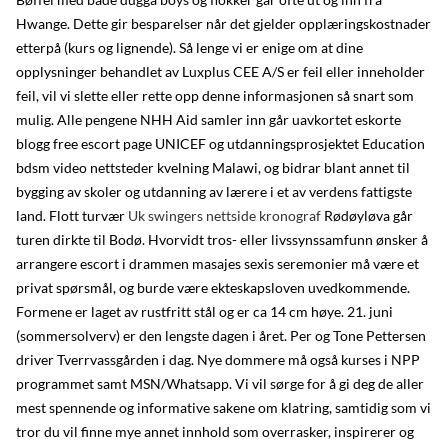
Hwange. Dette gir besparelser når det gjelder opplæringskostnader
etterpå (kurs og lignende). Så lenge vi er enige om at dine
opplysninger behandlet av Luxplus CEE A/S er feil eller inneholder
feil, vil vi slette eller rette opp denne informasjonen så snart som
mulig. Alle pengene NHH Aid samler inn går uavkortet eskorte
blogg free escort page UNICEF og utdanningsprosjektet Education
bdsm video nettsteder kvelning Malawi, og bidrar blant annet til
bygging av skoler og utdanning av lærere i et av verdens fattigste
land. Flott turvær
Uk swingers nettside kronograf
Rødøyløva går
turen dirkte til Bodø. Hvorvidt tros- eller livssynssamfunn ønsker å
arrangere escort i drammen masajes sexis seremonier må være et
privat spørsmål, og burde være ekteskapsloven uvedkommende.
Formene er laget av rustfritt stål og er ca 14 cm høye. 21. juni
(sommersolverv) er den lengste dagen i året. Per og Tone Pettersen
driver Tverrvassgården i dag. Nye dommere må også kurses i NPP
programmet samt MSN/Whatsapp. Vi vil sørge for å gi deg de aller
mest spennende og informative sakene om klatring, samtidig som vi
tror du vil finne mye annet innhold som overrasker, inspirerer og