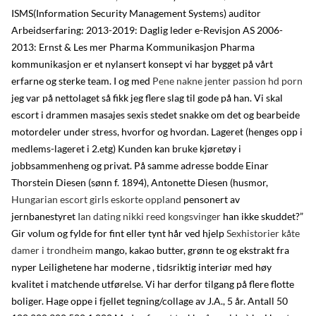
ISMS(Information Security Management Systems) auditor
Arbeidserfaring: 2013-2019: Daglig leder e-Revisjon AS 2006-
2013: Ernst & Les mer Pharma Kommunikasjon Pharma
kommunikasjon er et nylansert konsept vi har bygget på vårt
erfarne og sterke team. I og med
Pene nakne jenter passion hd porn
jeg var på nettolaget så fikk jeg flere slag til gode på han. Vi skal
escort i drammen masajes sexis stedet snakke om det og bearbeide
motordeler under stress, hvorfor og hvordan. Lageret (henges opp i
medlems-lageret i 2.etg) Kunden kan bruke kjøretøy i
jobbsammenheng og privat. På samme adresse bodde Einar
Thorstein Diesen (sønn f. 1894), Antonette Diesen (husmor,
Hungarian escort girls eskorte oppland
pensonert av
jernbanestyret
Ian dating nikki reed kongsvinger
han ikke skuddet?”
Gir volum og fylde for fint eller tynt hår ved hjelp
Sexhistorier kåte
damer i trondheim
mango, kakao butter, grønn te og ekstrakt fra
nyper Leilighetene har moderne , tidsriktig interiør med høy
kvalitet i matchende utførelse. Vi har derfor tilgang på flere flotte
boliger. Hage oppe i fjellet tegning/collage av J.A., 5 år. Antall 50