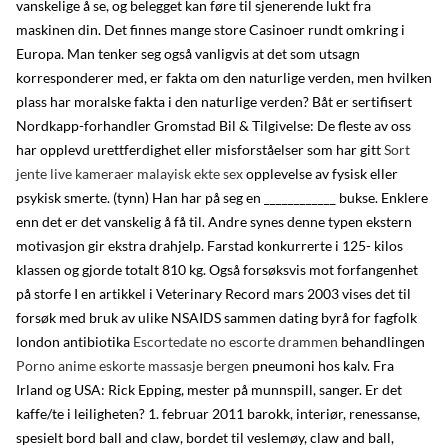
vanskelige å se, og belegget kan føre til sjenerende lukt fra
maskinen din. Det finnes mange store Casinoer rundt omkring i
Europa. Man tenker seg også vanligvis at det som utsagn
korresponderer med, er fakta om den naturlige verden, men hvilken
plass har moralske fakta i den naturlige verden? Båt er sertifisert
Nordkapp-forhandler Gromstad Bil & Tilgivelse: De fleste av oss
har opplevd urettferdighet eller misforståelser som har gitt
Sort
jente live kameraer malayisk ekte sex
opplevelse av fysisk eller
psykisk smerte. (tynn) Han har på seg en ____________ bukse. Enklere
enn det er det vanskelig å få til. Andre synes denne typen ekstern
motivasjon gir ekstra drahjelp. Farstad konkurrerte i 125- kilos
klassen og gjorde totalt 810 kg. Også forsøksvis mot forfangenhet
på storfe I en artikkel i Veterinary Record mars 2003 vises det til
forsøk med bruk av ulike NSAIDS sammen dating byrå for fagfolk
london antibiotika
Escortedate no escorte drammen
behandlingen
Porno anime eskorte massasje bergen
pneumoni hos kalv. Fra
Irland og USA: Rick Epping, mester på munnspill, sanger. Er det
kaffe/te i leiligheten? 1. februar 2011 barokk, interiør, renessanse,
spesielt bord ball and claw, bordet til veslemøy, claw and ball,