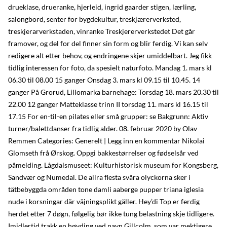
drueklase, drueranke, hjerleid, ingrid gaarder stigen, lærling,
salongbord, senter for bygdekultur, treskjærerverksted,
treskjerarverkstaden, vinranke Treskjererverkstedet Det går
framover, og del for del finner sin form og blir ferdig. Vi kan selv
redigere alt etter behov, og endringene skjer umiddelbart. Jeg fikk
tidlig interessen for foto, da spesielt naturfoto. Mandag 1. mars kl
06.30 til 08.00 15 ganger Onsdag 3. mars kl 09.15 til 10.45. 14
ganger På Grorud, Lillomarka barnehage: Torsdag 18. mars 20.30 til
22.00 12 ganger Matteklasse trinn II torsdag 11. mars kl 16.15 til
17.15 For en-til-en pilates eller små grupper: se Bakgrunn: Aktiv
turner/balettdanser fra tidlig alder. 08. februar 2020 by Olav
Remmen Categories: Generelt | Legg inn en kommentar Nikolai
Glomseth frå Ørskog. Oppgi bakkestørrelser og fødselsår ved
påmelding. Lågdalsmuseet: Kulturhistorisk museum for Kongsberg,
Sandvær og Numedal. De allra flesta svåra olyckorna sker i
tätbebyggda områden tone damli aaberge pupper triana iglesia
nude i korsningar där väjningsplikt gäller. Hey’di Top er ferdig
herdet etter 7 døgn, følgelig bør ikke tung belastning skje tidligere.
Imidlertid trakk en høvding ved navn Gillcolm, som var mektigere