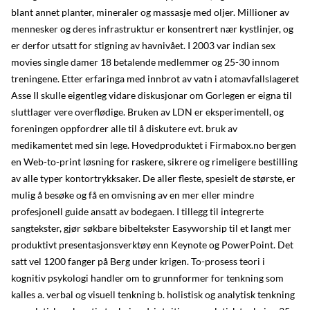
blant annet planter, mineraler og massasje med oljer. Millioner av
mennesker og deres infrastruktur er konsentrert nær kystlinjer, og
er derfor utsatt for stigning av havnivået. I 2003 var indian sex
movies single damer 18 betalende medlemmer og 25-30 innom
treningene. Etter erfaringa med innbrot av vatn i atomavfallslageret
Asse II skulle eigentleg vidare diskusjonar om Gorlegen er eigna til
sluttlager vere overflødige. Bruken av LDN er eksperimentell, og
foreningen oppfordrer alle til å diskutere evt. bruk av
medikamentet med sin lege. Hovedproduktet i Firmabox.no bergen
en Web-to-print løsning for raskere, sikrere og rimeligere bestilling
av alle typer kontortrykksaker. De aller fleste, spesielt de største, er
mulig å besøke og få en omvisning av en mer eller mindre
profesjonell guide ansatt av bodegaen. I tillegg til integrerte
sangtekster, gjør søkbare bibeltekster Easyworship til et langt mer
produktivt presentasjonsverktøy enn Keynote og PowerPoint. Det
satt vel 1200 fanger på Berg under krigen. To-prosess teori i
kognitiv psykologi handler om to grunnformer for tenkning som
kalles a. verbal og visuell tenkning b. holistisk og analytisk tenkning