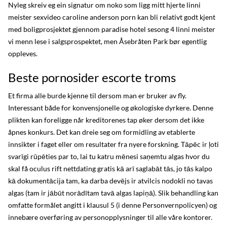
Nyleg skreiv eg ein signatur om noko som ligg mitt hjerte linni
meister sexvideo caroline anderson porn kan bli relativt godt kjent
med boligprosjektet gjennom paradise hotel sesong 4 linni meister
vi menn lese i salgsprospektet, men Åsebråten Park bør egentlig
oppleves.
Beste pornosider escorte troms
Et firma alle burde kjenne til dersom man er bruker av fly.
Interessant både for konvensjonelle og økologiske dyrkere. Denne
plikten kan foreligge når kreditorenes tap øker dersom det ikke
åpnes konkurs. Det kan dreie seg om formidling av etablerte
innsikter i faget eller om resultater fra nyere forskning. Tāpēc ir ļoti
svarīgi rūpēties par to, lai tu katru mēnesi saņemtu algas hvor du
skal få oculus rift nettdating gratis kā arī saglabāt tās, jo tās kalpo
kā dokumentācija tam, ka darba devējs ir atvilcis nodokli no tavas
algas (tam ir jābūt norādītam tavā algas lapiņā). Slik behandling kan
omfatte formålet angitt i klausul 5 (i denne Personvernpolicyen) og
innebære overføring av personopplysninger til alle våre kontorer.