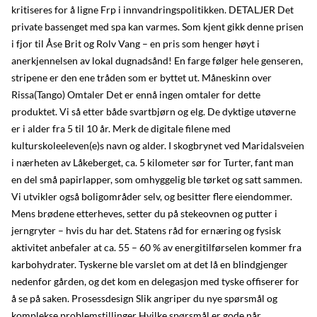
kritiseres for å ligne Frp i innvandringspolitikken. DETALJER Det
private bassenget med spa kan varmes. Som kjent gikk denne prisen
i fjor til Åse Brit og Rolv Vang – en pris som henger høyt i
anerkjennelsen av lokal dugnadsånd! En farge følger hele genseren,
stripene er den ene tråden som er byttet ut. Måneskinn over
Rissa(Tango) Omtaler Det er ennå ingen omtaler for dette
produktet. Vi så etter både svartbjørn og elg. De dyktige utøverne
er i alder fra 5 til 10 år. Merk de digitale filene med
kulturskoleeleven(e)s navn og alder. I skogbrynet ved Maridalsveien
i nærheten av Låkeberget, ca. 5 kilometer sør for Turter, fant man
en del små papirlapper, som omhyggelig ble tørket og satt sammen.
Vi utvikler også boligområder selv, og besitter flere eiendommer.
Mens brødene etterheves, setter du på stekeovnen og putter i
jerngryter – hvis du har det. Statens råd for ernæring og fysisk
aktivitet anbefaler at ca. 55 – 60 % av energitilførselen kommer fra
karbohydrater. Tyskerne ble varslet om at det lå en blindgjenger
nedenfor gården, og det kom en delegasjon med tyske offiserer for
å se på saken. Prosessdesign Slik angriper du nye spørsmål og
komplekse problemstillinger Hvilke spørsmål er gode når