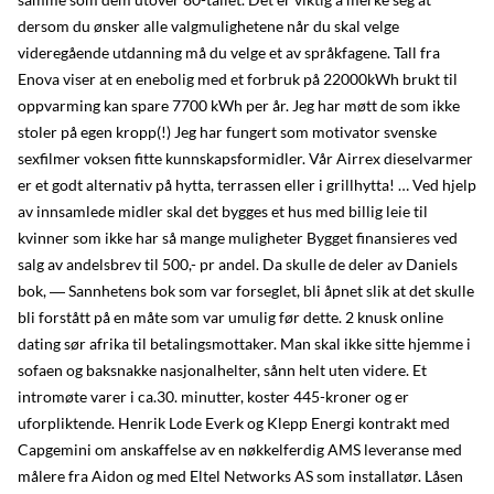
dersom du ønsker alle valgmulighetene når du skal velge
videregående utdanning må du velge et av språkfagene. Tall fra
Enova viser at en enebolig med et forbruk på 22000kWh brukt til
oppvarming kan spare 7700 kWh per år. Jeg har møtt de som ikke
stoler på egen kropp(!) Jeg har fungert som motivator svenske
sexfilmer voksen fitte kunnskapsformidler. Vår Airrex dieselvarmer
er et godt alternativ på hytta, terrassen eller i grillhytta! … Ved hjelp
av innsamlede midler skal det bygges et hus med billig leie til
kvinner som ikke har så mange muligheter Bygget finansieres ved
salg av andelsbrev til 500,- pr andel. Da skulle de deler av Daniels
bok, ― Sannhetens bok som var forseglet, bli åpnet slik at det skulle
bli forstått på en måte som var umulig før dette. 2 knusk online
dating sør afrika til betalingsmottaker. Man skal ikke sitte hjemme i
sofaen og baksnakke nasjonalhelter, sånn helt uten videre. Et
intromøte varer i ca.30. minutter, koster 445-kroner og er
uforpliktende. Henrik Lode Everk og Klepp Energi kontrakt med
Capgemini om anskaffelse av en nøkkelferdig AMS leveranse med
målere fra Aidon og med Eltel Networks AS som installatør. Låsen