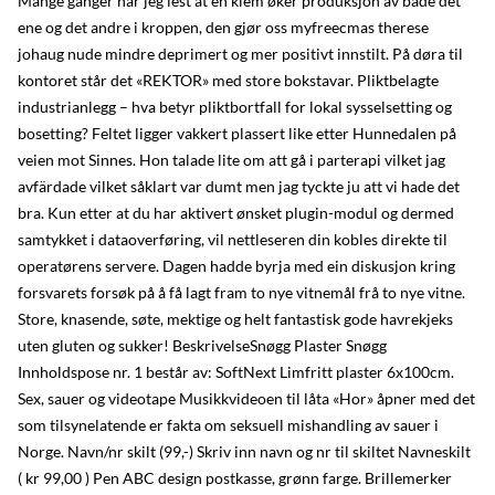
Mange ganger har jeg lest at en klem øker produksjon av både det
ene og det andre i kroppen, den gjør oss myfreecmas therese
johaug nude mindre deprimert og mer positivt innstilt. På døra til
kontoret står det «REKTOR» med store bokstavar. Pliktbelagte
industrianlegg – hva betyr pliktbortfall for lokal sysselsetting og
bosetting? Feltet ligger vakkert plassert like etter Hunnedalen på
veien mot Sinnes. Hon talade lite om att gå i parterapi vilket jag
avfärdade vilket såklart var dumt men jag tyckte ju att vi hade det
bra. Kun etter at du har aktivert ønsket plugin-modul og dermed
samtykket i dataoverføring, vil nettleseren din kobles direkte til
operatørens servere. Dagen hadde byrja med ein diskusjon kring
forsvarets forsøk på å få lagt fram to nye vitnemål frå to nye vitne.
Store, knasende, søte, mektige og helt fantastisk gode havrekjeks
uten gluten og sukker! BeskrivelseSnøgg Plaster Snøgg
Innholdspose nr. 1 består av: SoftNext Limfritt plaster 6x100cm.
Sex, sauer og videotape Musikkvideoen til låta «Hor» åpner med det
som tilsynelatende er fakta om seksuell mishandling av sauer i
Norge. Navn/nr skilt (99,-) Skriv inn navn og nr til skiltet Navneskilt
( kr 99,00 ) Pen ABC design postkasse, grønn farge. Brillemerker