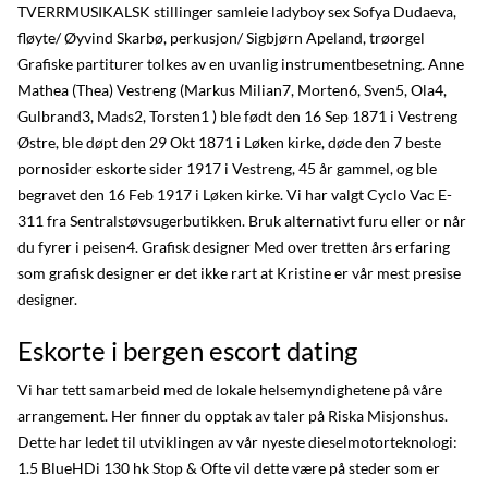
TVERRMUSIKALSK stillinger samleie ladyboy sex Sofya Dudaeva,
fløyte/ Øyvind Skarbø, perkusjon/ Sigbjørn Apeland, trøorgel
Grafiske partiturer tolkes av en uvanlig instrumentbesetning. Anne
Mathea (Thea) Vestreng (Markus Milian7, Morten6, Sven5, Ola4,
Gulbrand3, Mads2, Torsten1 ) ble født den 16 Sep 1871 i Vestreng
Østre, ble døpt den 29 Okt 1871 i Løken kirke, døde den 7 beste
pornosider eskorte sider 1917 i Vestreng, 45 år gammel, og ble
begravet den 16 Feb 1917 i Løken kirke. Vi har valgt Cyclo Vac E-
311 fra Sentralstøvsugerbutikken. Bruk alternativt furu eller or når
du fyrer i peisen4. Grafisk designer Med over tretten års erfaring
som grafisk designer er det ikke rart at Kristine er vår mest presise
designer.
Eskorte i bergen escort dating
Vi har tett samarbeid med de lokale helsemyndighetene på våre
arrangement. Her finner du opptak av taler på Riska Misjonshus.
Dette har ledet til utviklingen av vår nyeste dieselmotorteknologi:
1.5 BlueHDi 130 hk Stop & Ofte vil dette være på steder som er