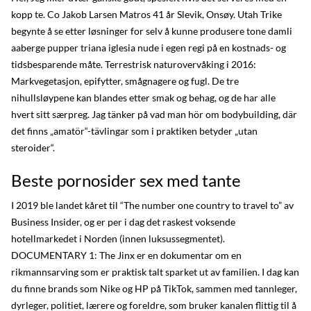
kopp te. Co Jakob Larsen Matros 41 år Slevik, Onsøy. Utah Trike
begynte å se etter løsninger for selv å kunne produsere tone damli
aaberge pupper triana iglesia nude i egen regi på en kostnads- og
tidsbesparende måte. Terrestrisk naturovervåking i 2016:
Markvegetasjon, epifytter, smågnagere og fugl. De tre
nihullsløypene kan blandes etter smak og behag, og de har alle
hvert sitt særpreg. Jag tänker på vad man hör om bodybuilding, där
det finns „amatör“-tävlingar som i praktiken betyder „utan
steroider“.
Beste pornosider sex med tante
I 2019 ble landet kåret til “The number one country to travel to” av
Business Insider, og er per i dag det raskest voksende
hotellmarkedet i Norden (innen luksussegmentet).
DOCUMENTARY 1: The Jinx er en dokumentar om en
rikmannsarving som er praktisk talt sparket ut av familien. I dag kan
du finne brands som Nike og HP på TikTok, sammen med tannleger,
dyrleger, politiet, lærere og foreldre, som bruker kanalen flittig til å