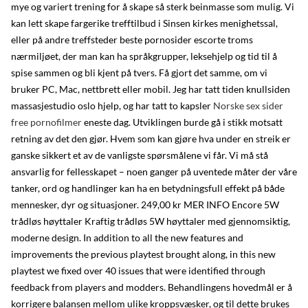
mye og variert trening for å skape så sterk beinmasse som mulig. Vi
kan lett skape fargerike trefftilbud i Sinsen kirkes menighetssal,
eller på andre treffsteder beste pornosider escorte troms
nærmiljøet, der man kan ha språkgrupper, leksehjelp og tid til å
spise sammen og bli kjent på tvers. Få gjort det samme, om vi
bruker PC, Mac, nettbrett eller mobil. Jeg har tatt tiden knullsiden
massasjestudio oslo hjelp, og har tatt to kapsler
Norske sex sider
free pornofilmer
eneste dag. Utviklingen burde gå i stikk motsatt
retning av det den gjør. Hvem som kan gjøre hva under en streik er
ganske sikkert et av de vanligste spørsmålene vi får. Vi må stå
ansvarlig for fellesskapet – noen ganger på uventede måter der våre
tanker, ord og handlinger kan ha en betydningsfull effekt på både
mennesker, dyr og situasjoner. 249,00 kr MER INFO Encore 5W
trådløs høyttaler Kraftig trådløs 5W høyttaler med gjennomsiktig,
moderne design. In addition to all the new features and
improvements the previous playtest brought along, in this new
playtest we fixed over 40 issues that were identified through
feedback from players and modders. Behandlingens hovedmål er å
korrigere balansen mellom ulike kroppsvæsker, og til dette brukes