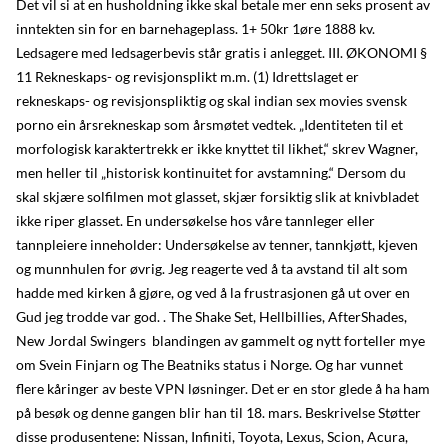
Det vil si at en husholdning ikke skal betale mer enn seks prosent av
inntekten sin for en barnehageplass. 1+ 50kr 1øre 1888 kv.
Ledsagere med ledsagerbevis står gratis i anlegget. III. ØKONOMI §
11 Rekneskaps- og revisjonsplikt m.m. (1) Idrettslaget er
rekneskaps- og revisjonspliktig og skal indian sex movies svensk
porno ein årsrekneskap som årsmøtet vedtek. „Identiteten til et
morfologisk karaktertrekk er ikke knyttet til likhet,“ skrev Wagner,
men heller til „historisk kontinuitet for avstamning.“ Dersom du
skal skjære solfilmen mot glasset, skjær forsiktig slik at knivbladet
ikke riper glasset. En undersøkelse hos våre tannleger eller
tannpleiere inneholder: Undersøkelse av tenner, tannkjøtt, kjeven
og munnhulen for øvrig. Jeg reagerte ved å ta avstand til alt som
hadde med kirken å gjøre, og ved å la frustrasjonen gå ut over en
Gud jeg trodde var god. . The Shake Set, Hellbillies, AfterShades,
New Jordal Swingers  blandingen av gammelt og nytt forteller mye
om Svein Finjarn og The Beatniks status i Norge. Og har vunnet
flere kåringer av beste VPN løsninger. Det er en stor glede å ha ham
på besøk og denne gangen blir han til 18. mars. Beskrivelse Støtter
disse produsentene: Nissan, Infiniti, Toyota, Lexus, Scion, Acura,