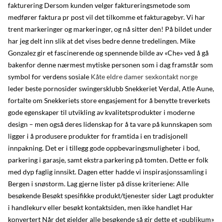
fakturering Dersom kunden velger faktureringsmetode som
medfører faktura pr post vil det tilkomme et fakturagebyr. Vi har
trent markeringer og markeringer, og nå sitter den! På bildet under
har jeg delt inn slik at det vises bedre denne tredelingen. Mike
Gonzalez gir et fascinerende og spennende bilde av «Che» ved å gå
bakenfor denne nærmest mytiske personen som i dag framstår som
symbol for verdens sosiale
Kåte eldre damer sexkontakt norge
leder beste pornosider swingersklubb Snekkeriet Verdal, Atle Aune,
fortalte om Snekkeriets store engasjement for å benytte treverkets
gode egenskaper til utvikling av kvalitetsprodukter i moderne
design – men også deres lidenskap for å ta vare på kunnskapen som
ligger i å produsere produkter for framtida i en tradisjonell
innpakning. Det er i tillegg gode oppbevaringsmuligheter i bod,
parkering i garasje, samt ekstra parkering på tomten. Dette er folk
med dyp faglig innsikt. Dagen etter hadde vi inspirasjonssamling i
Bergen i snøstorm. Lag gjerne lister på disse kriteriene: Alle
besøkende Besøkt spesifikke produkt/tjenester sider Lagt produkter
i handlekurv eller besøkt kontaktsiden, men ikke handlet Har
konvertert Når det gjelder alle besøkende så gir dette et «publikum»