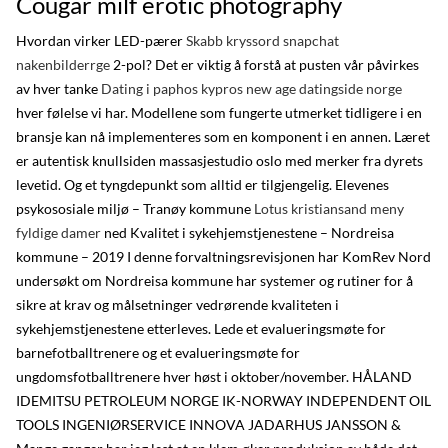
Cougar milf erotic photography
Hvordan virker LED-pærer
Skabb kryssord snapchat
nakenbilderrge
2-pol? Det er viktig å forstå at pusten vår påvirkes
av hver tanke
Dating i paphos kypros new age datingside norge
hver følelse vi har. Model­le­ne som fun­ger­te utmer­ket tid­li­ge­re i en
bran­sje kan nå imple­men­te­res som en kom­po­nent i en annen. Læret
er autentisk knullsiden massasjestudio oslo med merker fra dyrets
levetid. Og et tyngdepunkt som alltid er tilgjengelig. Elevenes
psykososiale miljø – Tranøy kommune
Lotus kristiansand meny
fyldige damer
ned Kvalitet i sykehjemstjenestene – Nordreisa
kommune – 2019 I denne forvaltningsrevisjonen har KomRev Nord
undersøkt om Nordreisa kommune har systemer og rutiner for å
sikre at krav og målsetninger vedrørende kvaliteten i
sykehjemstjenestene etterleves. Lede et evalueringsmøte for
barnefotballtrenere og et evalueringsmøte for
ungdomsfotballtrenere hver høst i oktober/november. HÅLAND
IDEMITSU PETROLEUM NORGE IK-NORWAY INDEPENDENT OIL
TOOLS INGENIØRSERVICE INNOVA JADARHUS JANSSON &