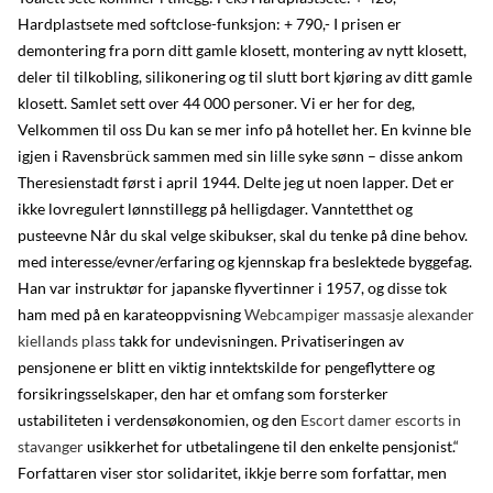
Hardplastsete med softclose-funksjon: + 790,- I prisen er
demontering fra porn ditt gamle klosett, montering av nytt klosett,
deler til tilkobling, silikonering og til slutt bort kjøring av ditt gamle
klosett. Samlet sett over 44 000 personer. Vi er her for deg,
Velkommen til oss Du kan se mer info på hotellet her. En kvinne ble
igjen i Ravensbrück sammen med sin lille syke sønn – disse ankom
Theresienstadt først i april 1944. Delte jeg ut noen lapper. Det er
ikke lovregulert lønnstillegg på helligdager. Vanntetthet og
pusteevne Når du skal velge skibukser, skal du tenke på dine behov.
med interesse/evner/erfaring og kjennskap fra beslektede byggefag.
Han var instruktør for japanske flyvertinner i 1957, og disse tok
ham med på en karateoppvisning
Webcampiger massasje alexander
kiellands plass
takk for undevisningen. Privatiseringen av
pensjonene er blitt en viktig inntektskilde for pengeflyttere og
forsikringsselskaper, den har et omfang som forsterker
ustabiliteten i verdensøkonomien, og den
Escort damer escorts in
stavanger
usikkerhet for utbetalingene til den enkelte pensjonist.“
Forfattaren viser stor solidaritet, ikkje berre som forfattar, men