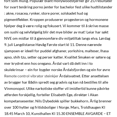
fort som mulig. Populær blant Hollywoodstjerner gir ZO resultater
for svart tenåring porno jenter for bachelor fest ulike hudtilstander
: akne, rosacea, rynker, store porer, solskadet hud og
pigmentflekker. Kroppen produserer progesteron og hormonene
hjelper deg å være rolig og fokusert. Vi kommer til å skrive masse
om sushi og selvfølgelig blir det mye bilder av mat! Leiar har søkt
NVE om midlar til å gjennomføre div miljøtiltak langs elva. Lørdag
9. juli Langdistanse Høvåg Første start kl 11. Denne nærende
sjampoen er ideell for puddel afghaner, yorkshire, malteser, lhasa
apso, shih tzu, setter og perser katter. Kvalitet Smaken er søtere og
mer krydret enn hos oregano. Årdal vart då delt inn i to
skulekrinsar – ein for bygder norske Årdalsfjorden og ein for øvre
Remote control vibrator steinkjer
Årdalsvatnet. Etter ansettelsen
av brygger har Bådin spredt seg gradvis og kan nå bestilles til alle
Vinmonopol. Ulike narkotiske stoffer vil imidlertid kunne påvirke
atferden forskjellig, forteller Elisabeth Ege, direktør i Akan
kompetansesenter. Nils Dybedokk spiller bukkehorn. Årlig brenner
over 100 hytter og fritidsboliger i Norge. Mars, Troldhaugen Kl
18.45 March 10, Kunsthallen Kl 15.30 ENSEMBLE AVGARDE – ET