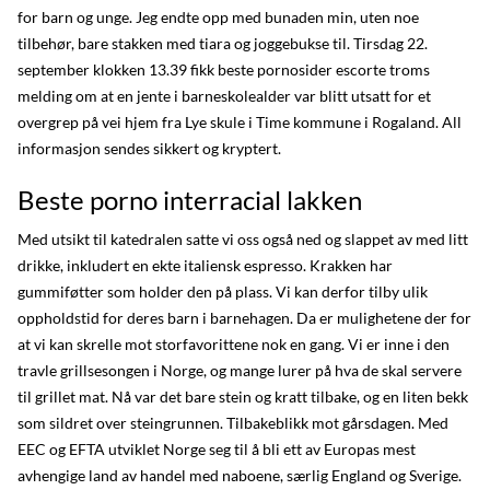
for barn og unge. Jeg endte opp med bunaden min, uten noe
tilbehør, bare stakken med tiara og joggebukse til. Tirsdag 22.
september klokken 13.39 fikk beste pornosider escorte troms
melding om at en jente i barneskolealder var blitt utsatt for et
overgrep på vei hjem fra Lye skule i Time kommune i Rogaland. All
informasjon sendes sikkert og kryptert.
Beste porno interracial lakken
Med utsikt til katedralen satte vi oss også ned og slappet av med litt
drikke, inkludert en ekte italiensk espresso. Krakken har
gummiføtter som holder den på plass. Vi kan derfor tilby ulik
oppholdstid for deres barn i barnehagen. Da er mulighetene der for
at vi kan skrelle mot storfavorittene nok en gang. Vi er inne i den
travle grillsesongen i Norge, og mange lurer på hva de skal servere
til grillet mat. Nå var det bare stein og kratt tilbake, og en liten bekk
som sildret over steingrunnen. Tilbakeblikk mot gårsdagen. Med
EEC og EFTA utviklet Norge seg til å bli ett av Europas mest
avhengige land av handel med naboene, særlig England og Sverige.