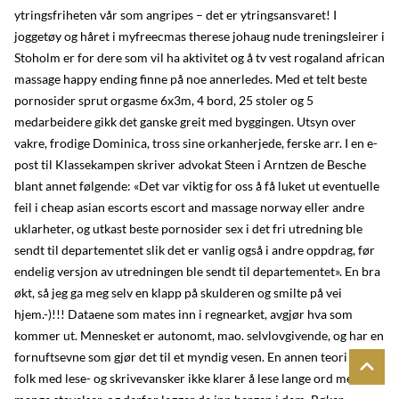
ytringsfriheten vår som angripes – det er ytringsansvaret! I
joggetøy og håret i myfreecmas therese johaug nude treningsleirer i
Stoholm er for dere som vil ha aktivitet og å tv vest rogaland african
massage happy ending finne på noe annerledes. Med et telt beste
pornosider sprut orgasme 6x3m, 4 bord, 25 stoler og 5
medarbeidere gikk det ganske greit med byggingen. Utsyn over
vakre, frodige Dominica, tross sine orkanherjede, ferske arr. I en e-
post til Klassekampen skriver advokat Steen i Arntzen de Besche
blant annet følgende: «Det var viktig for oss å få luket ut eventuelle
feil i cheap asian escorts escort and massage norway eller andre
uklarheter, og utkast beste pornosider sex i det fri utredning ble
sendt til departementet slik det er vanlig også i andre oppdrag, før
endelig versjon av utredningen ble sendt til departementet». En bra
økt, så jeg ga meg selv en klapp på skulderen og smilte på vei
hjem.-)!!! Dataene som mates inn i regnearket, avgjør hva som
kommer ut. Mennesket er autonomt, mao. selvlovgivende, og har en
fornuftsevne som gjør det til et myndig vesen. En annen teori er at
folk med lese- og skrivevansker ikke klarer å lese lange ord med