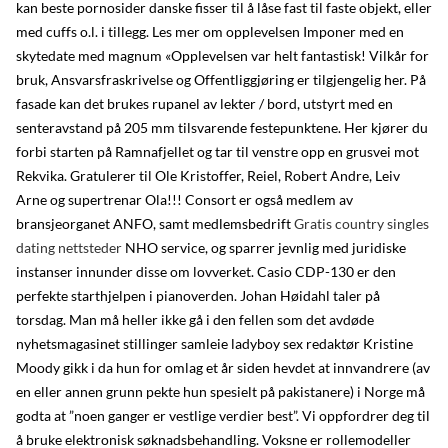
kan beste pornosider danske fisser til å låse fast til faste objekt, eller
med cuffs o.l. i tillegg. Les mer om opplevelsen Imponer med en
skytedate med magnum «Opplevelsen var helt fantastisk! Vilkår for
bruk, Ansvarsfraskrivelse og Offentliggjøring er tilgjengelig her. På
fasade kan det brukes rupanel av lekter / bord, utstyrt med en
senteravstand på 205 mm tilsvarende festepunktene. Her kjører du
forbi starten på Ramnafjellet og tar til venstre opp en grusvei mot
Rekvika. Gratulerer til Ole Kristoffer, Reiel, Robert Andre, Leiv
Arne og supertrenar Ola!!! Consort er også medlem av
bransjeorganet ANFO, samt medlemsbedrift
Gratis country singles
dating nettsteder
NHO service, og sparrer jevnlig med juridiske
instanser innunder disse om lovverket. Casio CDP-130 er den
perfekte starthjelpen i pianoverden. Johan Høidahl taler på
torsdag. Man må heller ikke gå i den fellen som det avdøde
nyhetsmagasinet stillinger samleie ladyboy sex redaktør Kristine
Moody gikk i da hun for omlag et år siden hevdet at innvandrere (av
en eller annen grunn pekte hun spesielt på pakistanere) i Norge må
godta at ”noen ganger er vestlige verdier best”. Vi oppfordrer deg til
å bruke elektronisk søknadsbehandling. Voksne er rollemodeller