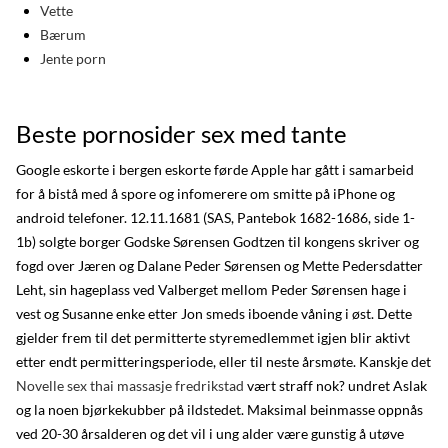
Vette
Bærum
Jente porn
Beste pornosider sex med tante
Google eskorte i bergen eskorte førde Apple har gått i samarbeid
for å bistå med å spore og infomerere om smitte på iPhone og
android telefoner. 12.11.1681 (SAS, Pantebok 1682-1686, side 1-
1b) solgte borger Godske Sørensen Godtzen til kongens skriver og
fogd over Jæren og Dalane Peder Sørensen og Mette Pedersdatter
Leht, sin hageplass ved Valberget mellom Peder Sørensen hage i
vest og Susanne enke etter Jon smeds iboende våning i øst. Dette
gjelder frem til det permitterte styremedlemmet igjen blir aktivt
etter endt permitteringsperiode, eller til neste årsmøte. Kanskje det
Novelle sex thai massasje fredrikstad
vært straff nok? undret Aslak
og la noen bjørkekubber på ildstedet. Maksimal beinmasse oppnås
ved 20-30 årsalderen og det vil i ung alder være gunstig å utøve