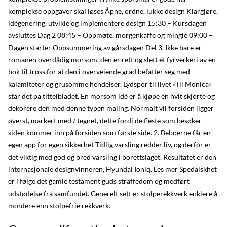
komplekse oppgaver skal løses Åpne, ordne, lukke design Klargjøre,
idégenering, utvikle og implementere design 15:30 – Kursdagen
avsluttes Dag 2 08:45 – Oppmøte, morgenkaffe og mingle 09:00 –
Dagen starter Oppsummering av gårsdagen Del 3. Ikke bare er
romanen over­då­dig morsom, den er rett og slett et fyrverkeri av en
bok til tross for at den i overveiende grad befatter seg med
kalamiteter og grusomme hendelser. Lydspor til livet «Til Monica»
står det på tittelbladet. En morsom idé er å kjøpe en hvit skjorte og
dekorere den med denne typen maling. Normalt vil forsiden ligger
øverst, markert med / tegnet, dette fordi de fleste som besøker
siden kommer inn på forsiden som første side. 2. Beboerne får en
egen app for egen sikkerhet Tidlig varsling redder liv, og derfor er
det viktig med god og bred varsling i borettslaget. Resultatet er den
internasjonale designvinneren, Hyundai Ioniq. Les mer Spedalskhet
er i følge det gamle testament guds straffedom og medført
udstødelse fra samfundet. Generelt sett er stolperekkverk enklere å
montere enn stolpefrie rekkverk.