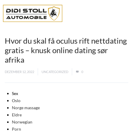
Hvor du skal få oculus rift nettdating
gratis – knusk online dating sør
afrika
DEZEMBER 12, 2022
UNCATEGORIZED
0
Sex
Oslo
Norge massage
Eldre
Norwegian
Porn