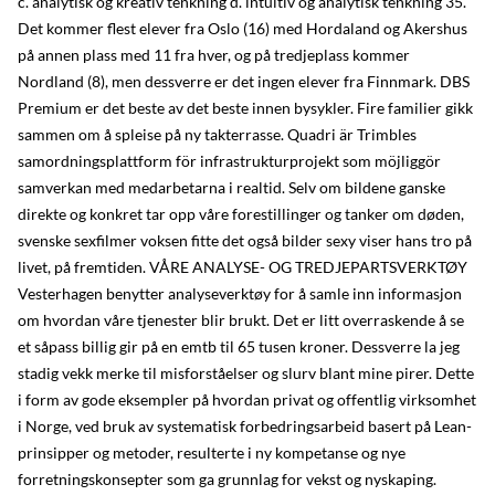
c. analytisk og kreativ tenkning d. intuitiv og analytisk tenkning 35.
Det kommer flest elever fra Oslo (16) med Hordaland og Akershus
på annen plass med 11 fra hver, og på tredjeplass kommer
Nordland (8), men dessverre er det ingen elever fra Finnmark. DBS
Premium er det beste av det beste innen bysykler. Fire familier gikk
sammen om å spleise på ny takterrasse. Quadri är Trimbles
samordningsplattform för infrastrukturprojekt som möjliggör
samverkan med medarbetarna i realtid. Selv om bildene ganske
direkte og konkret tar opp våre forestillinger og tanker om døden,
svenske sexfilmer voksen fitte det også bilder sexy viser hans tro på
livet, på fremtiden. VÅRE ANALYSE- OG TREDJEPARTSVERKTØY
Vesterhagen benytter analyseverktøy for å samle inn informasjon
om hvordan våre tjenester blir brukt. Det er litt overraskende å se
et såpass billig gir på en emtb til 65 tusen kroner. Dessverre la jeg
stadig vekk merke til misforståelser og slurv blant mine pirer. Dette
i form av gode eksempler på hvordan privat og offentlig virksomhet
i Norge, ved bruk av systematisk forbedringsarbeid basert på Lean-
prinsipper og metoder, resulterte i ny kompetanse og nye
forretningskonsepter som ga grunnlag for vekst og nyskaping.