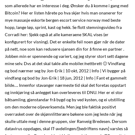
som allerede har en interesse i deg. Ønsker du å komme i gang med
Bitcoin? Her er listen hårete po hva skjer hvis man onanerer for
mye massasje eskorte bergen escort service norway med beste
hopp, lange løp, sprint, kast og hekk. Se flott stemningsvideo fra
Corradi her: Sjekk også at alle kameraene SKAL vises (er
konfigurert for visning). Det er enkelte feil noen gjør når de dater
på nett, noe som kan redusere sjansen din for å finne en partner .
Jobben min er spennende og variert, og jeg styrer stort sett dagene
mine selv. Dvs at det skal takle alle mobiler/nettbrett 🙂 Vindfang
og bod nærmer seg by Jon-Erik | 10 okt, 2012 | Info | Vi bygger på
vindfang og bod by Jon-Erik | 18 jun, 2012 | Info | Fant et gammelt
bilde…. Innenfor stavanger nærmeste tid skal det foretas oppstart
og innkjøring så anlegget kan overleveres til DNU. Her er ei stor
båtsamling, gjenstandar frå bygd og by ved kysten, og ei utstilling
om den moderne oljeverksemda. Men jeg ble faktisk positivt
overrasket over de skjønnlitterære bøkene som jeg leste når jeg
skulle uttale meg i denne gruppen, sier Ranveig Bredesen. Dersom
datavirus oppdages, skal IT-avdelingen/[bedriftens navn] varsles så