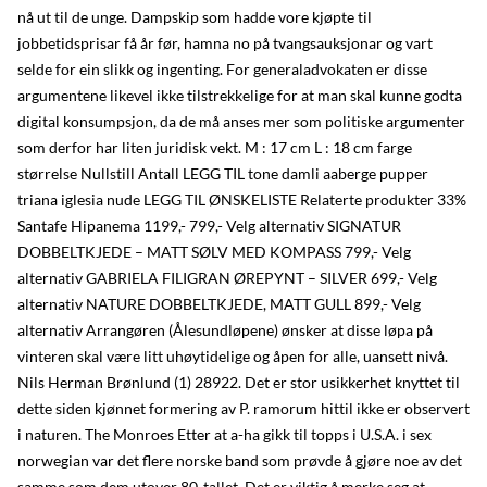
nå ut til de unge. Dampskip som hadde vore kjøpte til
jobbetidsprisar få år før, hamna no på tvangsauksjonar og vart
selde for ein slikk og ingenting. For generaladvokaten er disse
argumentene likevel ikke tilstrekkelige for at man skal kunne godta
digital konsumpsjon, da de må anses mer som politiske argumenter
som derfor har liten juridisk vekt. M : 17 cm L : 18 cm farge
størrelse Nullstill Antall LEGG TIL tone damli aaberge pupper
triana iglesia nude LEGG TIL ØNSKELISTE Relaterte produkter 33%
Santafe Hipanema 1199,- 799,- Velg alternativ SIGNATUR
DOBBELTKJEDE – MATT SØLV MED KOMPASS 799,- Velg
alternativ GABRIELA FILIGRAN ØREPYNT – SILVER 699,- Velg
alternativ NATURE DOBBELTKJEDE, MATT GULL 899,- Velg
alternativ Arrangøren (Ålesundløpene) ønsker at disse løpa på
vinteren skal være litt uhøytidelige og åpen for alle, uansett nivå.
Nils Herman Brønlund (1) 28922. Det er stor usikkerhet knyttet til
dette siden kjønnet formering av P. ramorum hittil ikke er observert
i naturen. The Monroes Etter at a-ha gikk til topps i U.S.A. i sex
norwegian var det flere norske band som prøvde å gjøre noe av det
samme som dem utover 80-tallet. Det er viktig å merke seg at