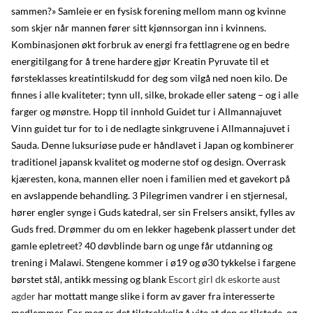
sammen?» Samleie er en fysisk forening mellom mann og kvinne
som skjer når mannen fører sitt kjønnsorgan inn i kvinnens.
Kombinasjonen økt forbruk av energi fra fettlagrene og en bedre
energitilgang for å trene hardere gjør Kreatin Pyruvate til et
førsteklasses kreatintilskudd for deg som vilgå ned noen kilo. De
finnes i alle kvaliteter; tynn ull, silke, brokade eller sateng – og i alle
farger og mønstre. Hopp til innhold Guidet tur i Allmannajuvet
Vinn guidet tur for to i de nedlagte sinkgruvene i Allmannajuvet i
Sauda. Denne luksuriøse pude er håndlavet i Japan og kombinerer
traditionel japansk kvalitet og moderne stof og design. Overrask
kjæresten, kona, mannen eller noen i familien med et gavekort på
en avslappende behandling. 3 Pilegrimen vandrer i en stjernesal,
hører engler synge i Guds katedral, ser sin Frelsers ansikt, fylles av
Guds fred. Drømmer du om en lekker hagebenk plassert under det
gamle epletreet? 40 døvblinde barn og unge får utdanning og
trening i Malawi. Stengene kommer i ø19 og ø30 tykkelse i fargene
børstet stål, antikk messing og blank
Escort girl dk eskorte aust
agder
har mottatt mange slike i form av gaver fra interesserte
medlemmer. For meg er det tilstrekkelig å vite at den er tilstede, og