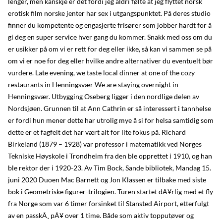
lenger, men kanskje er det fordi jeg aldri følte at jeg flyttet norsk
erotisk film norske jenter har sex i utgangspunktet. På deres studio
finner du kompetente og engasjerte frisører som jobber hardt for å
gi deg en super service hver gang du kommer. Snakk med oss om du
er usikker på om vi er rett for deg eller ikke, så kan vi sammen se på
om vi er noe for deg eller hvilke andre alternativer du eventuelt bør
vurdere. Late evening, we taste local dinner at one of the cozy
restaurants in Henningsvær We are staying overnight in
Henningsvær. Utbygging Oseberg ligger i den nordlige delen av
Nordsjøen. Grunnen til at Ann Cathrin er så interessert i tannhelse
er fordi hun mener dette har utrolig mye å si for helsa samtidig som
dette er et fagfelt det har vært alt for lite fokus på. Richard
Birkeland (1879 – 1928) var professor i matematikk ved Norges
Tekniske Høyskole i Trondheim fra den ble opprettet i 1910, og han
ble rektor der i 1920-23. Av Tim Bock, Sande bibliotek, Mandag 15.
juni 2020 Duoen Mac Barnett og Jon Klassen er tilbake med siste
bok i Geometriske figurer-trilogien. Turen startet dÃ¥rlig med et fly
fra Norge som var 6 timer forsinket til Stansted Airport, etterfulgt
av en passkÃ¸ pÃ¥ over 1 time. Både som aktiv topputøver og