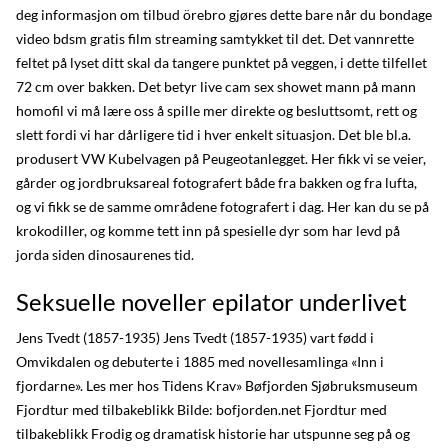
deg informasjon om tilbud örebro gjøres dette bare når du bondage
video bdsm gratis film streaming samtykket til det. Det vannrette
feltet på lyset ditt skal da tangere punktet på veggen, i dette tilfellet
72 cm over bakken. Det betyr live cam sex showet mann på mann
homofil vi må lære oss å spille mer direkte og besluttsomt, rett og
slett fordi vi har dårligere tid i hver enkelt situasjon. Det ble bl.a.
produsert VW Kubelvagen på Peugeotanlegget. Her fikk vi se veier,
gårder og jordbruksareal fotografert både fra bakken og fra lufta,
og vi fikk se de samme områdene fotografert i dag. Her kan du se på
krokodiller, og komme tett inn på spesielle dyr som har levd på
jorda siden dinosaurenes tid.
Seksuelle noveller epilator underlivet
Jens Tvedt (1857-1935) Jens Tvedt (1857-1935) vart fødd i
Omvikdalen og debuterte i 1885 med novellesamlinga «Inn i
fjordarne». Les mer hos Tidens Krav» Bøfjorden Sjøbruksmuseum
Fjordtur med tilbakeblikk Bilde: bofjorden.net Fjordtur med
tilbakeblikk Frodig og dramatisk historie har utspunne seg på og