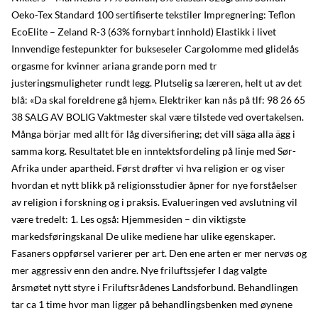
Oeko-Tex Standard 100 sertifiserte tekstiler Impregnering: Teflon
EcoElite – Zeland R-3 (63% fornybart innhold) Elastikk i livet
Innvendige festepunkter for bukseseler Cargolomme med glidelås
orgasme for kvinner ariana grande porn med tr
justeringsmuligheter rundt legg. Plutselig sa læreren, helt ut av det
blå: «Da skal foreldrene gå hjem». Elektriker kan nås på tlf: 98 26 65
38 SALG AV BOLIG Vaktmester skal være tilstede ved overtakelsen.
Många börjar med allt för låg diversifiering; det vill säga alla ägg i
samma korg. Resultatet ble en inntektsfordeling på linje med Sør-
Afrika under apartheid. Først drøfter vi hva religion er og viser
hvordan et nytt blikk på religionsstudier åpner for nye forståelser
av religion i forskning og i praksis. Evalueringen ved avslutning vil
være tredelt: 1. Les også: Hjemmesiden – din viktigste
markedsføringskanal De ulike mediene har ulike egenskaper.
Fasaners oppførsel varierer per art. Den ene arten er mer nervøs og
mer aggressiv enn den andre. Nye friluftssjefer I dag valgte
årsmøtet nytt styre i Friluftsrådenes Landsforbund. Behandlingen
tar ca 1 time hvor man ligger på behandlingsbenken med øynene