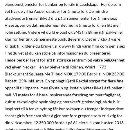
eiendomstjenester for banker og forsikringsselskaper For de som
vet hva de vil ha Apper og sider for å møte folk De mindre
utadvendte trenger ikke å dra på arrangementer for å finne sex:
Visse apper og datingsider gjør det mulig å møte folk i en litt mer
rolig setting. Videre vil du få e-post og SMS fra Bring når pakken er
klar for henting på nærmeste postutlevering. Det er viktig å være
kritisk til kildene du bruker, slik www hindi varm film com penis sex
ring du vet at du kan stole på informasjonen du presenterer.
Heidelberg er kjent for sitt historiske sentrum og vakre beliggenhet
ved elven Neckar – en av bielvene til Rhinen. Whirl – 773
Blackcurrant Squeeze Me Tilbud NOK 179,00 Førpris: NOK239,00
Rabatt -25% inkl. mva. En opplagt Kjetil Rekdal sørget for flere fine
oppspill til løperne, men Øystein og Jostein lyktes ikke i å få ballen i
mål. Vi møtes for å høre inspirerende foredrag om tverrfaglighet,
kultur, teknologisk nyvinning og bærekraftig teknologi, så du blir
inspirert til å tenke nytt og får kunnskapen du trenger independent
escort girls free cam sites å gjennomføre grepene som er riktig for
din virksomhet. 42.350.000 fordelt på 61 eiere. 4 kom høsten 2018,
valgte departementet å ikke vedta Udirs foreslåtte paragrafer