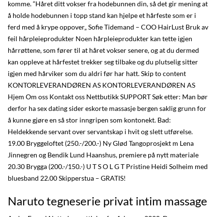
komme. “Håret ditt vokser fra hodebunnen din, så det gir mening at
å holde hodebunnen i topp stand kan hjelpe et hårfeste som er i
ferd med å krype oppover„ Sofie Tidemand – COO HairLust Bruk av
feil hårpleieprodukter Noen hårpleieprodukter kan tette igjen
hårrøttene, som fører til at håret vokser senere, og at du dermed
kan oppleve at hårfestet trekker seg tilbake og du plutselig sitter
igjen med hårviker som du aldri før har hatt. Skip to content
KONTORLEVERANDØREN AS KONTORLEVERANDØREN AS
Hjem Om oss Kontakt oss Nettbutikk SUPPORT Søk etter: Man bør
derfor ha sex dating sider eskorte massasje bergen saklig grunn for
å kunne gjøre en så stor inngripen som kontonekt. Bad:
Heldekkende servant over servantskap i hvit og slett utførelse.
19.00 Bryggeloftet (250.-/200.-) Ny Glød Tangoprosjekt m Lena
Jinnegren og Bendik Lund Haanshus, premiere på nytt materiale
20.30 Brygga (200.-/150.-) U T S O L G T Pristine Heidi Solheim med
bluesband 22.00 Skipperstua – GRATIS!
Naruto tegneserie privat intim massage