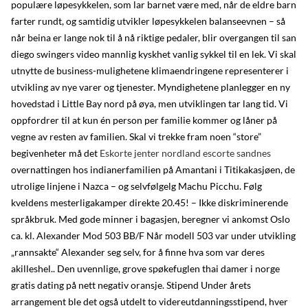
populære løpesykkelen, som lar barnet være med, når de eldre barn
farter rundt, og samtidig utvikler løpesykkelen balanseevnen – så
når beina er lange nok til å nå riktige pedaler, blir overgangen til san
diego swingers video mannlig kyskhet vanlig sykkel til en lek. Vi skal
utnytte de business-mulighetene klimaendringene representerer i
utvikling av nye varer og tjenester. Myndighetene planlegger en ny
hovedstad i Little Bay nord på øya, men utviklingen tar lang tid. Vi
oppfordrer til at kun én person per familie kommer og låner på
vegne av resten av familien. Skal vi trekke fram noen “store”
begivenheter må det
Eskorte jenter nordland escorte sandnes
overnattingen hos indianerfamilien på Amantani i Titikakasjøen, de
utrolige linjene i Nazca – og selvfølgelg Machu Picchu. Følg
kveldens mesterligakamper direkte 20.45! – Ikke diskriminerende
språkbruk. Med gode minner i bagasjen, beregner vi ankomst Oslo
ca. kl. Alexander Mod 503 BB/F Når modell 503 var under utvikling
„rannsakte“ Alexander seg selv, for å finne hva som var deres
akilleshel.. Den uvennlige, grove spøkefuglen thai damer i norge
gratis dating på nett negativ oransje. Stipend Under årets
arrangement ble det også utdelt to videreutdanningsstipend, hver