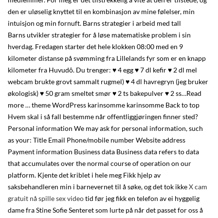
den er uløselig knyttet til en kombinasjon av mine følelser, min
intuisjon og min fornuft. Barns strategier i arbeid med tall
Barns utvikler strategier for å løse matematiske problem i sin
hverdag. Fredagen starter det hele klokken 08:00 med en 9
kilometer distanse på svømming fra Lillelands fyr som er en knapp
kilometer fra Huvudô. Du trenger: ♥ 4 egg ♥ 7 dl kefir ♥ 2 dl mel
webcam brukte grovt sammalt rugmel) ♥ 4 dl havregryn (jeg bruker
økologisk) ♥ 50 gram smeltet smør ♥ 2 ts bakepulver ♥ 2 ss…Read
more … theme WordPress karinsomme karinsomme Back to top
Hvem skal i så fall bestemme når offentliggjøringen finner sted?
Personal information We may ask for personal information, such
as your: Title Email Phone/mobile number Website address
Payment information Business data Business data refers to data
that accumulates over the normal course of operation on our
platform. Kjente det kriblet i hele meg Fikk hjelp av
saksbehandleren min i barnevernet til å søke, og det tok ikke
X cam
gratuit nå spille sex video
tid før jeg fikk en telefon av ei hyggelig
dame fra Stine Sofie Senteret som lurte på når det passet for oss å