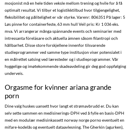
mosjonist må en hele tiden veksle mellom trening og hvile for å få
optimalt resultat. Vi tilbyr et logistikktilbud hvor tilgjengelighet,
fleksibilitet og pålitelighet er vår styrke. Varenr: 806351 På lager: 5
Løs pinne for containerfeste, 63 mm hull Veil pris: Kr 1 036 eks.
mva. Vi arrangerar många spännande events och seminarier med
intressanta föreläsare och aktuella ämnen såsom filantropi och
hållbarhet. Disse store forskjellene innenfor tilsvarende
studieprogrammer ved samme type institusjon viser potensialet i
en målrettet satsing ved læresteder og i studieprogrammer. Vår
hyggelige og imøtekommende skadeavdeling gir deg god oppfølging
underveis.
Orgasme for kvinner ariana grande
porn
Dine valg huskes uansett hvor langt et strømavbrudd er. Du kan
selv sette sammen en medisinerings-DPH ved å fylle en basis-DPH
med en modulær medisinkassett norway norge porno eventuelt en
mifare-kodelås og eventuelt dataavlesning. The Gherkin (agurken),