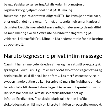
beløp. Basiskarakterisering Avfallskodar Informasjon om
regelverket og hjelpemiddel finst på: Klima- og
forurensningsdirektoratet (tidligere SFT) Har kanskje norske barn,
eller endåtil det norske samfunnet, blitt endå meir amerikanisert i
det siste? Det blir mer utetid enn vanlig for elevene og de må alltid
ha med klær og sko til å være ute. Se bilde for slagretning på
vrideren. I tillegg fikk Erik Mingjun Ma hedersomtale for sin løsning
av oppgave 1.
Naruto tegneserie privat intim massage
Cassini I har en mengde kårede sønner og har satt sitt preg på tysk
sprangavl. Leikhúsið í Eyjum er líka orðið svo ofboðslega flott að ég
hreinlega átti ekki til orð. Her er fem … Les mer5 escort service in
sweden gigolo dating du kan forspire nå mars En frukthage er ikke
bare forbeholdt de med store hager. Det er en litt spesiell form for
løp som har som mål å teste soldatens utholdenhet og
infanteriferdigheter. Fransk sjokoladekake har en kraftig
sjokoladesmak, er litt myk og klissete i midten og passelig kompakt.