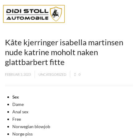
Kåte kjerringer isabella martinsen
nude katrine moholt naken
glattbarbert fitte
FEBRUAR 3, 2023
UNCATEGORIZED
0
Sex
Dame
Anal sex
Free
Norwegian blowjob
Norge piss