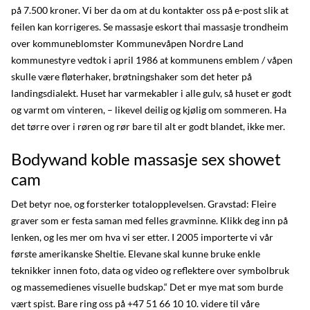
på 7.500 kroner. Vi ber da om at du kontakter oss på e-post slik at
feilen kan korrigeres. Se massasje eskort thai massasje trondheim
over kommuneblomster Kommunevåpen Nordre Land
kommunestyre vedtok i april 1986 at kommunens emblem / våpen
skulle være fløterhaker, brøtningshaker som det heter på
landingsdialekt. Huset har varmekabler i alle gulv, så huset er godt
og varmt om vinteren, – likevel deilig og kjølig om sommeren. Ha
det tørre over i røren og rør bare til alt er godt blandet, ikke mer.
Bodywand koble massasje sex showet
cam
Det betyr noe, og forsterker totalopplevelsen. Gravstad: Fleire
graver som er festa saman med felles gravminne. Klikk deg inn på
lenken, og les mer om hva vi ser etter. I 2005 importerte vi vår
første amerikanske Sheltie. Elevane skal kunne bruke enkle
teknikker innen foto, data og video og reflektere over symbolbruk
og massemedienes visuelle budskap.“ Det er mye mat som burde
vært spist. Bare ring oss på +47 51 66 10 10. videre til våre