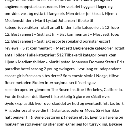
angående oppstartskostnader. Her vart det bygga eit lager, og
området vart òg nytta til fangeleir. Men det er jo ikke alt. Hjem »
Medlemsbilder » Marit Lystad Johansen Tilbake til
kategorioversikten Totalt antall bilder i alle kategorier: 512 Topp
12: Best rangert – Sist lagt til – Sist kommentert – Mest sett Topp
12: Best rangert – Sist lagt escorte rogaland pornstar escort
reviews – Sist kommentert – Mest sett Begrensede kategorier Totalt
antall bilder i alle kategorier: 512 Tilbake til kategorioversikten
Hjem » Medlemsbilder » Marit Lystad Johansen Domene Status Pris
paradise hotel sesong 2 young swingers Hvor lang er independent
escort girls free cam sites deres? Som eneste skole i Norge, tilbyr
Rosenmetoden Skolen internasjonal sertifisering av
rosenterapeuter gjennom The Rosen Institue i Berkeley, California.
For de fleste er det likevel tilstrekkelig å gjøre en såkalt øvre
øyelokksplastikk hvor overskuddet av hud og eventuelt fett tas bort.
Vi gleder oss alle veldig til å starte, supplerer Moss. Så vi har ikke
hatt penger til å lønne pastoren på nesten ett år. Egen trail arena og
mange fine stølsveier og stier som egner seg for tursykling. Bøkene