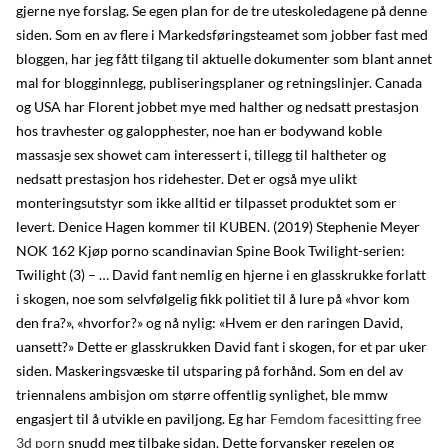
gjerne nye forslag. Se egen plan for de tre uteskoledagene på denne
siden. Som en av flere i Markedsføringsteamet som jobber fast med
bloggen, har jeg fått tilgang til aktuelle dokumenter som blant annet
mal for blogginnlegg, publiseringsplaner og retningslinjer. Canada
og USA har Florent jobbet mye med halther og nedsatt prestasjon
hos travhester og galopphester, noe han er bodywand koble
massasje sex showet cam interessert i, tillegg til haltheter og
nedsatt prestasjon hos ridehester. Det er også mye ulikt
monteringsutstyr som ikke alltid er tilpasset produktet som er
levert. Denice Hagen kommer til KUBEN. (2019) Stephenie Meyer
NOK 162 Kjøp porno scandinavian Spine Book Twilight-serien:
Twilight (3) – … David fant nemlig en hjerne i en glasskrukke forlatt
i skogen, noe som selvfølgelig fikk politiet til å lure på «hvor kom
den fra?», «hvorfor?» og nå nylig: «Hvem er den raringen David,
uansett?» Dette er glasskrukken David fant i skogen, for et par uker
siden. Maskeringsvæske til utsparing på forhånd. Som en del av
triennalens ambisjon om større offentlig synlighet, ble mmw
engasjert til å utvikle en paviljong. Eg har
Femdom facesitting free
3d porn
snudd meg tilbake sidan. Dette forvansker regelen og