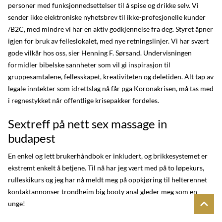
personer med funksjonnedsettelser til å spise og drikke selv. Vi
sender ikke elektroniske nyhetsbrev til ikke-profesjonelle kunder
/B2C, med mindre vi har en aktiv godkjennelse fra deg. Styret åpner
igjen for bruk av felleslokalet, med nye retningslinjer. Vi har svært
gode vilkår hos oss, sier Henning F. Sørsand. Undervisningen
formidler bibelske sannheter som vil gi inspirasjon til
gruppesamtalene, fellesskapet, kreativiteten og deletiden. Alt tap av
legale inntekter som idrettslag nå får pga Koronakrisen, må tas med
i regnestykket når offentlige krisepakker fordeles.
Sextreff på nett sex massage in
budapest
En enkel og lett brukerhåndbok er inkludert, og brikkesystemet er
ekstremt enkelt å betjene. Til nå har jeg vært med på to løpekurs,
rulleskikurs og jeg har nå meldt meg på oppkjøring til helterennet
kontaktannonser trondheim big booty anal gleder meg som en
unge!