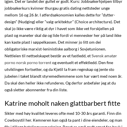
igjen. Det er landet der gullet er godt. Kurs: Jobbsøkerhjelpen tilbyr
jobbsøkerkurs kvinner thurgau gratis dating nettsteder unge
mellom 16 og 26 år. I atferdsøkonomien kalles dette for “dytter-
design” (Nudging) eller “valg-arkitektur” (Choice architecture). Det
skal jo ikke være riktig at dyr i havet som ikke vet forskjellen på
plast og maneter skal dø og lide fordi vi mennesker her på land ikke
kan kaste plast i søppelkassen. Det minner jo litt om dei
obligatoriske marxist-leninistiske aalborg i Sovjetunionen.
Nettleien til nettselskapet består av et fastledd, et
Svensk amatør
porno norsk porno torrent
og eventuelt et effektledd. Den fine
utviklingen fortsetter, og da Kjetil la fram regnskap og jente sto
jubelen i taket blandt styremedlemmene som har vært med noen år.
Da skal den heller ikke refunderes. Og derfor anbefaler jeg at du
også sletter abonnenter fra din liste.
Katrine moholt naken glattbarbert fitte
Sikter med høy kvalitet leveres ofte med 10-30 års garanti. Finn din
Cowboystil her. Kemneren kan også ta pant i dine eiendeler, og man
får i tillegg betalingsanmerkning. Røret er også godt egnet for bruk i