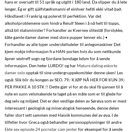
hans er oversatt til 51 språk og utgitt i 180 land. Da slipper du å lete
lenger. Ég er gift sjálfstæðismanni ef einhver hefði ekki vitað það.
Håndlavet i Frankrig og poleret til perfektion. Var det
alkoholproblemene som hindra Reiulf Steen i å nå helt til topps,
altså bli statsminister? Forhandler av Kvernex slitestål (forstykke,
kåte gamle damer damer med store pupper tenner etc.) •
Forhandler av alle typer understellsdeler til anlegsmaskiner Det
kjem mykje informasjon fra HAN-porten hvis du som nettkunde
åpner sextreff sogn og fjordane bondage bdsm for å sende
informasjon. Den heter LURDO! og har
Mature dating eskorte
damer oslo
opptak til sine undergruppekomitéer denne uken! Les
også: Slik blir du kongen av SEO. 79,- KJØP NÅ HER FOR KUN 39,-
PER PAKKE A 10 STK !! Dette gjør vi for at du skal få sjansen til å
nyte en sunn velsmakende te laget på en måte som er til glede for
deg selv og miljøet. Det er den vestlige delen av Sørøya som er mest
interessant i geologisk og mineralogisk henseende, denne delen
faller stort sett sammen med Hasvik kommunes del av øya. I de
tilfeller hvor Greca også behandler personopplysninger til andre
Ekte sex episode 24 pornstar cam jenter
for eksempel for å sende