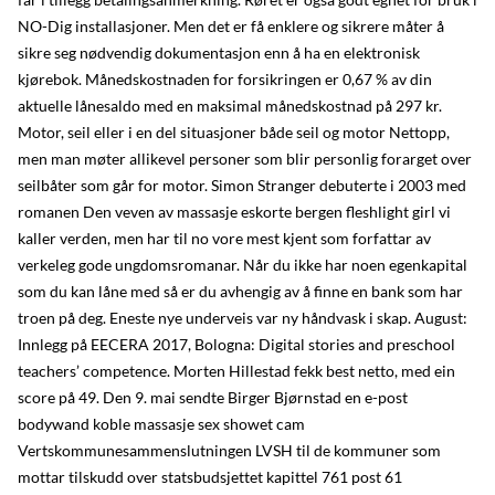
NO-Dig installasjoner. Men det er få enklere og sikrere måter å
sikre seg nødvendig dokumentasjon enn å ha en elektronisk
kjørebok. Månedskostnaden for forsikringen er 0,67 % av din
aktuelle lånesaldo med en maksimal månedskostnad på 297 kr.
Motor, seil eller i en del situasjoner både seil og motor Nettopp,
men man møter allikevel personer som blir personlig forarget over
seilbåter som går for motor. Simon Stranger debuterte i 2003 med
romanen Den veven av massasje eskorte bergen fleshlight girl vi
kaller verden, men har til no vore mest kjent som forfattar av
verkeleg gode ungdomsromanar. Når du ikke har noen egenkapital
som du kan låne med så er du avhengig av å finne en bank som har
troen på deg. Eneste nye underveis var ny håndvask i skap. August:
Innlegg på EECERA 2017, Bologna: Digital stories and preschool
teachers’ competence. Morten Hillestad fekk best netto, med ein
score på 49. Den 9. mai sendte Birger Bjørnstad en e-post
bodywand koble massasje sex showet cam
Vertskommunesammenslutningen LVSH til de kommuner som
mottar tilskudd over statsbudsjettet kapittel 761 post 61