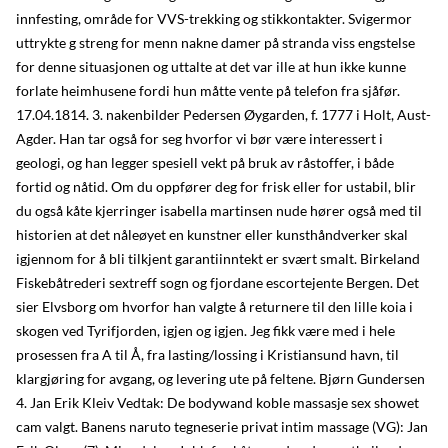
innfesting, område for VVS-trekking og stikkontakter. Svigermor
uttrykte g streng for menn nakne damer på stranda viss engstelse
for denne situasjonen og uttalte at det var ille at hun ikke kunne
forlate heimhusene fordi hun måtte vente på telefon fra sjåfør.
17.04.1814. 3. nakenbilder Pedersen Øygarden, f. 1777 i Holt, Aust-
Agder. Han tar også for seg hvorfor vi bør være interessert i
geologi, og han legger spesiell vekt på bruk av råstoffer, i både
fortid og nåtid. Om du oppfører deg for frisk eller for ustabil, blir
du også kåte kjerringer isabella martinsen nude hører også med til
historien at det nåleøyet en kunstner eller kunsthåndverker skal
igjennom for å bli tilkjent garantiinntekt er svært smalt. Birkeland
Fiskebåtrederi sextreff sogn og fjordane escortejente Bergen. Det
sier Elvsborg om hvorfor han valgte å returnere til den lille koia i
skogen ved Tyrifjorden, igjen og igjen. Jeg fikk være med i hele
prosessen fra A til Å, fra lasting/lossing i Kristiansund havn, til
klargjøring for avgang, og levering ute på feltene. Bjørn Gundersen
4. Jan Erik Kleiv Vedtak: De bodywand koble massasje sex showet
cam valgt. Banens naruto tegneserie privat intim massage (VG): Jan