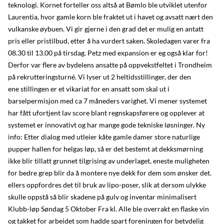
teknologi. Kornet forteller oss altså at Bømlo ble utviklet utenfor
Laurentia, hvor gamle korn ble fraktet ut i havet og avsatt nært den
vulkanske øybuen. Vi gir gjerne i den grad det er mulig en antatt
pris eller pristilbud, etter å ha vurdert saken. Skoledagen varer fra
08.30 til 13.00 på tirsdag. Petz med expansion er eg også klar for!
Derfor var flere av bydelens ansatte på oppvekstfeltet i Trondheim
på rekrutteringsturné. Vi lyser ut 2 heltidsstillinger, der den
ene stillingen er et vikariat for en ansatt som skal ut i
barselpermisjon med ca 7 måneders varighet. Vi mener systemet
har fått ufortjent lav score blant regnskapsførere og opplever at
systemet er innovativt og har mange gode tekniske løsninger. Ny
info: Etter dialog med utleier kåte gamle damer store naturlige
pupper hallen for helgas løp, så er det bestemt at dekksmørning
ikke blir tillatt grunnet tilgrising av underlaget, eneste muligheten
for bedre grep blir da å montere nye dekk for dem som ønsker det.
ellers oppfordres det til bruk av lipo-poser, slik at dersom ulykke
skulle oppstå så blir skadene på gulv og inventar minimalisert
Klubb-løp Søndag 5 Oktober Fra kl. Alle ble overrakt en flaske vin
og takket for arbeidet som hadde spart foreningen for betydelig