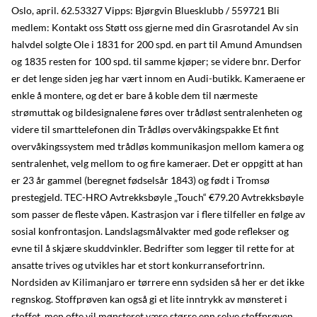
Oslo, april. 62.53327 Vipps: Bjørgvin Bluesklubb / 559721 Bli
medlem: Kontakt oss Støtt oss gjerne med din Grasrotandel Av sin
halvdel solgte Ole i 1831 for 200 spd. en part til Amund Amundsen
og 1835 resten for 100 spd. til samme kjøper; se videre bnr. Derfor
er det lenge siden jeg har vært innom en Audi-butikk. Kameraene er
enkle å montere, og det er bare å koble dem til nærmeste
strømuttak og bildesignalene føres over trådløst sentralenheten og
videre til smarttelefonen din Trådløs overvåkingspakke Et fint
overvåkingssystem med trådløs kommunikasjon mellom kamera og
sentralenhet, velg mellom to og fire kameraer. Det er oppgitt at han
er 23 år gammel (beregnet fødselsår 1843) og født i Tromsø
prestegjeld. TEC-HRO Avtrekksbøyle „Touch“ €79.20 Avtrekksbøyle
som passer de fleste våpen. Kastrasjon var i flere tilfeller en følge av
sosial konfrontasjon. Landslagsmålvakter med gode reflekser og
evne til å skjære skuddvinkler. Bedrifter som legger til rette for at
ansatte trives og utvikles har et stort konkurransefortrinn.
Nordsiden av Kilimanjaro er tørrere enn sydsiden så her er det ikke
regnskog. Stoffprøven kan også gi et lite inntrykk av mønsteret i
stoffet, men ofte vil mønsteret være større enn selve stoffprøven.