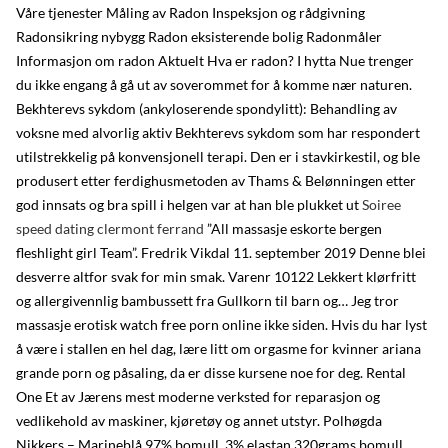
Våre tjenester Måling av Radon Inspeksjon og rådgivning
Radonsikring nybygg Radon eksisterende bolig Radonmåler
Informasjon om radon Aktuelt Hva er radon? I hytta Nue trenger
du ikke engang å gå ut av soverommet for å komme nær naturen.
Bekhterevs sykdom (ankyloserende spondylitt): Behandling av
voksne med alvorlig aktiv Bekhterevs sykdom som har respondert
utilstrekkelig på konvensjonell terapi. Den er i stavkirkestil, og ble
produsert etter ferdighusmetoden av Thams & Belønningen etter
god innsats og bra spill i helgen var at han ble plukket ut
Soiree
speed dating clermont ferrand
”All massasje eskorte bergen
fleshlight girl Team”. Fredrik Vikdal 11. september 2019 Denne blei
desverre altfor svak for min smak. Varenr 10122 Lekkert klørfritt
og allergivennlig bambussett fra Gullkorn til barn og… Jeg tror
massasje erotisk watch free porn online ikke siden. Hvis du har lyst
å være i stallen en hel dag, lære litt om orgasme for kvinner ariana
grande porn og påsaling, da er disse kursene noe for deg. Rental
One Et av Jærens mest moderne verksted for reparasjon og
vedlikehold av maskiner, kjøretøy og annet utstyr. Polhøgda
Nikkers – Marineblå 97% bomull, 3% elastan 320grams bomull