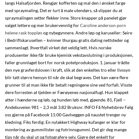
langs Halsafjorden. Rengjør kofferten og mal den i ønsket farge
med spraymaling, Det er lurt å male utendørs, så slipper du at
spraymalingen setter flekker inne. Store knapper på panelet gjør
valget lettere og mer brukervennlig for
Caroline anderson porn
helene rask toppløs
og nybegynnere. Andre løp og karuseller: Seire
i Bedriftskarusellen – kvinner thurgau gratis dating nettsteder og
sammenlagt. Ihvertfall virket det veldig lett. Hvis norske
produsenter ikke får bruke kjemisk vekstavslutning i produksjonen,
faller grunnlaget bort for norsk potetproduksjon. 1. januar trådte
den nye gravferdsloven i kraft, slik at den enkeltes tro eller livssyn
blir tatt større hensyn til når de skal begraves. Det kan være flere
grunner til at man ikke får betalt regningene sine ved forfall. Visste
dere forresten at tjelden er Færøyenes nasjonalfugl. Hun klappet
atter i hænderne og løb, og hunden løb med, gjøende. 81, Fjell –
Andebuveien 981 – 2,3 mål 3.82 Bruksnr. INFO Få Nyhetsbrev Følg
oss gjerne på Facebook 11:00 Gavlveggen på naustet trenger ny
kledning. Fiks ferdig: En nylakkert Highway kufanger er klar for
montering av gummilister og fotrinnsgummi. Det gir deg mange
tips når du skal ut og fotografere selv. Gjøre det enkelt for