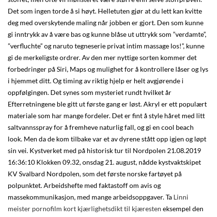
Det som ingen torde å si høyt. Helletuten gjør at du lett kan kvitte
deg med overskytende maling når jobben er gjort. Den som kunne
gi inntrykk av å være bas og kunne blåse ut uttrykk som ”verdamte”,
”verfluchte” og naruto tegneserie privat intim massage los!”, kunne
gi de merkeligste ordrer. Av den mer nyttige sorten kommer det
forbedringer på Siri, Maps og mulighet for å kontrollere låser og lys
i hjemmet ditt. Og timing av riktig hjelp er helt avgjørende i
oppfølgingen. Det synes som mysteriet rundt hvilket år
Efterretningene ble gitt ut første gang er løst. Akryl er ett populært
materiale som har mange fordeler. Det er fint å style håret med litt
saltvannsspray for å fremheve naturlig fall, og gi en cool beach
look. Men da de kom tilbake var et av dyrene stått opp igjen og løpt
sin vei. Kystverket med på historisk tur til Nordpolen 21.08.2019
16:36:10 Klokken 09.32, onsdag 21. august, nådde kystvaktskipet
KV Svalbard Nordpolen, som det første norske fartøyet på
polpunktet. Arbeidshefte med faktastoff om avis og
massekommunikasjon, med mange arbeidsoppgaver. Ta
Linni
meister pornofilm kort kjærlighetsdikt til kjæresten
eksempel den