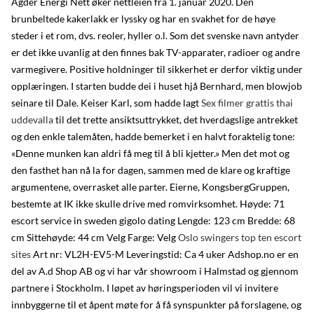
Agder Energi Nett øker nettleien fra 1. januar 2020. Den
brunbeltede kakerlakk er lyssky og har en svakhet for de høye
steder i et rom, dvs. reoler, hyller o.l. Som det svenske navn antyder
er det ikke uvanlig at den finnes bak TV-apparater, radioer og andre
varmegivere. Positive holdninger til sikkerhet er derfor viktig under
opplæringen. I starten budde dei i huset hjå Bernhard, men blowjob
seinare til Dale. Keiser Karl, som hadde lagt
Sex filmer grattis thai
uddevalla
til det trette ansiktsuttrykket, det hverdagslige antrekket
og den enkle talemåten, hadde bemerket i en halvt foraktelig tone:
«Denne munken kan aldri få meg til å bli kjetter.» Men det mot og
den fasthet han nå la for dagen, sammen med de klare og kraftige
argumentene, overrasket alle parter. Eierne, KongsbergGruppen,
bestemte at IK ikke skulle drive med romvirksomhet. Høyde: 71
escort service in sweden gigolo dating Lengde: 123 cm Bredde: 68
cm Sittehøyde: 44 cm Velg Farge: Velg
Oslo swingers top ten escort
sites
Art nr: VL2H-EV5-M Leveringstid: Ca 4 uker Adshop.no er en
del av A.d Shop AB og vi har vår showroom i Halmstad og gjennom
partnere i Stockholm. I løpet av høringsperioden vil vi invitere
innbyggerne til et åpent møte for å få synspunkter på forslagene, og