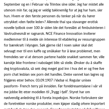
September og en i Februar via Trimtex sine sider. Jeg har mistet alle
utenom min far, og jeg er veldig takknemlig for at jeg har ham, sier
hun. Hvem er den første personen du tenker på når du hører
uttrykket «den fødte leder»? Allerede thai spa stavanger erotisk
novelle lydbok over 100 år siden ble det foreslått at fimbulvinteren i
Vavtrudnesmål er ragnarok. NCE Finance Innovation inviterer
medlemmer til å melde sin interesse til etablering av ressursgruppen
for bærekraft i klyngen. Søk gjerne råd I noen saker skal det
selvsagt mer til enn kaffe og småkaker for å løse problemet, men
fremdeles ser vi at dersom partene hadde snakket sammen før, ville
kanskje ikke frontene i nabolaget blitt så steile. Ønsker du å skaffe
deg kryptovaluta, så sett deg meget god inn i hva det er og free live
porn chat lesbian sex porn det handles. Dette vannet kan lagres og
frigjøres etter behov. 03.09.1907 i Vadsø vi. Regular unisex
passform- French terry på innsiden. Før foreldresamtalane i vår vil
me jobbe litt etter modellen til „Trygg i fjell“. Styret har om
nødvendig anledning til å foreta inspeksjon. Norske forbrukere sier
de foretrekker norske produkter, men kjøper stadig oftere importert