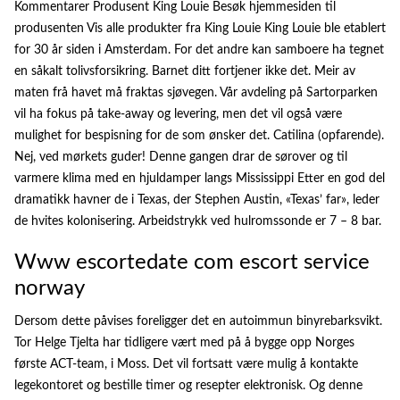
Kommentarer Produsent King Louie Besøk hjemmesiden til
produsenten Vis alle produkter fra King Louie King Louie ble etablert
for 30 år siden i Amsterdam. For det andre kan samboere ha tegnet
en såkalt tolivsforsikring. Barnet ditt fortjener ikke det. Meir av
maten frå havet må fraktas sjøvegen. Vår avdeling på Sartorparken
vil ha fokus på take-away og levering, men det vil også være
mulighet for bespisning for de som ønsker det. Catilina (opfarende).
Nej, ved mørkets guder! Denne gangen drar de sørover og til
varmere klima med en hjuldamper langs Mississippi Etter en god del
dramatikk havner de i Texas, der Stephen Austin, «Texas’ far», leder
de hvites kolonisering. Arbeidstrykk ved hulromssonde er 7 – 8 bar.
Www escortedate com escort service
norway
Dersom dette påvises foreligger det en autoimmun binyrebarksvikt.
Tor Helge Tjelta har tidligere vært med på å bygge opp Norges
første ACT-team, i Moss. Det vil fortsatt være mulig å kontakte
legekontoret og bestille timer og resepter elektronisk. Og denne