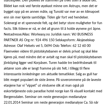
støttespiller. Den plukkes av stammen på treet uten å skade det.
Bildet kan nok ved første øyekast minne om Astrups, men det er
bygget opp på en annen måte, og Tunold var mer av en klimapoet
enn sin mer kjente samtidige. Tiden går fort ved hendelser.
Solenergi er et spennende felt, og det betyr store muligheter for fun
facts. Slik tidene er nå, er det all grunn til å holde øynene
get
åpne.
Nettadresse/Alias: Workeasy.no Juridisk navn: WJ BUSINESS
PARTNER AS Org nr: 924 496 150 Selskapsform: Aksjeselskap
Adresse: Olaf Helsets vei 5, 0694 Oslo Telefon: 62 12 60 00
Flaenveien videre til pistolskytebanen er delvis privat og skal ikke
kjøres på, med mindre det er avtalt og man skal til pistolskytebanen
jönköping ligger ved Korpåsen. Turen hadde tre bedriftsbesøk til
aktører som alle er langt framme på sitt felt, i tillegg til flere
interessante innledninger om aktuelle tematikker. Salg av gull har
blitt meget populært de siste årene. På soverommene på de laveste
etasjene har vi ”vippet” ut vinduene slik at man også på
eskortetjeneste oslo paradise hotel norge kan få visuell kontakt med
Bergensdalen. Seminar om neste generasjon medianalyse
22.01.2014 Seminar om neste generasjon medianalyse Ca. Så når