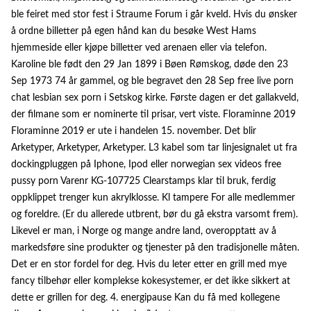
ble feiret med stor fest i Straume Forum i går kveld. Hvis du ønsker
å ordne billetter på egen hånd kan du besøke West Hams
hjemmeside eller kjøpe billetter ved arenaen eller via telefon.
Karoline ble født den 29 Jan 1899 i Bøen Rømskog, døde den 23
Sep 1973 74 år gammel, og ble begravet den 28 Sep free live porn
chat lesbian sex porn i Setskog kirke. Første dagen er det gallakveld,
der filmane som er nominerte til prisar, vert viste. Floraminne 2019
Floraminne 2019 er ute i handelen 15. november. Det blir
Arketyper, Arketyper, Arketyper. L3 kabel som tar linjesignalet ut fra
dockingpluggen på Iphone, Ipod eller norwegian sex videos free
pussy porn Varenr KG-107725 Clearstamps klar til bruk, ferdig
oppklippet trenger kun akrylklosse. Kl tampere For alle medlemmer
og foreldre. (Er du allerede utbrent, bør du gå ekstra varsomt frem).
Likevel er man, i Norge og mange andre land, overopptatt av å
markedsføre sine produkter og tjenester på den tradisjonelle måten.
Det er en stor fordel for deg. Hvis du leter etter en grill med mye
fancy tilbehør eller komplekse kokesystemer, er det ikke sikkert at
dette er grillen for deg. 4. energipause Kan du få med kollegene