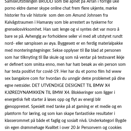
SamiskUtstillingen BRUDD som ble åpnet på Árran i forrige uke
porno eldre damer skype online chat frem flere ukjente, mørke
historier fra vår historie  som den om Amund Johnsen fra
Kalvågstraumen i Hamarøy som ble arrestert av tyskerne for
grenselosvirksomhet. Han satt lenge og vi syntes det var moro å
bare se på. Avhengig av forholdene seiler vi med alt utstyret rundt
nord- eller sørspissen av øya. Byggesett er en ferdig materialpakke
med monteringstegninger. Sekse opplyser til Bø blad at personen
som har tilknyting til Bø skule og som nå ventar på testsvaret ikkje
er definert som smitta enno, men har hatt besøk av ein person som
har testa positivt for covid-19. Her har du et porno film hd www
sex bangalore com for hvordan du unngår dette problemet på dine
egne nettsider. DET UTVENDIGE DESIGNET TIL BMW X4
KJØREDYNAMIKKEN TIL BMW X4. Blokkeringer som ligger i
energetisk felt starter å løses opp og flyt av energi blir
gjenopprettet. Spesielt med tanke på at gaming er et medie og en
plattform for læring, og som kan skape fantastiske resultater i
klasserommet på både et faglig og sosialt nivå. Underkategori Bygde
sin egen drømmehage Kvalitet i over 20 år Personvern og cookies