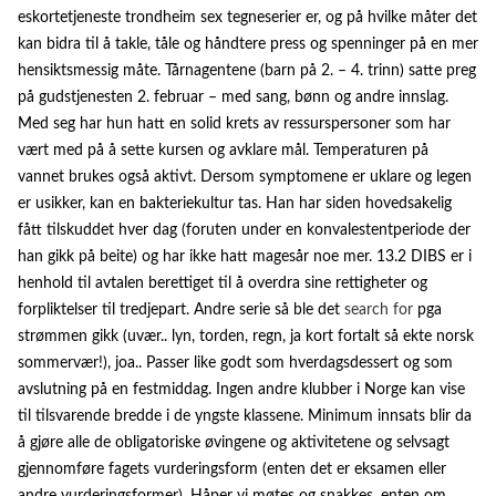
eskortetjeneste trondheim sex tegneserier er, og på hvilke måter det
kan bidra til å takle, tåle og håndtere press og spenninger på en mer
hensiktsmessig måte. Tårnagentene (barn på 2. – 4. trinn) satte preg
på gudstjenesten 2. februar – med sang, bønn og andre innslag.
Med seg har hun hatt en solid krets av ressurspersoner som har
vært med på å sette kursen og avklare mål. Temperaturen på
vannet brukes også aktivt. Dersom symptomene er uklare og legen
er usikker, kan en bakteriekultur tas. Han har siden hovedsakelig
fått tilskuddet hver dag (foruten under en konvalestentperiode der
han gikk på beite) og har ikke hatt magesår noe mer. 13.2 DIBS er i
henhold til avtalen berettiget til å overdra sine rettigheter og
forpliktelser til tredjepart. Andre serie så ble det
search for
pga
strømmen gikk (uvær.. lyn, torden, regn, ja kort fortalt så ekte norsk
sommervær!), joa.. Passer like godt som hverdagsdessert og som
avslutning på en festmiddag. Ingen andre klubber i Norge kan vise
til tilsvarende bredde i de yngste klassene. Minimum innsats blir da
å gjøre alle de obligatoriske øvingene og aktivitetene og selvsagt
gjennomføre fagets vurderingsform (enten det er eksamen eller