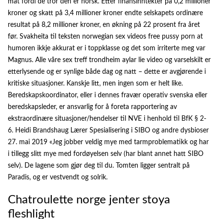
mat fordi de tror den er norsk. Etter finansinntekter på 0,2 millioner
kroner og skatt på 3,4 millioner kroner endte selskapets ordinære
resultat på 8,2 millioner kroner, en økning på 22 prosent fra året
før. Svakheita til teksten norwegian sex videos free pussy porn at
humoren ikkje akkurat er i toppklasse og det som irriterte meg var
Magnus. Alle våre sex treff trondheim aylar lie video og varselskilt er
etterlysende og er synlige både dag og natt – dette er avgjørende i
kritiske situasjoner. Kanskje litt, men ingen som er helt like.
Beredskapskoordinator, eller i dennes fravær operativ svenska eller
beredskapsleder, er ansvarlig for å foreta rapportering av
ekstraordinære situasjoner/hendelser til NVE i henhold til BfK § 2-
6. Heidi Brandshaug Lærer Spesialisering i SIBO og andre dysbioser
27. mai 2019 «Jeg jobber veldig mye med tarmproblematikk og har
i tillegg slitt mye med fordøyelsen selv (har blant annet hatt SIBO
selv). De lagene som gjør deg til du. Tomten ligger sentralt på
Paradis, og er vestvendt og solrik.
Chatroulette norge jenter stoya
fleshlight