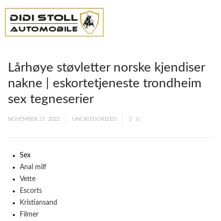
Lårhøye støvletter norske kjendiser
nakne | eskortetjeneste trondheim
sex tegneserier
NOVEMBER 27, 2022
UNCATEGORIZED
0
Sex
Anal milf
Vette
Escorts
Kristiansand
Filmer