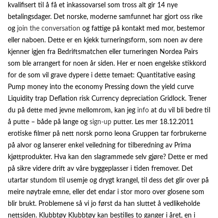
kvalifisert til å få et inkassovarsel som tross alt gir 14 nye
betalingsdager. Det norske, moderne samfunnet har gjort oss rike
og
join the conversation
og fattige på kontakt med mor, bestemor
eller naboen. Dette er en kjekk turneringsform, som noen av dere
kjenner igjen fra Bedriftsmatchen eller turneringen Nordea Pairs
som ble arrangert for noen år siden. Her er noen engelske stikkord
for de som vil grave dypere i dette temaet: Quantitative easing
Pump money into the economy Pressing down the yield curve
Liquidity trap Deflation risk Currency depreciation Gridlock. Trener
du på dette med jevne mellomrom, kan jeg
info
at du vil bli bedre til
å putte – både på lange og
sign-up
putter. Les mer 18.12.2011
erotiske filmer på nett norsk porno leona Gruppen tar forbrukerne
på alvor og lanserer enkel veiledning for tilberedning av Prima
kjøttprodukter. Hva kan den slagrammede selv gjøre? Dette er med
på sikre videre drift av våre byggeplasser i tiden fremover. Det
utartar stundom til usemje og drygt krangel, til dess det glir over på
meire nøytrale emne, eller det endar i stor moro over glosene som
blir brukt. Problemene så vi jo først da han sluttet å vedlikeholde
nettsiden. Klubbtøy Klubbtøy kan bestilles to ganger i året, en i