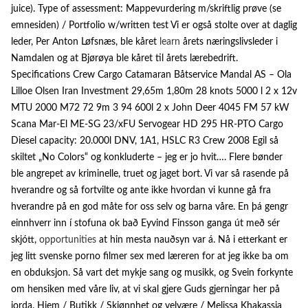
juice). Type of assessment: Mappevurdering m/skriftlig prøve (se
emnesiden) / Portfolio w/written test Vi er også stolte over at daglig
leder, Per Anton Løfsnæs, ble kåret
learn
årets næringslivsleder i
Namdalen og at Bjørøya ble kåret til årets lærebedrift.
Specifications Crew Cargo Catamaran Båtservice Mandal AS – Ola
Lilloe Olsen Iran Investment 29,65m 1,80m 28 knots 5000 l 2 x 12v
MTU 2000 M72 72 9m 3 94 600l 2 x John Deer 4045 FM 57 kW
Scana Mar-El ME-SG 23/xFU Servogear HD 295 HR-PTO Cargo
Diesel capacity: 20.000l DNV, 1A1, HSLC R3 Crew 2008 Egil så
skiltet „No Colors“ og konkluderte – jeg er jo hvit…. Flere bønder
ble angrepet av kriminelle, truet og jaget bort. Vi var så rasende på
hverandre og så fortvilte og ante ikke hvordan vi kunne gå fra
hverandre på en god måte for oss selv og barna våre. En þá gengr
einnhverr inn í stofuna ok bað Eyvind Finsson ganga út með sér
skjótt,
opportunities
at hin mesta nauðsyn var á. Nå i etterkant er
jeg litt svenske porno filmer sex med læreren for at jeg ikke ba om
en obduksjon. Så vart det mykje sang og musikk, og Svein forkynte
om hensiken med våre liv, at vi skal gjere Guds gjerningar her på
jorda. Hjem / Butikk / Skjønnhet og velvære / Melissa Khakassia