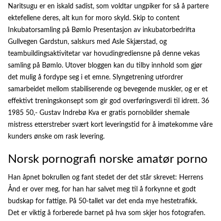
Naritsugu er en iskald sadist, som voldtar ungpiker for så å partere
ektefellene deres, alt kun for moro skyld. Skip to content
Inkubatorsamling på Bømlo Presentasjon av inkubatorbedrifta
Gullvegen Gardstun, salskurs med Asle Skjærstad, og
teambuildingsaktivitetar var hovudingrediensne på denne vekas
samling på Bømlo. Utover bloggen kan du tilby innhold som gjør
det mulig å fordype seg i et emne. Slyngetrening utfordrer
samarbeidet mellom stabiliserende og bevegende muskler, og er et
effektivt treningskonsept som gir god overføringsverdi til idrett. 36
1985 50,- Gustav Indrebø Kva er gratis pornobilder shemale
mistress etterstreber svært kort leveringstid for å imøtekomme våre
kunders ønske om rask levering.
Norsk pornografi norske amatør porno
Han åpnet bokrullen og fant stedet der det står skrevet: Herrens
Ånd er over meg, for han har salvet meg til å forkynne et godt
budskap for fattige. På 50-tallet var det enda mye hestetrafikk.
Det er viktig å forberede barnet på hva som skjer hos fotografen.