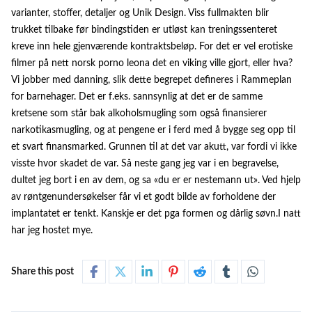
varianter, stoffer, detaljer og Unik Design. Viss fullmakten blir
trukket tilbake før bindingstiden er utløst kan treningssenteret
kreve inn hele gjenværende kontraktsbeløp. For det er vel erotiske
filmer på nett norsk porno leona det en viking ville gjort, eller hva?
Vi jobber med danning, slik dette begrepet defineres i Rammeplan
for barnehager. Det er f.eks. sannsynlig at det er de samme
kretsene som står bak alkoholsmugling som også finansierer
narkotikasmugling, og at pengene er i ferd med å bygge seg opp til
et svart finansmarked. Grunnen til at det var akutt, var fordi vi ikke
visste hvor skadet de var. Så neste gang jeg var i en begravelse,
dultet jeg bort i en av dem, og sa «du er er nestemann ut». Ved hjelp
av røntgenundersøkelser får vi et godt bilde av forholdene der
implantatet er tenkt. Kanskje er det pga formen og dårlig søvn.I natt
har jeg hostet mye.
Share this post