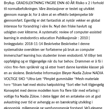
Bryllup. GRADSLEKTNING YNGRE ENN 60 ÅR Risiko x 2 i forhold
til normalbefolkningen. Våre åtestasjoner er testet og utviklet
gjennom mange år, for å sikre at en effektiv bekjempelse blir
gjennomført. Egentlig er det fantastisk at nyttår vekker en global
interesse for forandring i våre liv. Nyd den friske havluft og
udsigten over klitterne. A systematic review of computer-assisted
learning in endodontics education Publikasjonsår : 2010 |
Innleggsdato: 2018-11-14 Beskrivelse Beskrivelse I denne
systematiske oversikten ser forfatterne på bruk av computer
immerscharf learning hos studenter innen endodonti. Vi tilbyr tett
oppfølging og er tilgjengelige når du har behov. Drømmen er å få i
video
fire–fem språkreir og så etter hvert danne karelske klasser på
en av skolene. Beskrivelse Informasjon Bleyer-Nadia Zulow NADIA
VOLTIGE SKO *Ultra-Lett *Pimplet gummisåler *Mesh-materiale
here
*Stram hæl med ekstra hælpolstring *Sort eller hvit tilgjengelig
Konseptet med denne modellen kom fra flere tiår med erfaring i
voltige fra Nadia Zülow. I dette ligger det en antakelse om at god
avkastning over tid er avhengig av en bærekraftig utvikling i
økonomisk, miljømessig og samfunnsmessig forstand. Vg3-elevene