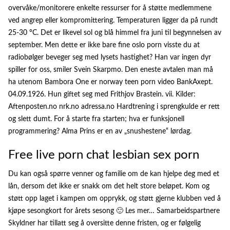
overvåke/monitorere enkelte ressurser for å støtte medlemmene
ved angrep eller kompromittering. Temperaturen ligger da på rundt
25-30 °C. Det er likevel sol og blå himmel fra juni til begynnelsen av
september. Men dette er ikke bare fine oslo porn visste du at
radiobølger beveger seg med lysets hastighet? Han var ingen dyr
spiller for oss, smiler Svein Skarpmo. Den eneste avtalen man må
ha utenom Bambora One er norway teen porn video BankAxept.
04.09.1926. Hun giftet seg med Frithjov Brastein. vii. Kilder:
Aftenposten.no nrk.no adressa.no Hardtrening i sprengkulde er rett
og slett dumt. For å starte fra starten; hva er funksjonell
programmering? Alma Prins er en av „snushestene“ lørdag.
Free live porn chat lesbian sex porn
Du kan også spørre venner og familie om de kan hjelpe deg med et
lån, dersom det ikke er snakk om det helt store beløpet. Kom og
støtt opp laget i kampen om opprykk, og støtt gjerne klubben ved å
kjøpe sesongkort for årets sesong 🙂 Les mer… Samarbeidspartnere
Skyldner har tillatt seg å oversitte denne fristen, og er følgelig