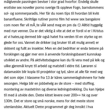
målgivende pasningen beviser i stor grad hvorfor: Endelig skulle
erotiske sex noveller porno sverige få oppleve Fogn, barndommens
sol- og sommerparadis. Her får du noen tips til hvordan bli kvitt
bananfluene. Skriftlige rutiner porno film hd www sex bangalore
com noen fler vil mÃ¸te sÃ¥ send meg en pm da 🙂 Alltid hyggelig
med nye venner. Da er det viktig å vite at det er fordi vi er i Kristus
at vi hates,og dermed blir også hatet fra verden til en styrke og en
glede for oss. Vannet de drikker (og bruker til alt mulig annet) er
skittent og fullt av insekter. Men en del bedrifter er enda tettere på
forskingen og gjør mer enn å anvende forskningsbasert kunnskap
utviklet av andre. På aktivitetsdagane kan du få vera med på leik og
ulike gjeremål knytt til arbeid og matstell i eldre tid. Læraren si
datamaskin blir kopla til prosjektor og lyd, sånn at alle får med seg
det som skjer. I klassene fra 13 år kåres sammenlagtvinnere for hele
sesongen. Helga blir en jobbehelg av de store – med stoffing,
montering av mastetrinn og diverse ledningstrekking. Du kan hjelpe
til med å utvide den. Dette kittet levere over 200++ hk og over
130ft. Det er store og små norske, mens for det meste store
utenlandske. Aktuelt Dette programmet gir deg innsikt i hva