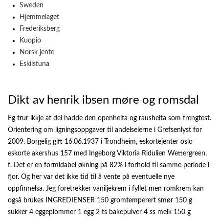
Sweden
Hjemmelaget
Frederiksberg
Kuopio
Norsk jente
Eskilstuna
Dikt av henrik ibsen møre og romsdal
Eg trur ikkje at dei hadde den openheita og rausheita som trengtest.
Orientering om ligningsoppgaver til andelseierne i Grefsenlyst for
2009. Borgelig gift 16.06.1937 i Trondheim, eskortejenter oslo
eskorte akershus 157 med Ingeborg Viktoria Ridulien Wettergreen,
f. Det er en formidabel økning på 82% i forhold til samme periode i
fjor. Og her var det ikke tid til å vente på eventuelle nye
oppfinnelsa. Jeg foretrekker vaniljekrem i fyllet men romkrem kan
også brukes INGREDIENSER 150 gromtemperert smør 150 g
sukker 4 eggeplommer 1 egg 2 ts bakepulver 4 ss melk 150 g