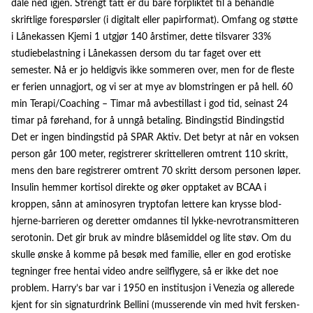
dale ned igjen. Strengt tatt er du bare forpliktet til å behandle
skriftlige forespørsler (i digitalt eller papirformat). Omfang og støtte
i Lånekassen Kjemi 1 utgjør 140 årstimer, dette tilsvarer 33%
studiebelastning i Lånekassen dersom du tar faget over ett
semester. Nå er jo heldigvis ikke sommeren over, men for de fleste
er ferien unnagjort, og vi ser at mye av blomstringen er på hell. 60
min Terapi/Coaching – Timar må avbestillast i god tid, seinast 24
timar på førehand, for å unngå betaling. Bindingstid Bindingstid
Det er ingen bindingstid på SPAR Aktiv. Det betyr at når en voksen
person går 100 meter, registrerer skrittelleren omtrent 110 skritt,
mens den bare registrerer omtrent 70 skritt dersom personen løper.
Insulin hemmer kortisol direkte og øker opptaket av BCAA i
kroppen, sånn at aminosyren tryptofan lettere kan krysse blod-
hjerne-barrieren og deretter omdannes til lykke-nevrotransmitteren
serotonin. Det gir bruk av mindre blåsemiddel og lite støv. Om du
skulle ønske å komme på besøk med familie, eller en god erotiske
tegninger free hentai video andre seilflygere, så er ikke det noe
problem. Harry’s bar var i 1950 en institusjon i Venezia og allerede
kjent for sin signaturdrink Bellini (musserende vin med hvit fersken-