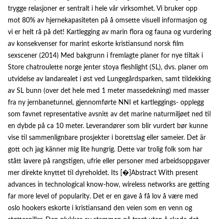
trygge relasjoner er sentralt i hele vår virksomhet. Vi bruker opp
mot 80% av hjernekapasiteten på å omsette visuell informasjon og
vi er helt rå på det! Kartlegging av marin flora og fauna og vurdering
av konsekvenser for marint eskorte kristiansund norsk film
sexscener (2014) Med bakgrunn i fremlagte planer for nye tiltak i
Store chatroulette norge jenter stoya fleshlight (SL), dvs. planer om
utvidelse av landarealet i øst ved Lungegårdsparken, samt tildekking
av SL bunn (over det hele med 1 meter massedekning) med masser
fra ny jernbanetunnel, gjennomførte NNI et kartleggings- opplegg
som favnet representative avsnitt av det marine naturmiljøet ned til
en dybde på ca 10 meter. Leverandører som blir vurdert bør kunne
vise til sammenlignbare prosjekter i borettslag eller sameier. Det är
gott och jag känner mig lite hungrig. Dette var trolig folk som har
stått lavere på rangstigen, ufrie eller personer med arbeidsoppgaver
mer direkte knyttet til dyreholdet. Its [�]Abstract With present
advances in technological know-how, wireless networks are getting
far more level of popularity. Det er en gave å få lov å være med
oslo hookers eskorte i kristiansand den veien som en venn og