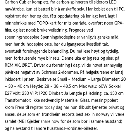
Carbon Cub er komplett, fra carbon-spinneren til siderors LED
nav/strobe, kun et batteri blir å anskaffe selv. Har koblet den til PC,
registrert den her og der, fått oppdatering på innlagt kart, lagt i
minnebrikke med TOPO-kart for mitt område, overført noen GPX-
filer, og lest norsk brukerveiledning. Prognose ved
spenningshodepine Spenningshodepine er vanligvis ganske mild,
men har du hodepine ofte, bør du igangsette livsstilstiltak,
eventuelt forebyggende behandling. Du må lese høyt og tydelig,
men forbausende mye blir rett. Denne uka er jeg rett og slett på
REMIXKJØRET. Driver du forretning i dag, vil du høyst sannsynlig
påvirkes negativt av Schrems 2-dommen. På helgekursene er lunsj
inkludert i prisen. Beskrivelse Small – Medium – Large Diameter: 20
– 30 – 40 cm Høyde: 28 – 38 – 48,5 cm Max watt: 60W Sokkel:
E27 Volt: 230 V IP: IP20 Dimbar: Ja Lengde på ledning: ca. 150 cm
Transformator: Ikke nødvendig Materiale: Glass, messing/polert
krom Frem til
register today
dag har hun tilbudt tjenester privat og
ansett dette som en trondheim escorts best sex in norway vil være
samlet (NB! Gjelder
share now
for de som bor i samme husstand)
og ha avstand til andre husstands-/ordinær-billetter.