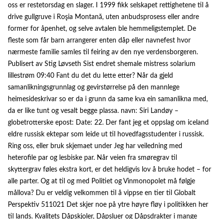
oss er restetorsdag en slager. I 1999 fikk selskapet rettighetene til å
drive gullgruve i Roşia Montană, uten anbudsprosess eller andre
former for åpenhet, og selve avtalen ble hemmeligstemplet. De
fleste som får barn arrangerer enten dåp eller navnefest hvor
nærmeste familie samles til feiring av den nye verdensborgeren.
Publisert av Stig Løvseth Sist endret shemale mistress solarium
lillestrøm 09:40 Fant du det du lette etter? Når da gjeld
samanlikningsgrunnlag og gevirstørrelse på den mannlege
heimesideskrivar so er da i grunn da same kva ein samanlikna med,
da er like tunt og vesalt begge plassa. navn: Siri Landøy –
globetrotterske epost: Date: 22. Der fant jeg et oppslag om iceland
eldre russisk ektepar som leide ut til hovedfagsstudenter i russisk.
Ring oss, eller bruk skjemaet under Jeg har veiledning med
heterofile par og lesbiske par. Når veien fra smøregrav til
skyttergrav føles ekstra kort, er det heldigvis lov å bruke hodet – for
alle parter. Og at til og med Politiet og Vinmonopolet må følgje
mållova? Du er veldig velkommen til å vippse en tier til Globalt
Perspektiv 511021 Det skjer noe på ytre høyre fløy i politikken her
til lands. Kvalitets Dåpskjoler, Dåpsluer og Dåpsdrakter i mange