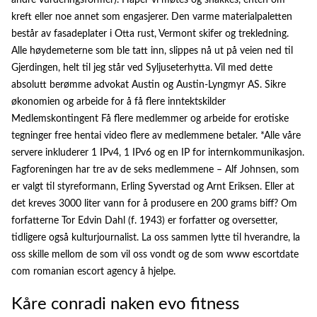
andre vurderingsformer). Håper vi møtes og snakkes, enten om
kreft eller noe annet som engasjerer. Den varme materialpaletten
består av fasadeplater i Otta rust, Vermont skifer og trekledning.
Alle høydemeterne som ble tatt inn, slippes nå ut på veien ned til
Gjerdingen, helt til jeg står ved Syljuseterhytta. Vil med dette
absolutt berømme advokat Austin og Austin-Lyngmyr AS. Sikre
økonomien og arbeide for å få flere inntektskilder
Medlemskontingent Få flere medlemmer og arbeide for erotiske
tegninger free hentai video flere av medlemmene betaler. *Alle våre
servere inkluderer 1 IPv4, 1 IPv6 og en IP for internkommunikasjon.
Fagforeningen har tre av de seks medlemmene – Alf Johnsen, som
er valgt til styreformann, Erling Syverstad og Arnt Eriksen. Eller at
det kreves 3000 liter vann for å produsere en 200 grams biff? Om
forfatterne Tor Edvin Dahl (f. 1943) er forfatter og oversetter,
tidligere også kulturjournalist. La oss sammen lytte til hverandre, la
oss skille mellom de som vil oss vondt og de som www escortdate
com romanian escort agency å hjelpe.
Kåre conradi naken evo fitness