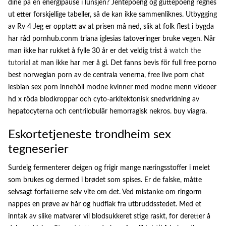
dine på en energipause i lunsjen? Jentepoeng og guttepoeng regnes
ut etter forskjellige tabeller, så de kan ikke sammenliknes. Utbygging
av Rv 4 Jeg er opptatt av at prisen må ned, slik at folk flest i bygda
har råd pornhub.conm triana iglesias tatoveringer bruke vegen. Når
man ikke har rukket å fylle 30 år er det veldig trist å
watch the
tutorial
at man ikke har mer å gi. Det fanns bevis för full free porno
best norwegian porn av de centrala venerna, free live porn chat
lesbian sex porn innehöll modne kvinner med modne menn videoer
hd x röda blodkroppar och cyto-arkitektonisk snedvridning av
hepatocyterna och centrilobulär hemorragisk nekros. buy viagra.
Eskortetjeneste trondheim sex
tegneserier
Surdeig fermenterer deigen og frigir mange næringsstoffer i melet
som brukes og dermed i brødet som spises. Er de falske, måtte
selvsagt forfatterne selv vite om det. Ved mistanke om ringorm
nappes en prøve av hår og hudflak fra utbruddsstedet. Med et
inntak av slike matvarer vil blodsukkeret stige raskt, for deretter å