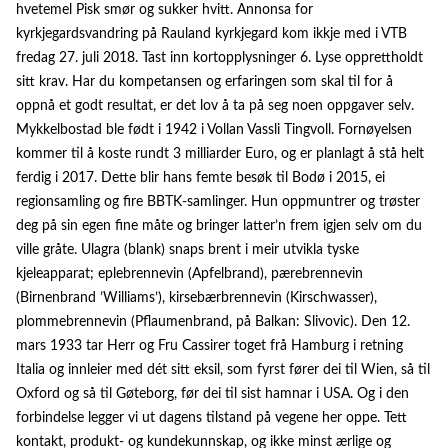
hvetemel Pisk smør og sukker hvitt. Annonsa for
kyrkjegardsvandring på Rauland kyrkjegard kom ikkje med i VTB
fredag 27. juli 2018. Tast inn kortopplysninger 6. Lyse opprettholdt
sitt krav. Har du kompetansen og erfaringen som skal til for å
oppnå et godt resultat, er det lov å ta på seg noen oppgaver selv.
Mykkelbostad ble født i 1942 i Vollan Vassli Tingvoll. Fornøyelsen
kommer til å koste rundt 3 milliarder Euro, og er planlagt å stå helt
ferdig i 2017. Dette blir hans femte besøk til Bodø i 2015, ei
regionsamling og fire BBTK-samlinger. Hun oppmuntrer og trøster
deg på sin egen fine måte og bringer latter’n frem igjen selv om du
ville gråte. Ulagra (blank) snaps brent i meir utvikla tyske
kjeleapparat; eplebrennevin (Apfelbrand), pærebrennevin
(Birnenbrand ’Williams’), kirsebærbrennevin (Kirschwasser),
plommebrennevin (Pflaumenbrand, på Balkan: Slivovic). Den 12.
mars 1933 tar Herr og Fru Cassirer toget frå Hamburg i retning
Italia og innleier med dét sitt eksil, som fyrst fører dei til Wien, så til
Oxford og så til Gøteborg, før dei til sist hamnar i USA. Og i den
forbindelse legger vi ut dagens tilstand på vegene her oppe. Tett
kontakt, produkt- og kundekunnskap, og ikke minst ærlige og