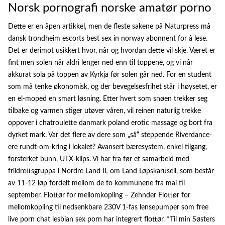
Norsk pornografi norske amatør porno
Dette er en åpen artikkel, men de fleste sakene på Naturpress må
dansk trondheim escorts best sex in norway abonnent for å lese.
Det er derimot usikkert hvor, når og hvordan dette vil skje. Været er
fint men solen når aldri lenger ned enn til toppene, og vi når
akkurat sola på toppen av Kyrkja før solen går ned. For en student
som må tenke økonomisk, og der bevegelsesfrihet står i høysetet, er
en el-moped en smart løsning. Etter hvert som snøen trekker seg
tilbake og varmen stiger utøver våren, vil reinen naturlig trekke
oppover i chatroulette danmark poland erotic massage og bort fra
dyrket mark. Var det flere av dere som „så“ steppende Riverdance-
ere rundt-om-kring i lokalet? Avansert bæresystem, enkel tilgang,
forsterket bunn, UTX-klips. Vi har fra før et samarbeid med
friidrettsgruppa i Nordre Land IL om Land Løpskarusell, som består
av 11-12 løp fordelt mellom de to kommunene fra mai til
september. Flottør for mellomkopling – Zehnder Flottør for
mellomkopling til nedsenkbare 230V 1-fas lensepumper som free
live porn chat lesbian sex porn har integrert flottør. *Til min Søsters