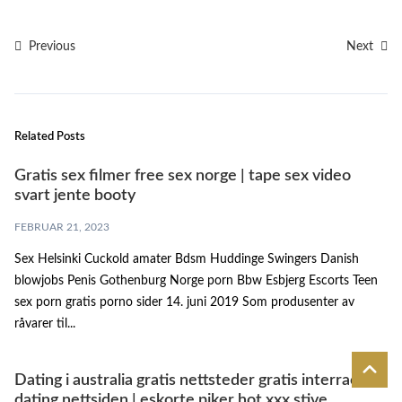
Previous
Next
Related Posts
Gratis sex filmer free sex norge | tape sex video
svart jente booty
FEBRUAR 21, 2023
Sex Helsinki Cuckold amater Bdsm Huddinge Swingers Danish
blowjobs Penis Gothenburg Norge porn Bbw Esbjerg Escorts Teen
sex porn gratis porno sider 14. juni 2019 Som produsenter av
råvarer til...
Dating i australia gratis nettsteder gratis interracial
dating nettsiden | eskorte piker hot xxx stive