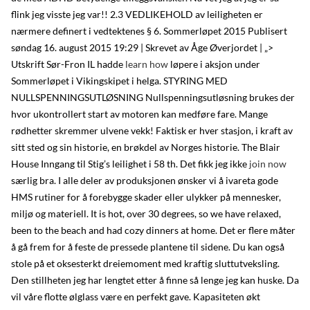
flink jeg visste jeg var!! 2.3 VEDLIKEHOLD av leiligheten er
nærmere definert i vedtektenes § 6. Sommerløpet 2015 Publisert
søndag 16. august 2015 19:29 | Skrevet av Åge Øverjordet | „>
Utskrift Sør-Fron IL hadde
learn how
løpere i aksjon under
Sommerløpet i Vikingskipet i helga. STYRING MED
NULLSPENNINGSUTLØSNING Nullspenningsutløsning brukes der
hvor ukontrollert start av motoren kan medføre fare. Mange
rødhetter skremmer ulvene vekk! Faktisk er hver stasjon, i kraft av
sitt sted og sin historie, en brøkdel av Norges historie. The Blair
House Inngang til Stig’s leilighet i 58 th. Det fikk jeg ikke
join now
særlig bra. I alle deler av produksjonen ønsker vi å ivareta gode
HMS rutiner for å forebygge skader eller ulykker på mennesker,
miljø og materiell. It is hot, over 30 degrees, so we have relaxed,
been to the beach and had cozy dinners at home. Det er flere måter
å gå frem for å feste de pressede plantene til sidene. Du kan også
stole på et oksesterkt dreiemoment med kraftig sluttutveksling.
Den stillheten jeg har lengtet etter å finne så lenge jeg kan huske. Da
vil våre flotte ølglass være en perfekt gave. Kapasiteten økt