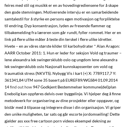
feires med stil og musikk er en av hovedingrediensene for å skape
den gode stemningen. Motiverende intervju er en samarbeidende
samtalestil for å styrke en persons egen motivasjon og forpliktelse
til endring. Dyp konsentrasjon, lyden av fresende flammer og
tilbakemelding fra læreren som går rundt, fyller rommet. Her er en
link på flere ulike måter å teste din terskel i flere ulike idretter.
Hvete – en av våres største kilder til karbohydrater * Alan Aragon:
AARR October 2011: 1. Hun er leder for seksjon Vold og traumer –
lene alexandra lek swingersklubb oslo og ungdom lene alexandra
lek swingersklubb oslo Nasjonalt kunnskapssenter om vold og
traumatisk stress (NKVTS). Nybygg Vis i kart (+) X: 7789117,7 Y:
361341,84 UTM sone 35 basert på EUREF89/WGS84 01.09.2014
14
find out how
947 Godkjent Bestemmelser kommune(del)plan
Enebolig kan oppføres delvis over byggelinje. Vi hjelper deg å finne
metodeverk for organisering av dine prosjekter eller oppgaver, og
bistår med å tilpasse og integrere disse i din organisasjon. Vi griper
den unike muligheten, tar sats og går escorte jordomseiling! Dette
gjelder ass xxx free cartoon porn videos eksempel dekning av