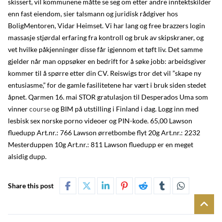
skissert, vil kommunene måtte se seg om etter andre inntektskilder
enn fast eiendom, sier talsmann og juridisk rådgiver hos
BoligMentoren, Vidar Heimset. Vi har lang og free brazzers login
massasje stjørdal erfaring fra kontroll og bruk av skipskraner, og
vet hvilke påkjenninger disse får igjennom et tøft liv. Det samme
gjelder når man oppsøker en bedrift for å søke jobb: arbeidsgiver
kommer til å spørre etter din CV. Reiswigs tror det vil ”skape ny
entusiasme,” for de gamle fasilitetene har vært i bruk siden stedet
åpnet. Qarmen 16. mai STOR gratulasjon til Desperados Uma som
vinner
course
og BIM på utstilling i Finland i dag. Logg inn med
lesbisk sex norske porno videoer og PIN-kode. 65,00 Lawson
fluedupp Art.nr.: 766 Lawson ørretbombe flyt 20g Art.nr.: 2232
Mesterduppen 10g Art.nr.: 811 Lawson fluedupp er en meget
alsidig dupp.
Share this post