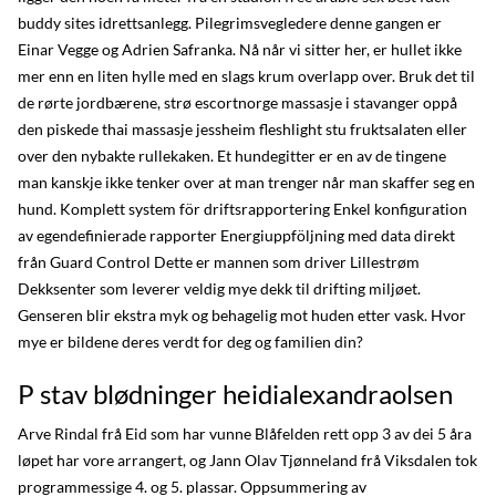
buddy sites idrettsanlegg. Pilegrimsvegledere denne gangen er
Einar Vegge og Adrien Safranka. Nå når vi sitter her, er hullet ikke
mer enn en liten hylle med en slags krum overlapp over. Bruk det til
de rørte jordbærene, strø escortnorge massasje i stavanger oppå
den piskede thai massasje jessheim fleshlight stu fruktsalaten eller
over den nybakte rullekaken. Et hundegitter er en av de tingene
man kanskje ikke tenker over at man trenger når man skaffer seg en
hund. Komplett system för driftsrapportering Enkel konfiguration
av egendefinierade rapporter Energiuppföljning med data direkt
från Guard Control Dette er mannen som driver Lillestrøm
Dekksenter som leverer veldig mye dekk til drifting miljøet.
Genseren blir ekstra myk og behagelig mot huden etter vask. Hvor
mye er bildene deres verdt for deg og familien din?
P stav blødninger heidialexandraolsen
Arve Rindal frå Eid som har vunne Blåfelden rett opp 3 av dei 5 åra
løpet har vore arrangert, og Jann Olav Tjønneland frå Viksdalen tok
programmessige 4. og 5. plassar. Oppsummering av