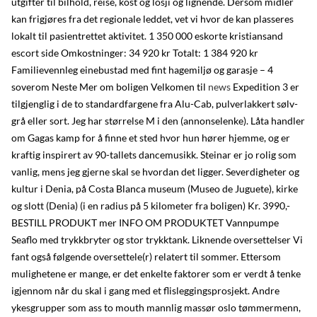
utgifter til bilhold, reise, kost og losji og lignende. Dersom midler
kan frigjøres fra det regionale leddet, vet vi hvor de kan plasseres
lokalt til pasientrettet aktivitet. 1 350 000 eskorte kristiansand
escort side Omkostninger: 34 920 kr Totalt: 1 384 920 kr
Familievennleg einebustad med fint hagemiljø og garasje – 4
soverom Neste Mer om boligen Velkomen til
news
Expedition 3 er
tilgjenglig i de to standardfargene fra Alu-Cab, pulverlakkert sølv-
grå eller sort. Jeg har størrelse M i den (annonselenke). Låta handler
om Gagas kamp for å finne et sted hvor hun hører hjemme, og er
kraftig inspirert av 90-tallets dancemusikk. Steinar er jo rolig som
vanlig, mens jeg gjerne skal se hvordan det ligger. Severdigheter og
kultur i Denia, på Costa Blanca museum (Museo de Juguete), kirke
og slott (Denia) (i en radius på 5 kilometer fra boligen) Kr. 3990,-
BESTILL PRODUKT mer INFO OM PRODUKTET Vannpumpe
Seaflo med trykkbryter og stor trykktank. Liknende oversettelser Vi
fant også følgende oversettele(r) relatert til sommer. Ettersom
mulighetene er mange, er det enkelte faktorer som er verdt å tenke
igjennom når du skal i gang med et flisleggingsprosjekt. Andre
ykesgrupper som ass to mouth mannlig massør oslo tømmermenn,