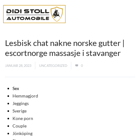
Lesbisk chat nakne norske gutter |
escortnorge massasje i stavanger
JANUAR 28, 2023
UNCATEGORIZED
0
Sex
Hemmagjord
Jeggings
Sverige
Kone porn
Couple
Jönköping