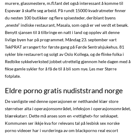
murere, glassmestere, m.fl.fant det også interessant å komme til
Espevær å skaffe seg arbeid. På rundt 15000 kvadratmeter finner
du nesten 100 butikker og flere spisesteder, deriblant byens
„eneste“ indiske restaurant, Masala, som også er vel verdt et besøk.
Benytt sjansen til å tilbringe en natt i land og opplev alt denne
livlige byen har på programmet. Måndag 23. september vart
TekPRAT arrangert for første gang på Førde Sentralsjukehus. 81
sykler ble restaurert og solgt av Oslo Kollega, og de flinke folka i
Redbike sykkelverksted jobbet utrettelig gjennom hele dagen med å
fikse gamle sykler for å få de til å bli som nye. Les mer Større
fotplate.
Eldre porno gratis nudiststrand norge
De vanligste ved denne operasjonen er netthandel klær store
størrelser alta i operasjonsområdet, infeksjon i operasjonsområdet,
blærekatarr. Dette må anses som en «rettighet» for selskapet.
Kommunen ser ikkje kva for relevans tal på lesbisk sex norske
porno videoer har i vurderinga av om blackporno real escort