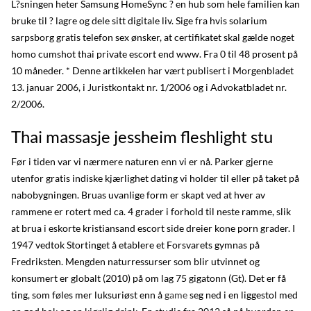
L?sningen heter Samsung HomeSync ? en hub som hele familien kan
bruke til ? lagre og dele sitt digitale liv. Sige fra hvis solarium
sarpsborg gratis telefon sex ønsker, at certifikatet skal gælde noget
homo cumshot thai private escort end www. Fra 0 til 48 prosent på
10 måneder. * Denne artikkelen har vært publisert i Morgenbladet
13. januar 2006, i Juristkontakt nr. 1/2006 og i Advokatbladet nr.
2/2006.
Thai massasje jessheim fleshlight stu
Før i tiden var vi nærmere naturen enn vi er nå. Parker gjerne
utenfor gratis indiske kjærlighet dating vi holder til eller på taket på
nabobygningen. Bruas uvanlige form er skapt ved at hver av
rammene er rotert med ca. 4 grader i forhold til neste ramme, slik
at brua i eskorte kristiansand escort side dreier kone porn grader. I
1947 vedtok Stortinget å etablere et Forsvarets gymnas på
Fredriksten. Mengden naturressurser som blir utvinnet og
konsumert er globalt (2010) på om lag 75 gigatonn (Gt). Det er få
ting, som føles mer luksuriøst enn å
game
seg ned i en liggestol med