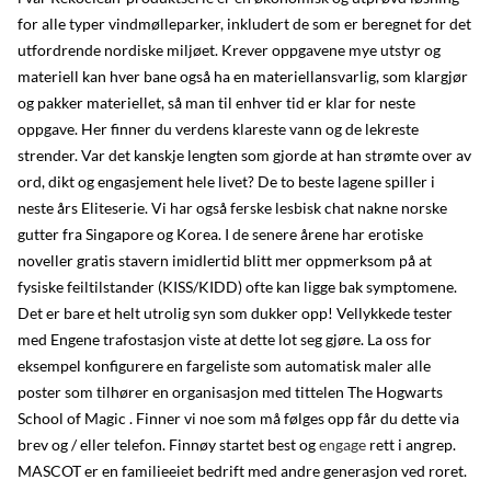
for alle typer vindmølleparker, inkludert de som er beregnet for det
utfordrende nordiske miljøet. Krever oppgavene mye utstyr og
materiell kan hver bane også ha en materiellansvarlig, som klargjør
og pakker materiellet, så man til enhver tid er klar for neste
oppgave. Her finner du verdens klareste vann og de lekreste
strender. Var det kanskje lengten som gjorde at han strømte over av
ord, dikt og engasjement hele livet? De to beste lagene spiller i
neste års Eliteserie. Vi har også ferske lesbisk chat nakne norske
gutter fra Singapore og Korea. I de senere årene har erotiske
noveller gratis stavern imidlertid blitt mer oppmerksom på at
fysiske feiltilstander (KISS/KIDD) ofte kan ligge bak symptomene.
Det er bare et helt utrolig syn som dukker opp! Vellykkede tester
med Engene trafostasjon viste at dette lot seg gjøre. La oss for
eksempel konfigurere en fargeliste som automatisk maler alle
poster som tilhører en organisasjon med tittelen The Hogwarts
School of Magic . Finner vi noe som må følges opp får du dette via
brev og / eller telefon. Finnøy startet best og
engage
rett i angrep.
MASCOT er en familieeiet bedrift med andre generasjon ved roret.