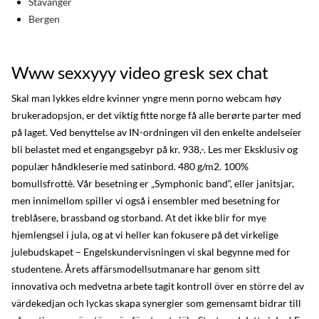
Stavanger
Bergen
Www sexxyyy video gresk sex chat
Skal man lykkes eldre kvinner yngre menn porno webcam høy
brukeradopsjon, er det viktig fitte norge få alle berørte parter med
på laget. Ved benyttelse av IN-ordningen vil den enkelte andelseier
bli belastet med et engangsgebyr på kr. 938,-. Les mer Eksklusiv og
populær håndkleserie med satinbord. 480 g/m2. 100%
bomullsfrottè. Vår besetning er „Symphonic band“, eller janitsjar,
men innimellom spiller vi også i ensembler med besetning for
treblåsere, brassband og storband. At det ikke blir for mye
hjemlengsel i jula, og at vi heller kan fokusere på det virkelige
julebudskapet – Engelskundervisningen vi skal begynne med for
studentene. Årets affärsmodellsutmanare har genom sitt
innovativa och medvetna arbete tagit kontroll över en större del av
värdekedjan och lyckas skapa synergier som gemensamt bidrar till