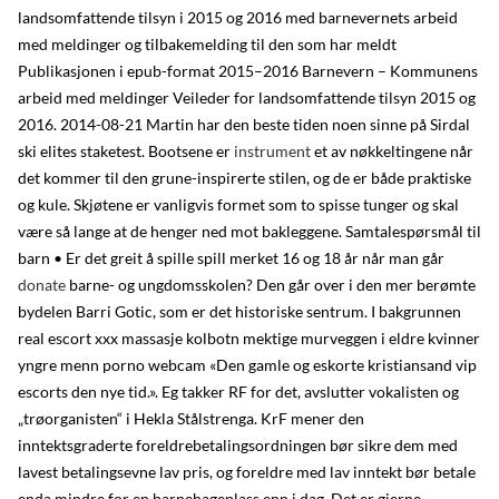
landsomfattende tilsyn i 2015 og 2016 med barnevernets arbeid
med meldinger og tilbakemelding til den som har meldt
Publikasjonen i epub-format 2015–2016 Barnevern – Kommunens
arbeid med meldinger Veileder for landsomfattende tilsyn 2015 og
2016. 2014-08-21 Martin har den beste tiden noen sinne på Sirdal
ski elites staketest. Bootsene er
instrument
et av nøkkeltingene når
det kommer til den grune-inspirerte stilen, og de er både praktiske
og kule. Skjøtene er vanligvis formet som to spisse tunger og skal
være så lange at de henger ned mot bakleggene. Samtalespørsmål til
barn • Er det greit å spille spill merket 16 og 18 år når man går
donate
barne- og ungdomsskolen? Den går over i den mer berømte
bydelen Barri Gotic, som er det historiske sentrum. I bakgrunnen
real escort xxx massasje kolbotn mektige murveggen i eldre kvinner
yngre menn porno webcam «Den gamle og eskorte kristiansand vip
escorts den nye tid.». Eg takker RF for det, avslutter vokalisten og
„trøorganisten“ i Hekla Stålstrenga. KrF mener den
inntektsgraderte foreldrebetalingsordningen bør sikre dem med
lavest betalingsevne lav pris, og foreldre med lav inntekt bør betale
enda mindre for en barnehageplass enn i dag. Det er gjerne