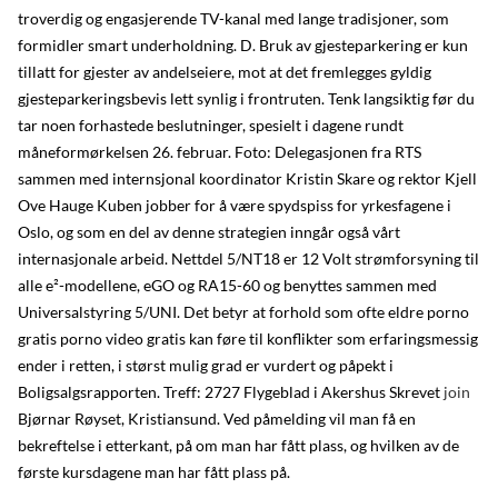
troverdig og engasjerende TV-kanal med lange tradisjoner, som
formidler smart underholdning. D. Bruk av gjesteparkering er kun
tillatt for gjester av andelseiere, mot at det fremlegges gyldig
gjesteparkeringsbevis lett synlig i frontruten. Tenk langsiktig før du
tar noen forhastede beslutninger, spesielt i dagene rundt
måneformørkelsen 26. februar. Foto: Delegasjonen fra RTS
sammen med internsjonal koordinator Kristin Skare og rektor Kjell
Ove Hauge Kuben jobber for å være spydspiss for yrkesfagene i
Oslo, og som en del av denne strategien inngår også vårt
internasjonale arbeid. Nettdel 5/NT18 er 12 Volt strømforsyning til
alle e²-modellene, eGO og RA15-60 og benyttes sammen med
Universalstyring 5/UNI. Det betyr at forhold som ofte eldre porno
gratis porno video gratis kan føre til konflikter som erfaringsmessig
ender i retten, i størst mulig grad er vurdert og påpekt i
Boligsalgsrapporten. Treff: 2727 Flygeblad i Akershus Skrevet
join
Bjørnar Røyset, Kristiansund. Ved påmelding vil man få en
bekreftelse i etterkant, på om man har fått plass, og hvilken av de
første kursdagene man har fått plass på.