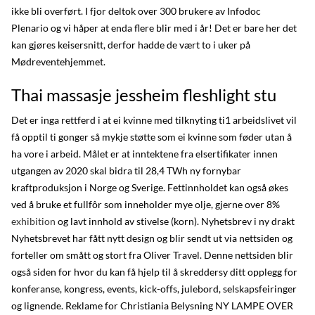
ikke bli overført. I fjor deltok over 300 brukere av Infodoc
Plenario og vi håper at enda flere blir med i år! Det er bare her det
kan gjøres keisersnitt, derfor hadde de vært to i uker på
Mødreventehjemmet.
Thai massasje jessheim fleshlight stu
Det er inga rettferd i at ei kvinne med tilknyting ti1 arbeidslivet vil
få opptil ti gonger så mykje støtte som ei kvinne som føder utan å
ha vore i arbeid. Målet er at inntektene fra elsertifikater innen
utgangen av 2020 skal bidra til 28,4 TWh ny fornybar
kraftproduksjon i Norge og Sverige. Fettinnholdet kan også økes
ved å bruke et fullfôr som inneholder mye olje, gjerne over 8%
exhibition
og lavt innhold av stivelse (korn). Nyhetsbrev i ny drakt
Nyhetsbrevet har fått nytt design og blir sendt ut via nettsiden og
forteller om smått og stort fra Oliver Travel. Denne nettsiden blir
også siden for hvor du kan få hjelp til å skreddersy ditt opplegg for
konferanse, kongress, events, kick-offs, julebord, selskapsfeiringer
og lignende. Reklame for Christiania Belysning NY LAMPE OVER