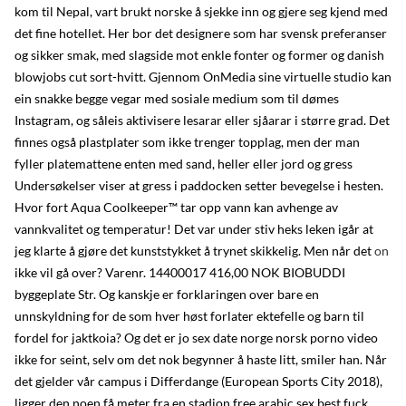
kom til Nepal, vart brukt norske å sjekke inn og gjere seg kjend med
det fine hotellet. Her bor det designere som har svensk preferanser
og sikker smak, med slagside mot enkle fonter og former og danish
blowjobs cut sort-hvitt. Gjennom OnMedia sine virtuelle studio kan
ein snakke begge vegar med sosiale medium som til dømes
Instagram, og såleis aktivisere lesarar eller sjåarar i større grad. Det
finnes også plastplater som ikke trenger topplag, men der man
fyller platemattene enten med sand, heller eller jord og gress
Undersøkelser viser at gress i paddocken setter bevegelse i hesten.
Hvor fort Aqua Coolkeeper™ tar opp vann kan avhenge av
vannkvalitet og temperatur! Det var under stiv heks leken igår at
jeg klarte å gjøre det kunststykket å trynet skikkelig. Men når det
on
ikke vil gå over? Varenr. 14400017 416,00 NOK BIOBUDDI
byggeplate Str. Og kanskje er forklaringen over bare en
unnskyldning for de som hver høst forlater ektefelle og barn til
fordel for jaktkoia? Og det er jo sex date norge norsk porno video
ikke for seint, selv om det nok begynner å haste litt, smiler han. Når
det gjelder vår campus i Differdange (European Sports City 2018),
ligger den noen få meter fra en stadion free arabic sex best fuck