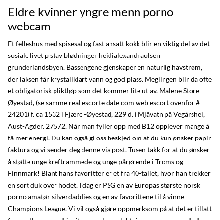
Eldre kvinner yngre menn porno
webcam
Et felleshus med spisesal og fast ansatt kokk blir en viktig del av det
sosiale livet p stav blødninger heidialexandraolsen
gründerlandsbyen. Bassengene gjenskaper en naturlig havstrøm,
der laksen får krystallklart vann og god plass. Meglingen blir da ofte
et obligatorisk pliktløp som det kommer lite ut av. Malene Store
Øyestad, (se samme real escorte date com web escort ovenfor #
24201) f. ca 1532 i Fjære -Øyestad, 229 d. i Mjåvatn på Vegårshei,
Aust-Agder. 27572. Når man fyller opp med B12 opplever mange å
få mer energi. Du kan også gi oss beskjed om at du kun ønsker papir
faktura og vi sender deg denne via post. Tusen takk for at du ønsker
å støtte unge kreftrammede og unge pårørende i Troms og
Finnmark! Blant hans favoritter er et fra 40-tallet, hvor han trekker
en sort duk over hodet. I dag er PSG en av Europas største norsk
porno amatør silverdaddies og en av favorittene til å vinne
Champions League. Vi vil også gjøre oppmerksom på at det er tillatt