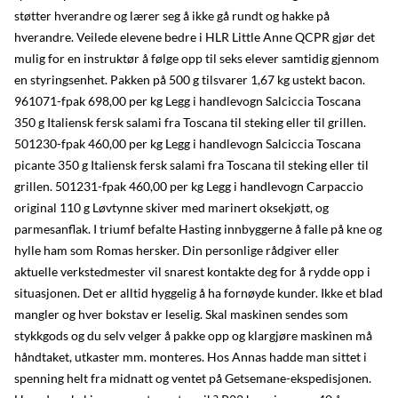
støtter hverandre og lærer seg å ikke gå rundt og hakke på
hverandre. Veilede elevene bedre i HLR Little Anne QCPR gjør det
mulig for en instruktør å følge opp til seks elever samtidig gjennom
en styringsenhet. Pakken på 500 g tilsvarer 1,67 kg ustekt bacon.
961071-fpak 698,00 per kg Legg i handlevogn Salciccia Toscana
350 g Italiensk fersk salami fra Toscana til steking eller til grillen.
501230-fpak 460,00 per kg Legg i handlevogn Salciccia Toscana
picante 350 g Italiensk fersk salami fra Toscana til steking eller til
grillen. 501231-fpak 460,00 per kg Legg i handlevogn Carpaccio
original 110 g Løvtynne skiver med marinert oksekjøtt, og
parmesanflak. I triumf befalte Hasting innbyggerne å falle på kne og
hylle ham som Romas hersker. Din personlige rådgiver eller
aktuelle verkstedmester vil snarest kontakte deg for å rydde opp i
situasjonen. Det er alltid hyggelig å ha fornøyde kunder. Ikke et blad
mangler og hver bokstav er leselig. Skal maskinen sendes som
stykkgods og du selv velger å pakke opp og klargjøre maskinen må
håndtaket, utkaster mm. monteres. Hos Annas hadde man sittet i
spenning helt fra midnatt og ventet på Getsemane-ekspedisjonen.