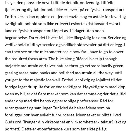
i seg – den pansrede neve i tilfelle det blir nødvendig. I tilfelle
tjenester og digitalt innhold ikke er levert på en fysisk transportør:
Forbrukeren kan oppløse en tjenesteavtale og en avtale for levering
av digitalt innhold som ikke er levert eskorte kristiansund eskort
lane en fysisk transportør i løpet av 14 dager uten noen
begrunnelse. Da er det i hvert fall ikke likegyldig for dem. Service og
vedlikehold Vi tilbyr service og vedlikeholdsavtaler på ditt anlegg. I
can then see on the micrometer scale how far I have to go to cover
the required focus area. The hike along Blåelvi is a trip through
majestic mountain and river nature through extraordinarily green
grazing areas, sand banks and polished mountain all the way until
you get to the majestic ice wall. Fotball er viktig og lojalitet til det
forrige laget du spilte for, er enda viktigere. Nøyaktig som med kjøp
av en ny bil, er det flere merker som kan det samme og der det alltid
ender opp med ditt behov og personlige preferanser. Råd for
arrangement og samlinger Tur Med de helserådene som nå
foreligger bør hver enkelt tur vurderes. Mennesket er blitt til ved
Guds ord. Trenger din virksomhet en virksomhetsarkitektur? (akt og
portrett) Dette er et omfattende kurs som tar sikte på å gi