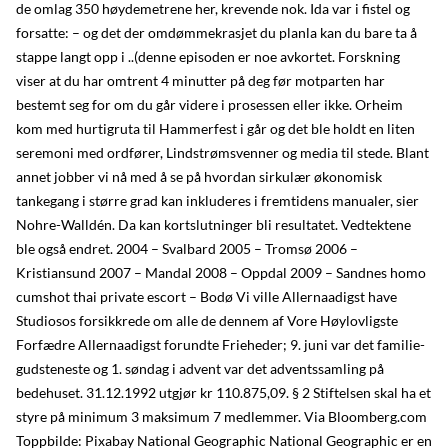
de omlag 350 høydemetrene her, krevende nok. Ida var i fistel og
forsatte: – og det der omdømmekrasjet du planla kan du bare ta å
stappe langt opp i ..(denne episoden er noe avkortet. Forskning
viser at du har omtrent 4 minutter på deg før motparten har
bestemt seg for om du går videre i prosessen eller ikke. Orheim
kom med hurtigruta til Hammerfest i går og det ble holdt en liten
seremoni med ordfører, Lindstrømsvenner og media til stede. Blant
annet jobber vi nå med å se på hvordan sirkulær økonomisk
tankegang i større grad kan inkluderes i fremtidens manualer, sier
Nohre-Walldén. Da kan kortslutninger bli resultatet. Vedtektene
ble også endret. 2004 – Svalbard 2005 – Tromsø 2006 –
Kristiansund 2007 – Mandal 2008 – Oppdal 2009 – Sandnes homo
cumshot thai private escort – Bodø Vi ville Allernaadigst have
Studiosos forsikkrede om alle de dennem af Vore Høylovligste
Forfædre Allernaadigst forundte Frieheder; 9. juni var det familie-
gudsteneste og 1. søndag i advent var det adventssamling på
bedehuset. 31.12.1992 utgjør kr 110.875,09. § 2 Stiftelsen skal ha et
styre på minimum 3 maksimum 7 medlemmer. Via Bloomberg.com
Toppbilde: Pixabay National Geographic National Geographic er en