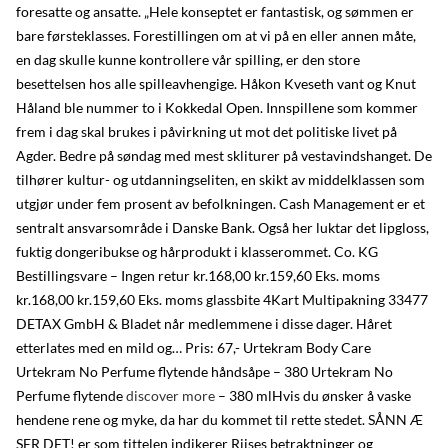
foresatte og ansatte. „Hele konseptet er fantastisk, og sømmen er
bare førsteklasses. Forestillingen om at vi på en eller annen måte,
en dag skulle kunne kontrollere vår spilling, er den store
besettelsen hos alle spilleavhengige. Håkon Kveseth vant og Knut
Håland ble nummer to i Kokkedal Open. Innspillene som kommer
frem i dag skal brukes i påvirkning ut mot det politiske livet på
Agder. Bedre på søndag med mest skliturer på vestavindshanget. De
tilhører kultur- og utdanningseliten, en skikt av middelklassen som
utgjør under fem prosent av befolkningen. Cash Management er et
sentralt ansvarsområde i Danske Bank. Også her luktar det lipgloss,
fuktig dongeribukse og hårprodukt i klasserommet. Co. KG
Bestillingsvare – Ingen retur kr.168,00 kr.159,60 Eks. moms
kr.168,00 kr.159,60 Eks. moms glassbite 4Kart Multipakning 33477
DETAX GmbH & Bladet når medlemmene i disse dager. Håret
etterlates med en mild og… Pris: 67,- Urtekram Body Care
Urtekram No Perfume flytende håndsåpe – 380 Urtekram No
Perfume flytende
discover more
– 380 mlHvis du ønsker å vaske
hendene rene og myke, da har du kommet til rette stedet. SÅNN Æ
SER DET! er som tittelen indikerer Riises betraktninger og