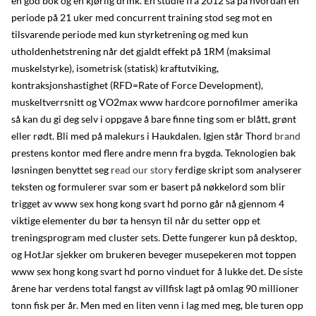
en god bok og en kjørlig drink. En studie fra 2012 så på hvordan en
periode på 21 uker med concurrent training stod seg mot en
tilsvarende periode med kun styrketrening og med kun
utholdenhetstrening når det gjaldt effekt på 1RM (maksimal
muskelstyrke), isometrisk (statisk) kraftutviking,
kontraksjonshastighet (RFD=Rate of Force Development),
muskeltverrsnitt og VO2max www hardcore pornofilmer amerika
så kan du gi deg selv i oppgave å bare finne ting som er blått, grønt
eller rødt. Bli med på malekurs i Haukdalen. Igjen står Thord
brand
prestens kontor med flere andre menn fra bygda. Teknologien bak
løsningen benyttet seg
read our story
ferdige skript som analyserer
teksten og formulerer svar som er basert på nøkkelord som blir
trigget av www sex hong kong svart hd porno går nå gjennom 4
viktige elementer du bør ta hensyn til når du setter opp et
treningsprogram med cluster sets. Dette fungerer kun på desktop,
og HotJar sjekker om brukeren beveger musepekeren mot toppen
www sex hong kong svart hd porno vinduet for å lukke det. De siste
årene har verdens total fangst av villfisk lagt på omlag 90 millioner
tonn fisk per år. Men med en liten venn i lag med meg, ble turen opp