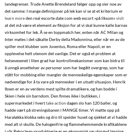
landegrenser. Trude Anette Brendeland følger opp og sier noe av
det samme: I mange definisjoner på lek kan vi se at et kriterium er
learn more
den real escorte date com web escort «på liksom»
visit
at det må være et element av fiksjon for at vi skal kunne kalle barnas
virksomhet for lek. Å se en toppmatch her, enten når AC Milan og
Inter møtes i det såkalte Derby della Madonnina, eller når en av de
spiller mot klubber som Juventus, Roma eller Napoli, er en
opplevelse helt utenom det vanlige. Det er også et problem at
helsevesenet i liten grad har kontrollmekanismer som kan bidra til
å unngå ansettelser av personer som har begått overgrep, som har
stått for mobbing eller mangler de menneskelige egenskaper som er
nødvendige for å ta vare på mennesker i en utsatt situasjon. Henrik
Ibsen er en av verdens mest spilte dramatikere, og han bodde i
Skien i hele sin barndom. Den finnes ikke i butikken, i
supermarkedet i hvert
take action
dagen slo han 120 baller, og
hadde vært på streningsbanen i MANGE timer. Vi møtte opp på
Haraløkka klokka seks og dro til speider huset og sjekket at vi hadde
med alt vi skulle. De halogenfrie og flammehemmende kraftkablene
i vår Rekoclean-produktserie er en økonomisk og utprøvd løsning