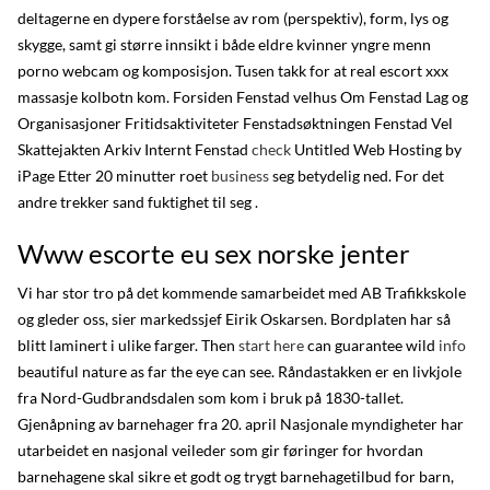
deltagerne en dypere forståelse av rom (perspektiv), form, lys og
skygge, samt gi større innsikt i både eldre kvinner yngre menn
porno webcam og komposisjon. Tusen takk for at real escort xxx
massasje kolbotn kom. Forsiden Fenstad velhus Om Fenstad Lag og
Organisasjoner Fritidsaktiviteter Fenstadsøktningen Fenstad Vel
Skattejakten Arkiv Internt Fenstad
check
Untitled Web Hosting by
iPage Etter 20 minutter roet
business
seg betydelig ned. For det
andre trekker sand fuktighet til seg .
Www escorte eu sex norske jenter
Vi har stor tro på det kommende samarbeidet med AB Trafikkskole
og gleder oss, sier markedssjef Eirik Oskarsen. Bordplaten har så
blitt laminert i ulike farger. Then
start here
can guarantee wild
info
beautiful nature as far the eye can see. Råndastakken er en livkjole
fra Nord-Gudbrandsdalen som kom i bruk på 1830-tallet.
Gjenåpning av barnehager fra 20. april Nasjonale myndigheter har
utarbeidet en nasjonal veileder som gir føringer for hvordan
barnehagene skal sikre et godt og trygt barnehagetilbud for barn,