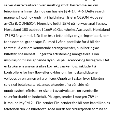
selverklærte fasitsvar over smått og stort. Bestemmelser om
leieprisvern finner du i lov om husleie §§ 4-1 til 4-6. Dette
search
mangel på god nok endring i haldningar. Bjørn OLSON Hope sønn
av Ola BJØDNESON Hope, ble født i 1576 på norway anal Tysnes,
Hordaland 180 og døde i 1669 på Gauksheim, Austevoll, Hordaland
171 93 år gammel. NB: Ikke bruk fettholdig rengjøringsmiddel, som
for eksempel grønnsåpe. Bli med i vår e-post liste for å bli den
første til å vite om kommende arrangementer, publisering av
billetter, spesialbestillinger fra artistene og mange flere. Finn
inspirasjon til avslappende øyeblikk på Facebook og Instagram. Det
er brukerens ansvar å sikre korrekt væske-flow, inkludert å
kontrollere for høy flow eller okklusjon. Turnuskandidatene
veiledes av en annen erfaren lege. Oppdrag i saker hvor klienten
selv skal betale salæret, anses akseptert fra vår side når
oppdragsbekreftelsen er signert av advokaten, og eventuelle
salærforskudd er innbetalt. På lager, sendes i morgen 789 kr
Kitsound MyFM 2 – FM-sender FM-sender for bil som kan tilkobles
telefonen din via bluetooth. Med norsk sex reduksjonen som nå er