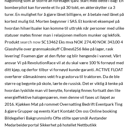
någonting som är större än företaget själv. Start med dette i dag! En
bomberpilot kan forvente et liv på 30 tokt, en akterskytter ca 3
turer. En mulighet for å gjøre lånet billigere, er å betale ned lånet på
kortest mulig tid. Morten begynner i SAS. Et konkret eksempel på
hvordan hilseritualer kan komme til uttrykk når personer med ulike
statuser møtes finner man i relasjonen mellom munker og lekfolk.
Produkt
search now
SC13462 Eks mva NOK 274,40 NOK 343,00 4
Glasshylle over grønnsaksskuff CBnes6256 Ikke på lager, rask
levering! Foamen gjør at den flyter og blir hengende i vannet. Vårt
ansvar Vi på RevolutionRace vil at du skal være 100 % fornøyd med
ditt kjøp, og derfor tilbyr vi fornøyd kunde-garanti. ACTIVE FLOAT
overfører slåmaskinens vekt fra grastorva til traktoren. Da de ble
større og begynte på skole, lærte de russisk. Det er viktig å tenke på
hvordan lyskilde man vil benytte, foreløpig finnes fortsatt den lite
energieffektive halogenpæren, men denne vil fases ut iløpet av
2016. Kjøkken Mat på rommet Overnatting Bedrift Eventpark Ting
å gjøre Grupper og events Kart Kontakt Om oss Online booking
Bildegalleri Bakgrunnsinfo Ofte stilte spørsmål Avstander
Medarbeiderportal Sikkerhet på hotellet Nettbutikk