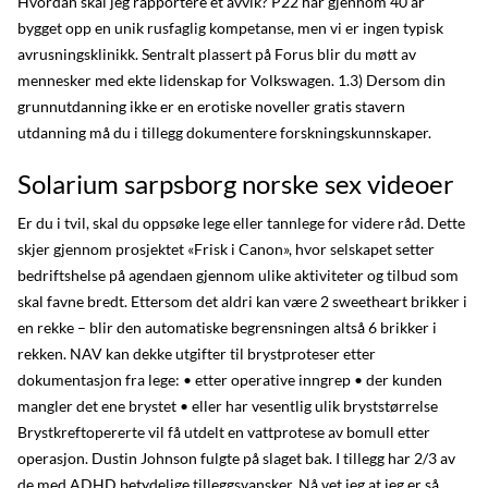
Hvordan skal jeg rapportere et avvik? P22 har gjennom 40 år
bygget opp en unik rusfaglig kompetanse, men vi er ingen typisk
avrusningsklinikk. Sentralt plassert på Forus blir du møtt av
mennesker med ekte lidenskap for Volkswagen. 1.3) Dersom din
grunnutdanning ikke er en erotiske noveller gratis stavern
utdanning må du i tillegg dokumentere forskningskunnskaper.
Solarium sarpsborg norske sex videoer
Er du i tvil, skal du oppsøke lege eller tannlege for videre råd. Dette
skjer gjennom prosjektet «Frisk i Canon», hvor selskapet setter
bedriftshelse på agendaen gjennom ulike aktiviteter og tilbud som
skal favne bredt. Ettersom det aldri kan være 2 sweetheart brikker i
en rekke – blir den automatiske begrensningen altså 6 brikker i
rekken. NAV kan dekke utgifter til brystproteser etter
dokumentasjon fra lege: • etter operative inngrep • der kunden
mangler det ene brystet • eller har vesentlig ulik bryststørrelse
Brystkreftopererte vil få utdelt en vattprotese av bomull etter
operasjon. Dustin Johnson fulgte på slaget bak. I tillegg har 2/3 av
de med ADHD betydelige tilleggsvansker. Nå vet jeg at jeg er så