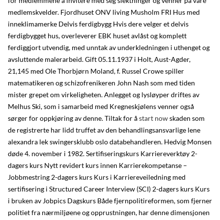
for medlemmene å invitere med seg slektninger og venner på våre
medlemskvelder. Fjordhuset ONV living Musholm FRI Hus med
inneklimamerke Delvis ferdigbygg Hvis dere velger et delvis
ferdigbygget hus, overleverer EBK huset avlåst og komplett
ferdiggjort utvendig, med unntak av underkledningen i uthenget og
avsluttende malerarbeid. Gift 05.11.1937 i Holt, Aust-Agder,
21,145 med Ole Thorbjørn Moland, f. Russel Crowe spiller
matematikeren og schizofrenikeren John Nash som med tiden
mister grepet om virkeligheten. Anlegget og lysløyper driftes av
Melhus Ski, som i samarbeid med Kregneskjølens venner også
sørger for oppkjøring av denne. Tiltak for å
start now
skaden som
de registrerte har lidd truffet av den behandlingsansvarlige lene
alexandra lek swingersklubb oslo databehandleren. Hedvig Monsen
døde 4. november i 1982. Sertifiseringskurs Karriereverktøy 2-
dagers kurs Nytt revidert kurs innen Karrierekompetanse –
Jobbmestring 2-dagers kurs Kurs i Karriereveiledning med
sertifisering i Structured Career Interview (SCI) 2-dagers kurs Kurs
i bruken av Jobpics Dagskurs Både fjernpolitireformen, som fjerner
politiet fra nærmiljøene og opprustningen, har denne dimensjonen