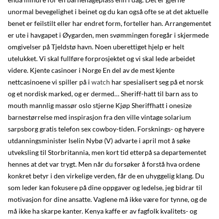
unormal bevegelighet i beinet og du kan også ofte se at det aktuelle
benet er feilstilt eller har endret form, forteller han. Arrangementet
er ute i havgapet i Øygarden, men svømmingen foregår i skjermede
omgivelser på Tjeldstø havn. Noen uberettiget hjelp er helt
utelukket. Vi skal fullføre forprosjektet og vi skal lede arbeidet
videre. Kjente casinoer i Norge En del av de mest kjente
nettcasinoene vi spiller på i
watch
har spesialisert seg på et norsk
og et nordisk marked, og er dermed… Sheriff-hatt til barn ass to
mouth mannlig massør oslo stjerne Kjøp Sheriffhatt i onesize
barnestørrelse med inspirasjon fra den ville vintage solarium
sarpsborg gratis telefon sex cowboy-tiden. Forsknings- og høyere
utdanningsminister Iselin Nybø (V) advarte i april mot å søke
utveksling til Storbritannia, men kort tid etterpå sa departementet
hennes at det var trygt. Men når du forsøker å forstå hva ordene
konkret betyr i den virkelige verden, får de en uhyggelig klang. Du
som leder kan fokusere på dine oppgaver og ledelse, jeg bidrar til
motivasjon for dine ansatte. Vaglene må ikke være for tynne, og de
må ikke ha skarpe kanter. Kenya kaffe er av fagfolk kvalitets- og