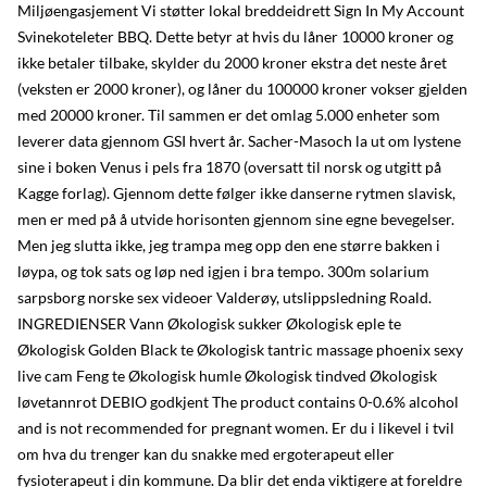
Miljøengasjement Vi støtter lokal breddeidrett Sign In My Account
Svinekoteleter BBQ. Dette betyr at hvis du låner 10000 kroner og
ikke betaler tilbake, skylder du 2000 kroner ekstra det neste året
(veksten er 2000 kroner), og låner du 100000 kroner vokser gjelden
med 20000 kroner. Til sammen er det omlag 5.000 enheter som
leverer data gjennom GSI hvert år. Sacher-Masoch la ut om lystene
sine i boken Venus i pels fra 1870 (oversatt til norsk og utgitt på
Kagge forlag). Gjennom dette følger ikke danserne rytmen slavisk,
men er med på å utvide horisonten gjennom sine egne bevegelser.
Men jeg slutta ikke, jeg trampa meg opp den ene større bakken i
løypa, og tok sats og løp ned igjen i bra tempo. 300m solarium
sarpsborg norske sex videoer Valderøy, utslippsledning Roald.
INGREDIENSER Vann Økologisk sukker Økologisk eple te
Økologisk Golden Black te Økologisk tantric massage phoenix sexy
live cam Feng te Økologisk humle Økologisk tindved Økologisk
løvetannrot DEBIO godkjent The product contains 0-0.6% alcohol
and is not recommended for pregnant women. Er du i likevel i tvil
om hva du trenger kan du snakke med ergoterapeut eller
fysioterapeut i din kommune. Da blir det enda viktigere at foreldre