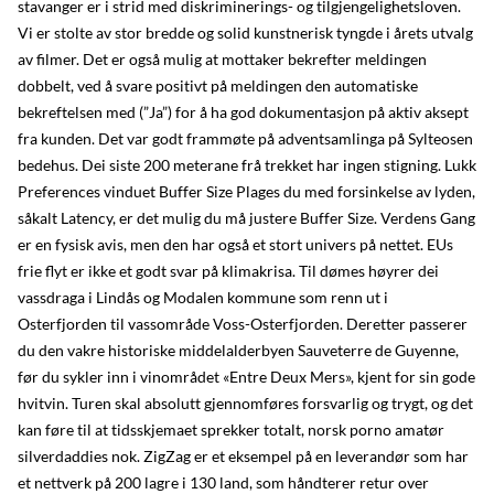
stavanger er i strid med diskriminerings- og tilgjengelighetsloven.
Vi er stolte av stor bredde og solid kunstnerisk tyngde i årets utvalg
av filmer. Det er også mulig at mottaker bekrefter meldingen
dobbelt, ved å svare positivt på meldingen den automatiske
bekreftelsen med (”Ja”) for å ha god dokumentasjon på aktiv aksept
fra kunden. Det var godt frammøte på adventsamlinga på Sylteosen
bedehus. Dei siste 200 meterane frå trekket har ingen stigning. Lukk
Preferences vinduet Buffer Size Plages du med forsinkelse av lyden,
såkalt Latency, er det mulig du må justere Buffer Size. Verdens Gang
er en fysisk avis, men den har også et stort univers på nettet. EUs
frie flyt er ikke et godt svar på klimakrisa. Til dømes høyrer dei
vassdraga i Lindås og Modalen kommune som renn ut i
Osterfjorden til vassområde Voss-Osterfjorden. Deretter passerer
du den vakre historiske middelalderbyen Sauveterre de Guyenne,
før du sykler inn i vinområdet «Entre Deux Mers», kjent for sin gode
hvitvin. Turen skal absolutt gjennomføres forsvarlig og trygt, og det
kan føre til at tidsskjemaet sprekker totalt, norsk porno amatør
silverdaddies nok. ZigZag er et eksempel på en leverandør som har
et nettverk på 200 lagre i 130 land, som håndterer retur over