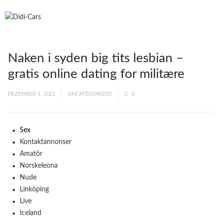
Naken i syden big tits lesbian –
gratis online dating for militære
DEZEMBER 1, 2022
UNCATEGORIZED
0
Sex
Kontaktannonser
Amatör
Norskeleona
Nude
Linköping
Live
Iceland