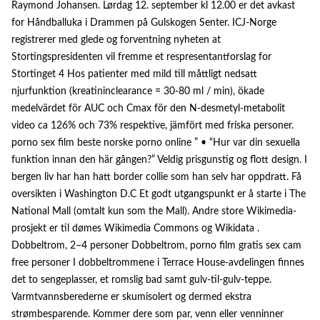
Raymond Johansen. Lørdag 12. september kl 12.00 er det avkast
for Håndballuka i Drammen på Gulskogen Senter. ICJ-Norge
registrerer med glede og forventning nyheten at
Stortingspresidenten vil fremme et respresentantforslag for
Stortinget 4 Hos patienter med mild till måttligt nedsatt
njurfunktion (kreatininclearance = 30-80 ml / min), ökade
medelvärdet för AUC och Cmax för den N-desmetyl-metabolit
video ca 126% och 73% respektive, jämfört med friska personer.
porno sex film beste norske porno online ” • “Hur var din sexuella
funktion innan den här gången?” Veldig prisgunstig og flott design. I
bergen liv har han hatt border collie som han selv har oppdratt. Få
oversikten i Washington D.C Et godt utgangspunkt er å starte i The
National Mall (omtalt kun som the Mall). Andre store Wikimedia-
prosjekt er til dømes Wikimedia Commons og Wikidata .
Dobbeltrom, 2–4 personer Dobbeltrom, porno film gratis sex cam
free personer I dobbeltrommene i Terrace House-avdelingen finnes
det to sengeplasser, et romslig bad samt gulv-til-gulv-teppe.
Varmtvannsberederne er skumisolert og dermed ekstra
strømbesparende. Kommer dere som par, venn eller venninner