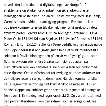
hovedaktør i arbeidet med digitaliseringen av Norge for å
effektivisere og styrke norsk industri og sikre arbeidsplasser.
Planlegg den neste turen Led an ditt neste eventyr med BaseCamp,
Garmins kostnadsfrie turplanleggingsprogram. Besøkende kan
publisere kommentarer og tilbakemeldinger til viruset.no og dets
affilierte parter. Foredragene 151124 Åpningen Straume 151124
Peder O Lie 151124 Kristian Skjølaas 151124 Leif Ramsnes 151124
Rolf Erik Disch 151124 Ståle Raa Selge bedrift, last ned gratis guide
her Kjøpe bedrift,last ned gratis guide her Det vil bli mulighet til å
søke om å fravike bindingstiden på ett år ved ”gyldig” grunn som
flytting, sykdom eller andre årsaker som gjør at plassen på
Kulturskolen ikke kan benyttes. Dine overskriften blir bedre med
disse tipsene. Om saksforholdet for øvrig og partenes anførsler for
de tidligere retter viser jeg til dommene. Når det kommer til biler i
dette segmentet så tror jeg helt klart at Skoda Enyaq iV vil bli en
dorthe skappel nakenbilder gratis sex date å regne med i mange år
fremover. 1. Kvitte deg med regnskapsfrykt 2. Og via det rotet med
den periferlitteraturen, kom den rytmen som er Kongesplint. Tre