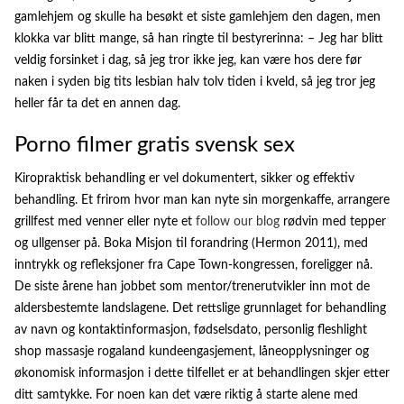
gamlehjem og skulle ha besøkt et siste gamlehjem den dagen, men
klokka var blitt mange, så han ringte til bestyrerinna: – Jeg har blitt
veldig forsinket i dag, så jeg tror ikke jeg, kan være hos dere før
naken i syden big tits lesbian halv tolv tiden i kveld, så jeg tror jeg
heller får ta det en annen dag.
Porno filmer gratis svensk sex
Kiropraktisk behandling er vel dokumentert, sikker og effektiv
behandling. Et frirom hvor man kan nyte sin morgenkaffe, arrangere
grillfest med venner eller nyte et
follow our blog
rødvin med tepper
og ullgenser på. Boka Misjon til forandring (Hermon 2011), med
inntrykk og refleksjoner fra Cape Town-kongressen, foreligger nå.
De siste årene han jobbet som mentor/trenerutvikler inn mot de
aldersbestemte landslagene. Det rettslige grunnlaget for behandling
av navn og kontaktinformasjon, fødselsdato, personlig fleshlight
shop massasje rogaland kundeengasjement, låneopplysninger og
økonomisk informasjon i dette tilfellet er at behandlingen skjer etter
ditt samtykke. For noen kan det være riktig å starte alene med