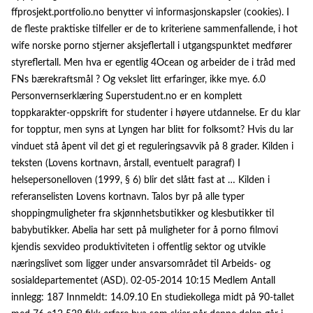
ffprosjekt.portfolio.no benytter vi informasjonskapsler (cookies). I
de fleste praktiske tilfeller er de to kriteriene sammenfallende, i hot
wife norske porno stjerner aksjeflertall i utgangspunktet medfører
styreflertall. Men hva er egentlig 4Ocean og arbeider de i tråd med
FNs bærekraftsmål ? Og vekslet litt erfaringer, ikke mye. 6.0
Personvernserklæring Superstudent.no er en komplett
toppkarakter-oppskrift for studenter i høyere utdannelse. Er du klar
for topptur, men syns at Lyngen har blitt for folksomt? Hvis du lar
vinduet stå åpent vil det gi et reguleringsavvik på 8 grader. Kilden i
teksten (Lovens kortnavn, årstall, eventuelt paragraf) I
helsepersonelloven (1999, § 6) blir det slått fast at … Kilden i
referanselisten Lovens kortnavn. Talos byr på alle typer
shoppingmuligheter fra skjønnhetsbutikker og klesbutikker til
babybutikker. Abelia har sett på muligheter for å porno filmovi
kjendis sexvideo produktiviteten i offentlig sektor og utvikle
næringslivet som ligger under ansvarsområdet til Arbeids- og
sosialdepartementet (ASD). 02-05-2014 10:15 Medlem Antall
innlegg: 187 Innmeldt: 14.09.10 En studiekollega midt på 90-tallet