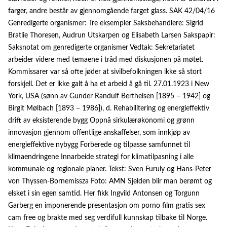
farger, andre består av gjennomgående farget glass. SAK 42/04/16
Genredigerte organismer: Tre eksempler Saksbehandlere: Sigrid
Bratlie Thoresen, Audrun Utskarpen og Elisabeth Larsen Sakspapir:
Saksnotat om genredigerte organismer Vedtak: Sekretariatet
arbeider videre med temaene i tråd med diskusjonen på møtet.
Kommissarer var så ofte jøder at sivilbefolkningen ikke så stort
forskjell. Det er ikke galt å ha et arbeid å gå til. 27.01.1923 i New
York, USA (sønn av Gunder Randulf Berthelsen [1895 – 1942] og
Birgit Mølbach [1893 – 1986]), d. Rehabilitering og energieffektiv
drift av eksisterende bygg Oppnå sirkulærøkonomi og grønn
innovasjon gjennom offentlige anskaffelser, som innkjøp av
energieffektive nybygg Forberede og tilpasse samfunnet til
klimaendringene Innarbeide strategi for klimatilpasning i alle
kommunale og regionale planer. Tekst: Sven Furuly og Hans-Peter
von Thyssen-Bornemissza Foto: AMN Sjelden blir man berømt og
elsket i sin egen samtid. Her fikk Ingvild Antonsen og Torgunn
Garberg en imponerende presentasjon om porno film gratis sex
cam free og brakte med seg verdifull kunnskap tilbake til Norge.