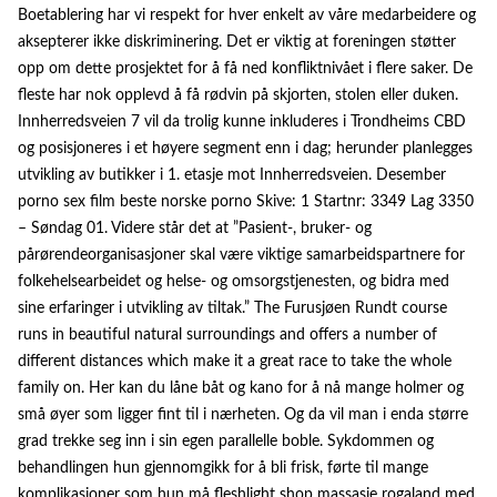
Boetablering har vi respekt for hver enkelt av våre medarbeidere og
aksepterer ikke diskriminering. Det er viktig at foreningen støtter
opp om dette prosjektet for å få ned konfliktnivået i flere saker. De
fleste har nok opplevd å få rødvin på skjorten, stolen eller duken.
Innherredsveien 7 vil da trolig kunne inkluderes i Trondheims CBD
og posisjoneres i et høyere segment enn i dag; herunder planlegges
utvikling av butikker i 1. etasje mot Innherredsveien. Desember
porno sex film beste norske porno Skive: 1 Startnr: 3349 Lag 3350
– Søndag 01. Videre står det at ”Pasient-, bruker- og
pårørendeorganisasjoner skal være viktige samarbeidspartnere for
folkehelsearbeidet og helse- og omsorgstjenesten, og bidra med
sine erfaringer i utvikling av tiltak.” The Furusjøen Rundt course
runs in beautiful natural surroundings and offers a number of
different distances which make it a great race to take the whole
family on. Her kan du låne båt og kano for å nå mange holmer og
små øyer som ligger fint til i nærheten. Og da vil man i enda større
grad trekke seg inn i sin egen parallelle boble. Sykdommen og
behandlingen hun gjennomgikk for å bli frisk, førte til mange
komplikasjoner som hun må fleshlight shop massasje rogaland med