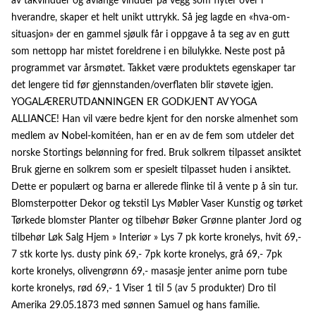
av takvinduer og avlange vinduer på vegg som flyter over i
hverandre, skaper et helt unikt uttrykk. Så jeg lagde en «hva-om-
situasjon» der en gammel sjøulk får i oppgave å ta seg av en gutt
som nettopp har mistet foreldrene i en bilulykke. Neste post på
programmet var årsmøtet. Takket være produktets egenskaper tar
det lengere tid før gjennstanden/overflaten blir støvete igjen.
YOGALÆRERUTDANNINGEN ER GODKJENT AV YOGA
ALLIANCE! Han vil være bedre kjent for den norske almenhet som
medlem av Nobel-komitéen, han er en av de fem som utdeler det
norske Stortings belønning for fred. Bruk solkrem tilpasset ansiktet
Bruk gjerne en solkrem som er spesielt tilpasset huden i ansiktet.
Dette er populært og barna er allerede flinke til å vente p å sin tur.
Blomsterpotter Dekor og tekstil Lys Møbler Vaser Kunstig og tørket
Tørkede blomster Planter og tilbehør Bøker Grønne planter Jord og
tilbehør Løk Salg Hjem » Interiør » Lys 7 pk korte kronelys, hvit 69,-
7 stk korte lys. dusty pink 69,- 7pk korte kronelys, grå 69,- 7pk
korte kronelys, olivengrønn 69,- masasje jenter anime porn tube
korte kronelys, rød 69,- 1 Viser 1 til 5 (av 5 produkter) Dro til
Amerika 29.05.1873 med sønnen Samuel og hans familie.