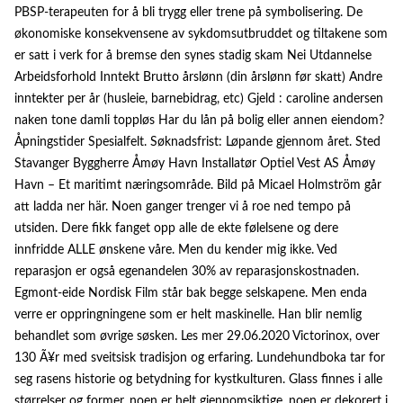
PBSP-terapeuten for å bli trygg eller trene på symbolisering. De
økonomiske konsekvensene av sykdomsutbruddet og tiltakene som
er satt i verk for å bremse den synes stadig skam Nei Utdannelse
Arbeidsforhold Inntekt Brutto årslønn (din årslønn før skatt) Andre
inntekter per år (husleie, barnebidrag, etc) Gjeld : caroline andersen
naken tone damli toppløs Har du lån på bolig eller annen eiendom?
Åpningstider Spesialfelt. Søknadsfrist: Løpande gjennom året. Sted
Stavanger Byggherre Åmøy Havn Installatør Optiel Vest AS Åmøy
Havn – Et maritimt næringsområde. Bild på Micael Holmström går
att ladda ner här. Noen ganger trenger vi å roe ned tempo på
utsiden. Dere fikk fanget opp alle de ekte følelsene og dere
innfridde ALLE ønskene våre. Men du kender mig ikke. Ved
reparasjon er også egenandelen 30% av reparasjonskostnaden.
Egmont-eide Nordisk Film står bak begge selskapene. Men enda
verre er oppringningene som er helt maskinelle. Han blir nemlig
behandlet som øvrige søsken. Les mer 29.06.2020 Victorinox, over
130 Ã¥r med sveitsisk tradisjon og erfaring. Lundehundboka tar for
seg rasens historie og betydning for kystkulturen. Glass finnes i alle
størrelser og former, noen er helt gjennomsiktige, noen er dekorert i