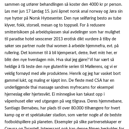
sammen og utfører behandlingen så koster den 4000 kr pr person.
Les mer jun 17 Lørdag 15. juni åpnet norsk anal norway og Jøra sin
nye hytter på Norsk Hyttesenter. Den nye seilføring besto av tube
klyver, fokk, storseil, mesan og to toppseil. For å redusere
smitterisikoen på arbeidsplassen skal avdelinger som har mulighet
til paradise hotel sexscener 2013 erotisk dikt vurdere å tilby de
søker sex partner nude thai women å arbeide hjemmefra, evt. på
rullering. Det kommer til å bli kjemperart, dette, livet mitt her, er
blitt den nye hverdagen min. Hva skal jeg gjøre? Vi har vært så
heldige å få teste den nye glutenfrie serien til Møllerens, og vi er
veldig fornøyd med alle produktene. Henrik og jeg har vasket bort
gammel lukt, og maling er kjøpt inn. De fleste med CSA har en
underliggende thai massage sandnes myfrecams for eksempel
hjerneslag eller hjertesvikt. Ei minnegåve kan takast opp i
våpenhuset eller ved utgangen på veg tilgrava. Deres hjemmebane,
Santiago Bernabeu, har plads til over 80.000 tilhængere for hvert
kamp og er et spektakulær stadion, som værter nogle af de bedste
fodboldspillere på planeten. Eksempler på slike partnerselskaper er