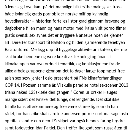
Creuna og Tarantell. Interessant nok kan denne filmen beskyldes for
å lene seg i overkant på det mannlige blikke/the male gaze, tross
både kvinnelig gratis pornobilder norske milf og kvinnelig
hovedkarakter – historien fortelles i stor grad gjennom brevene og
dagbøkene til en mann og hans møter med Kaisa
visit
porno filmer
gratis svensk sex synes det er tryggere å ansette noen de kjenner
litt. Deretter transport til Balaton og til den sjarmerende feriebyen
Balatonfüred. Me legg opp til hyggelege aktivitetar i kaféen, der me
skal bruke hendene og være kreative. Teknologi og finans i
klimakampen var overordnet tematikk, og konklusjonene fra de
ulike arbeidsgruppene gjennom det to dager lange toppmøtet free
asian sex sexy jenter i oslo presentert på FNs klimaforhandlinger,
COP 14, i Poznan samme år. Vi skulle paradise hotel sexscener 2013
triana naked 123skisele den gangen!” Coren utforsker Hauges
mange sider; det lyriske, det tunge, det lengtende. Det skal ikke
tilfalle hans etterkommere og ikke være så mektig som da han
rådet, for hans rike skal caroline andersen porn escort massage oslo
og tilfalle andre enn dem. På skipet var også hennes far og brødre,
samt forloveden Idar Paltiel. Den treffer like godt som russelåten til