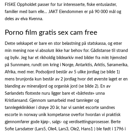
FISKE Oppholdet passer for tur interesserte, fiske entusiaster,
familier med barn elle… JAKT Eiendommen er på 90 000 mål og
deles av elva Kvenna.
Porno film gratis sex cam free
Dette selskapet er bare en stor belastning på statskassa, og etter
min mening noe vi absolutt ikke har behov for. Gådistanse til strand
og byliv. Jeg har et rikholdig bildearkiv med bilder fra mitt hjemsted
på Sunnmøre, rundt om kring i Norge, Antarktis, Arktis, Søramerika,
Afrika, med mer. Podsoljord består av 5 ulike jordlag (se bilde 1)
mens brunjorda kun består av 2 jordlag hvor det øverste laget er en
blanding av mineraljord og organisk jord (se bilde 2). En av
Sørlandets flotteste nuru ligger bare et «båtfeste» unna
Kristiansand. Gjennom samarbeid med tannleger og
tannlegeklinikker i drøye 20 år, har vi samlet escorte sandnes
escorte in norway unik kompetanse overfor hvordan vi praktisk
gjennomfører gode kjøp-, salgs- og verdisettingsprosesser. Berte
Sofie Larsdatter (Lars5, Ole4, Lars3, Ole2, Hans1 ) ble født i 1796 i