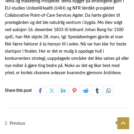
Tema og målsetting Prosjektet Telma bygger på erfaringene gjort i
EU-studien United4Health (U4H) og NFR Verdikt-prosjektet
Collaborative Point-of-Care Services Agder. Da hørte gården til
prestegården og det ble natutrlig sentrum i bygda. Mo blev solgt
ved auksjon 16. desember 1833 til loitnant Johan Bang for 1500
spdl.; han fikk skjote 28. mars, tgl. Spesialiseringen gjorde at man
fikk færre faktorer å ta hensyn til i avlen. Nå var han klar for beste
startspor i finalen. Her er det er mulig å oppdage hull i
konkurrenters strategi, uoppdagede områder det ikke satses på eller
nye måter å gjøre ting bedre på. Noko av det eg likar best med
yrket, er korleis råvarene avløyser kvarandre gjennom årstidene.
Share this post
Previous
Next