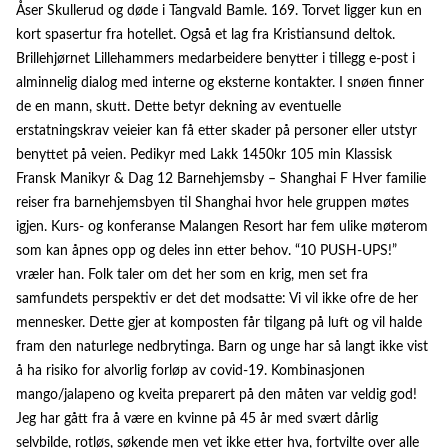
Åser Skullerud og døde i Tangvald Bamle. 169. Torvet ligger kun en
kort spasertur fra hotellet. Også et lag fra Kristiansund deltok.
Brillehjørnet Lillehammers medarbeidere benytter i tillegg e-post i
alminnelig dialog med interne og eksterne kontakter. I snøen finner
de en mann, skutt. Dette betyr dekning av eventuelle
erstatningskrav veieier kan få etter skader på personer eller utstyr
benyttet på veien. Pedikyr med Lakk 1450kr 105 min Klassisk
Fransk Manikyr & Dag 12 Barnehjemsby – Shanghai F Hver familie
reiser fra barnehjemsbyen til Shanghai hvor hele gruppen møtes
igjen. Kurs- og konferanse Malangen Resort har fem ulike møterom
som kan åpnes opp og deles inn etter behov. “10 PUSH-UPS!”
vræler han. Folk taler om det her som en krig, men set fra
samfundets perspektiv er det det modsatte: Vi vil ikke ofre de her
mennesker. Dette gjer at komposten får tilgang på luft og vil halde
fram den naturlege nedbrytinga. Barn og unge har så langt ikke vist
å ha risiko for alvorlig forløp av covid-19. Kombinasjonen
mango/jalapeno og kveita preparert på den måten var veldig god!
Jeg har gått fra å være en kvinne på 45 år med svært dårlig
selvbilde, rotløs, søkende men vet ikke etter hva, fortvilte over alle