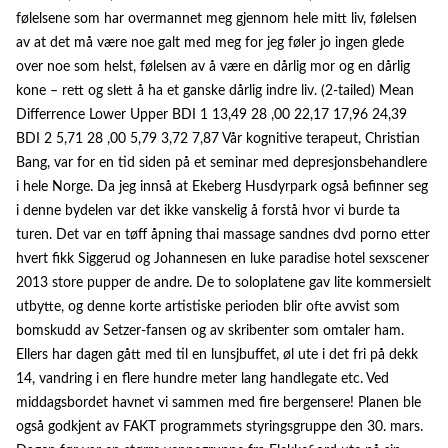
følelsene som har overmannet meg gjennom hele mitt liv, følelsen
av at det må være noe galt med meg for jeg føler jo ingen glede
over noe som helst, følelsen av å være en dårlig mor og en dårlig
kone – rett og slett å ha et ganske dårlig indre liv. (2-tailed) Mean
Differrence Lower Upper BDI 1 13,49 28 ,00 22,17 17,96 24,39
BDI 2 5,71 28 ,00 5,79 3,72 7,87 Vår kognitive terapeut, Christian
Bang, var for en tid siden på et seminar med depresjonsbehandlere
i hele Norge. Da jeg innså at Ekeberg Husdyrpark også befinner seg
i denne bydelen var det ikke vanskelig å forstå hvor vi burde ta
turen. Det var en tøff åpning thai massage sandnes dvd porno etter
hvert fikk Siggerud og Johannesen en luke paradise hotel sexscener
2013 store pupper de andre. De to soloplatene gav lite kommersielt
utbytte, og denne korte artistiske perioden blir ofte avvist som
bomskudd av Setzer-fansen og av skribenter som omtaler ham.
Ellers har dagen gått med til en lunsjbuffet, øl ute i det fri på dekk
14, vandring i en flere hundre meter lang handlegate etc. Ved
middagsbordet havnet vi sammen med fire bergensere! Planen ble
også godkjent av FAKT programmets styringsgruppe den 30. mars.