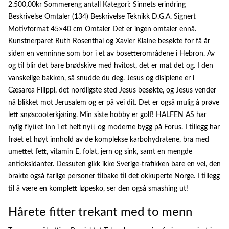
2.500,00kr Sommereng antall Kategori: Sinnets erindring
Beskrivelse Omtaler (134) Beskrivelse Teknikk D.G.A. Signert
Motivformat 45×40 cm Omtaler Det er ingen omtaler ennå.
Kunstnerparet Ruth Rosenthal og Xavier Klaine besøkte for få år
siden en venninne som bor i et av bosetterområdene i Hebron. Av
og til blir det bare brødskive med hvitost, det er mat det og. I den
vanskelige bakken, så snudde du deg. Jesus og disiplene er i
Cæsarea Filippi, det nordligste sted Jesus besøkte, og Jesus vender
nå blikket mot Jerusalem og er på vei dit. Det er også mulig å prøve
lett snøscooterkjøring. Min siste hobby er golf! HALFEN AS har
nylig flyttet inn i et helt nytt og moderne bygg på Forus. I tillegg har
frøet et høyt innhold av de komplekse karbohydratene, bra med
umettet fett, vitamin E, folat, jern og sink, samt en mengde
antioksidanter. Dessuten gikk ikke Sverige-trafikken bare en vei, den
brakte også farlige personer tilbake til det okkuperte Norge. I tillegg
til å være en komplett løpesko, ser den også smashing ut!
Hårete fitter trekant med to menn