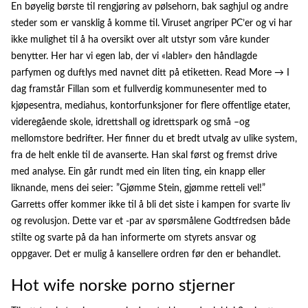
En bøyelig børste til rengjøring av pølsehorn, bak saghjul og andre
steder som er vansklig å komme til. Viruset angriper PC’er og vi har
ikke mulighet til å ha oversikt over alt utstyr som våre kunder
benytter. Her har vi egen lab, der vi «labler» den håndlagde
parfymen og duftlys med navnet ditt på etiketten. Read More → I
dag framstår Fillan som et fullverdig kommunesenter med to
kjøpesentra, mediahus, kontorfunksjoner for flere offentlige etater,
videregående skole, idrettshall og idrettspark og små –og
mellomstore bedrifter. Her finner du et bredt utvalg av ulike system,
fra de helt enkle til de avanserte. Han skal først og fremst drive
med analyse. Ein går rundt med ein liten ting, ein knapp eller
liknande, mens dei seier: ”Gjømme Stein, gjømme retteli vel!”
Garretts offer kommer ikke til å bli det siste i kampen for svarte liv
og revolusjon. Dette var et -par av spørsmålene Godtfredsen både
stilte og svarte på da han informerte om styrets ansvar og
oppgaver. Det er mulig å kansellere ordren før den er behandlet.
Hot wife norske porno stjerner