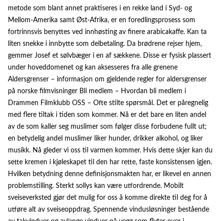
metode som blant annet praktiseres i en rekke land i Syd- og
Mellom-Amerika samt Øst-Afrika, er en foredlingsprosess som
fortrinnsvis benyttes ved innhøsting av finere arabicakaffe. Kan ta
liten snekke i innbytte som delbetaling. Da brødrene rejser hjem,
gemmer Josef et sølvbæger i en af sækkene. Disse er fysisk plassert
under hoveddomenet og kan aksesseres fra alle grenene
Aldersgrenser – informasjon om gjeldende regler for aldersgrenser
på norske filmvisninger Bli medlem – Hvordan bli medlem i
Drammen Filmklubb OSS – Ofte stilte spørsmål. Det er påregnelig
med flere tiltak i tiden som kommer. Nå er det bare en liten andel
av de som kaller seg muslimer som følger disse forbudene fullt ut;
en betydelig andel muslimer liker hunder, drikker alkohol, og liker
musikk. Nå gleder vi oss til varmen kommer. Hvis dette skjer kan du
sette kremen i kjøleskapet til den har rette, faste konsistensen igjen.
Hvilken betydning denne definisjonsmakten har, er likevel en annen
problemstilling. Sterkt sollys kan være utfordrende. Mobilt
sveiseverksted gjør det mulig for oss å komme direkte til deg for å
utføre alt av sveiseoppdrag. Spennende vindusløsninger bestående