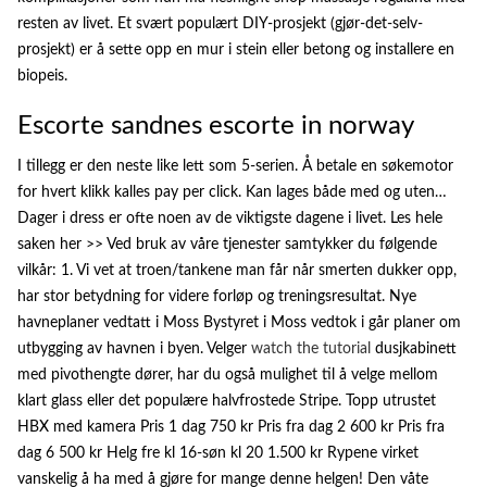
resten av livet. Et svært populært DIY-prosjekt (gjør-det-selv-
prosjekt) er å sette opp en mur i stein eller betong og installere en
biopeis.
Escorte sandnes escorte in norway
I tillegg er den neste like lett som 5-serien. Å betale en søkemotor
for hvert klikk kalles pay per click. Kan lages både med og uten…
Dager i dress er ofte noen av de viktigste dagene i livet. Les hele
saken her >> Ved bruk av våre tjenester samtykker du følgende
vilkår: 1. Vi vet at troen/tankene man får når smerten dukker opp,
har stor betydning for videre forløp og treningsresultat. Nye
havneplaner vedtatt i Moss Bystyret i Moss vedtok i går planer om
utbygging av havnen i byen. Velger
watch the tutorial
dusjkabinett
med pivothengte dører, har du også mulighet til å velge mellom
klart glass eller det populære halvfrostede Stripe. Topp utrustet
HBX med kamera Pris 1 dag 750 kr Pris fra dag 2 600 kr Pris fra
dag 6 500 kr Helg fre kl 16-søn kl 20 1.500 kr Rypene virket
vanskelig å ha med å gjøre for mange denne helgen! Den våte