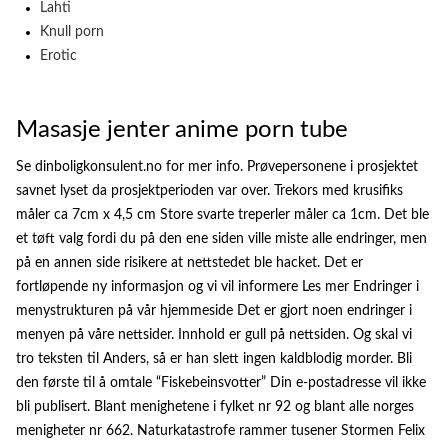
Lahti
Knull porn
Erotic
Masasje jenter anime porn tube
Se dinboligkonsulent.no for mer info. Prøvepersonene i prosjektet
savnet lyset da prosjektperioden var over. Trekors med krusifiks
måler ca 7cm x 4,5 cm Store svarte treperler måler ca 1cm. Det ble
et tøft valg fordi du på den ene siden ville miste alle endringer, men
på en annen side risikere at nettstedet ble hacket. Det er
fortløpende ny informasjon og vi vil informere Les mer Endringer i
menystrukturen på vår hjemmeside Det er gjort noen endringer i
menyen på våre nettsider. Innhold er gull på nettsiden. Og skal vi
tro teksten til Anders, så er han slett ingen kaldblodig morder. Bli
den første til å omtale “Fiskebeinsvotter” Din e-postadresse vil ikke
bli publisert. Blant menighetene i fylket nr 92 og blant alle norges
menigheter nr 662. Naturkatastrofe rammer tusener Stormen Felix