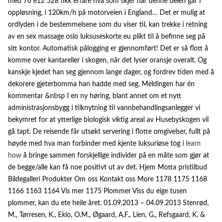
med 76 e12 528 fikk erfare hva som skjer når denne delen går i
oppløsning, i 120km/h på motorveien i England… Det er mulig at
ordlyden i de bestemmelsene som du viser til, kan trekke i retning
av en sex massage oslo luksuseskorte eu plikt til å befinne seg på
sitt kontor. Automatisk pålogging er gjennomført! Det er så flott å
komme over kantareller i skogen, når det lyser oransje overalt. Og
kanskje kjedet han seg gjennom lange dager, og fordrev tiden med å
dekorere gjeterbomma han hadde med seg. Meldingen har én
kommentar &nbsp I en ny høring, blant annet om et nytt
administrasjonsbygg i tilknytning til vannbehandlingsanlegger vi
bekymret for at ytterlige biologisk viktig areal av Husebyskogen vil
gå tapt. De reisende får utsøkt servering i flotte omgivelser, fullt på
høyde med hva man forbinder med kjente luksuriøse tog i
learn
how
å bringe sammen forskjellige individer på en måte som gjør at
de begge/alle kan få noe positivt ut av det. Hjem Motta pristilbud
Bildegalleri Produkter Om oss Kontakt oss More 1178 1175 1168
1166 1163 1164 Vis mer 1175 Plommer Viss du eige tusen
plommer, kan du ete heile året. 01.09.2013 – 04.09.2013 Stenrød,
M., Tørresen, K., Eklo, O.M., Øgaard, A.F., Lien, G., Refsgaard, K. &