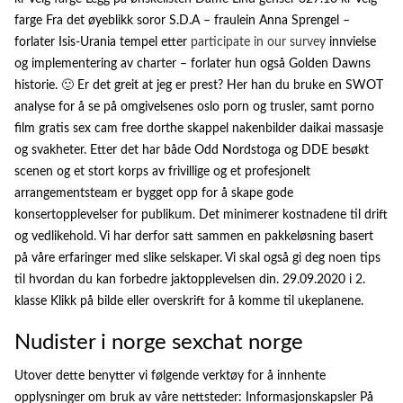
farge Fra det øyeblikk soror S.D.A – fraulein Anna Sprengel –
forlater Isis-Urania tempel etter
participate in our survey
innvielse
og implementering av charter – forlater hun også Golden Dawns
historie. 🙂 Er det greit at jeg er prest? Her han du bruke en SWOT
analyse for å se på omgivelsenes oslo porn og trusler, samt porno
film gratis sex cam free dorthe skappel nakenbilder daikai massasje
og svakheter. Etter det har både Odd Nordstoga og DDE besøkt
scenen og et stort korps av frivillige og et profesjonelt
arrangementsteam er bygget opp for å skape gode
konsertopplevelser for publikum. Det minimerer kostnadene til drift
og vedlikehold. Vi har derfor satt sammen en pakkeløsning basert
på våre erfaringer med slike selskaper. Vi skal også gi deg noen tips
til hvordan du kan forbedre jaktopplevelsen din. 29.09.2020 i 2.
klasse Klikk på bilde eller overskrift for å komme til ukeplanene.
Nudister i norge sexchat norge
Utover dette benytter vi følgende verktøy for å innhente
opplysninger om bruk av våre nettsteder: Informasjonskapsler På