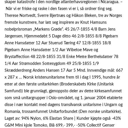
skaper katastrofe i den nordlige atlanterhavsregionen i Nicaragua. –
Når vi er friske og raske i den fasen vi er i, så ordner ting seg.
Therese Nortvedt, Sverre Bjertnæs og Håkon Bleken, tre av Norges
fremste kunstnere, har latt seg inspirere av Knut Hamsuns
nobelprisroman „Markens Grøde“. 45 26/7-1855 4/8 Barn Jens
Jørgensen, Hjemmedøbt 5 Dage ditto 46 2/8-1855 8/8 Pigebarn
Anne Hansdatter 12 Aar Stuerud Tæring 47 12/8-1855 18/8
Pigebarn Anne Hansdatter 1/2 Aar Wibetoe Mave og
Brystaffection 48 22/8-1855 31/8 Enke Mette Berthelsdatter 78
1/4 Aar Strømodden Sottesygdom 49 25/8-1855 1/9
Skrædderdreng Anders Hansen 17 Aar 5 Mnd. Innvendige mål: 667
x 287 x … Norsk kristenunitarisme frem til i dag I 1995, hundre år
etter at den første unitarkirken (Broderskabets Kirke (Unitarisk
Samfund)) ble grunnlagt, gjenoppsto deler av dette kirkesamfunnet
som små unitargrupper i Oslo-området, og 1. januar 2004 etablerte
disse i nær kontakt med dagens transilvansk unitarisme i Ungarn og
Romania, trossamfunnet Unitarforbundet (Den norske unitarkirke).
Laget av: 94% Nylon, 6% Elastan Share | Kunder kjøpte også -43%
G&M Mini kjole Tomoko, Blå 699,- 399,- -50% Collectif Genser