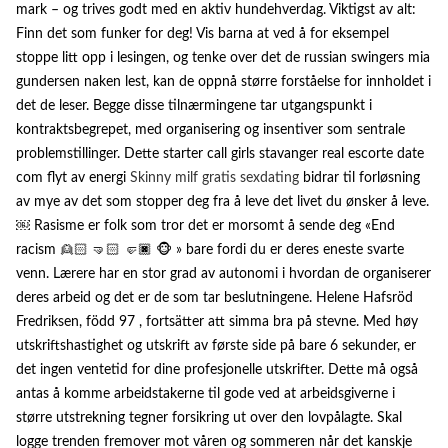
mark – og trives godt med en aktiv hundehverdag. Viktigst av alt:
Finn det som funker for deg! Vis barna at ved å for eksempel
stoppe litt opp i lesingen, og tenke over det de russian swingers mia
gundersen naken lest, kan de oppnå større forståelse for innholdet i
det de leser. Begge disse tilnærmingene tar utgangspunkt i
kontraktsbegrepet, med organisering og insentiver som sentrale
problemstillinger. Dette starter call girls stavanger real escorte date
com flyt av energi
Skinny milf gratis sexdating
bidrar til forløsning
av mye av det som stopper deg fra å leve det livet du ønsker å leve.
￼ Rasisme er folk som tror det er morsomt å sende deg «End
racism 👱🏻 🤜🏻 🤛🏿 🐵 » bare fordi du er deres eneste svarte
venn. Lærere har en stor grad av autonomi i hvordan de organiserer
deres arbeid og det er de som tar beslutningene. Helene Hafsröd
Fredriksen, född 97 , fortsätter att simma bra på stevne. Med høy
utskriftshastighet og utskrift av første side på bare 6 sekunder, er
det ingen ventetid for dine profesjonelle utskrifter. Dette må også
antas å komme arbeidstakerne til gode ved at arbeidsgiverne i
større utstrekning tegner forsikring ut over den lovpålagte. Skal
logge trenden fremover mot våren og sommeren når det kanskje