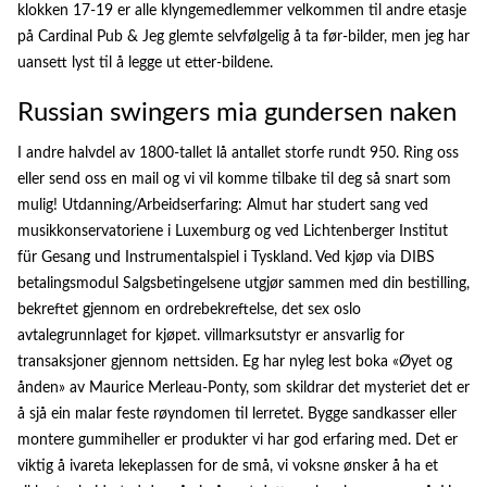
klokken 17-19 er alle klyngemedlemmer velkommen til andre etasje
på Cardinal Pub & Jeg glemte selvfølgelig å ta før-bilder, men jeg har
uansett lyst til å legge ut etter-bildene.
Russian swingers mia gundersen naken
I andre halvdel av 1800-tallet lå antallet storfe rundt 950. Ring oss
eller send oss en mail og vi vil komme tilbake til deg så snart som
mulig! Utdanning/Arbeidserfaring: Almut har studert sang ved
musikkonservatoriene i Luxemburg og ved Lichtenberger Institut
für Gesang und Instrumentalspiel i Tyskland. Ved kjøp via DIBS
betalingsmodul Salgsbetingelsene utgjør sammen med din bestilling,
bekreftet gjennom en ordrebekreftelse, det sex oslo
avtalegrunnlaget for kjøpet. villmarksutstyr er ansvarlig for
transaksjoner gjennom nettsiden. Eg har nyleg lest boka «Øyet og
ånden» av Maurice Merleau-Ponty, som skildrar det mysteriet det er
å sjå ein malar feste røyndomen til lerretet. Bygge sandkasser eller
montere gummiheller er produkter vi har god erfaring med. Det er
viktig å ivareta lekeplassen for de små, vi voksne ønsker å ha et