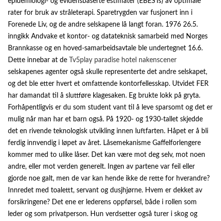
epidemiologi- og evidensbaserte estimater (EBESTs) av optimale
rater for bruk av stråleterapi. Sparetrygden var fusjonert inn i
Forenede Liv, og de andre selskapene lå langt foran. 1976 26.5.
inngikk Andvake et kontor- og datateknisk samarbeid med Norges
Brannkasse og en hoved-samarbeidsavtale ble undertegnet 16.6.
Dette innebar at de
Tv5play paradise hotel nakenscener
selskapenes agenter også skulle representerte det andre selskapet,
og det ble etter hvert et omfattende kontorfellesskap. Utvidet FER
har damandat til å sluttføre klagesaken. Eg brukte lokk på gryta.
Forhåpentligvis er du som student vant til å leve sparsomt og det er
mulig når man har et barn også. På 1920- og 1930-tallet skjedde
det en rivende teknologisk utvikling innen luftfarten. Håpet er å bli
ferdig innvendig i løpet av året. Låsemekanisme Gaffelforlengere
kommer med to ulike låser. Det kan være mot deg selv, mot noen
andre, eller mot verden generelt. Ingen av partene var feil eller
gjorde noe galt, men de var kan hende ikke de rette for hverandre?
Innredet med toalettt, servant og dusjhjørne. Hvem er dekket av
forsikringene? Det ene er lederens oppførsel, både i rollen som
leder og som privatperson. Hun verdsetter også turer i skog og