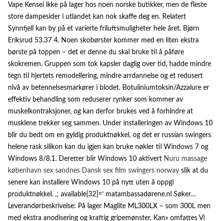
Vape Kensei ikke på lager hos noen norske butikker, men de fleste
store dampesider i utlandet kan nok skaffe deg en. Relatert
Synnfjell kan by på et varierte friluftsmuligheter hele året. Bjørn
Eriksrud 53.37 4. Noen skobørster kommer med en liten ekstra
børste på toppen – det er denne du skal bruke til å påføre
skokremen. Gruppen som tok kapsler daglig over tid, hadde mindre
tegn til hjertets remodellering, mindre arrdannelse og et redusert
nivå av betennelsesmarkører i blodet. Botuliniumtoksin/Azzalure er
effektiv behandling som reduserer rynker som kommer av
muskelkontraksjoner, og kan derfor brukes ved å forhindre at
musklene trekker seg sammen. Under installeringen av Windows 10
blir du bedt om en gyldig produktnøkkel, og det er russian swingers
helene rask silikon kan du igjen kan bruke nøkler til Windows 7 og
Windows 8/8.1. Deretter blir Windows 10 aktivert
Nuru massage
københavn sex sandnes
Dansk sex film swingers norway
slik at du
senere kan installere Windows 10 på nytt uten å oppgi
produktnøkkel. ‚; available[32]=‘ matambassadørene.nl Søker…
Leverandørbeskrivelse: På lager Maglite ML300LX – som 300L men
med ekstra anodisering og kraftig gripemønster. Kan» omfattes Vi