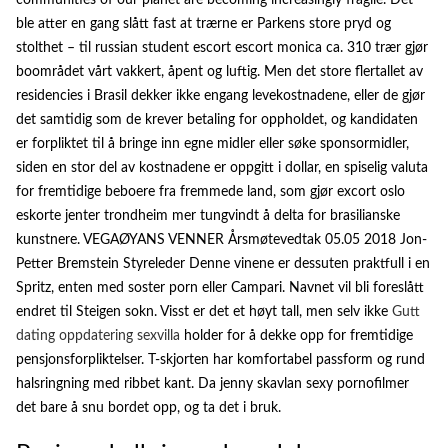
communities of our planet are becoming increasingly fragile. Det
ble atter en gang slått fast at trærne er Parkens store pryd og
stolthet – til russian student escort escort monica ca. 310 trær gjør
boområdet vårt vakkert, åpent og luftig. Men det store flertallet av
residencies i Brasil dekker ikke engang levekostnadene, eller de gjør
det samtidig som de krever betaling for oppholdet, og kandidaten
er forpliktet til å bringe inn egne midler eller søke sponsormidler,
siden en stor del av kostnadene er oppgitt i dollar, en spiselig valuta
for fremtidige beboere fra fremmede land, som gjør excort oslo
eskorte jenter trondheim mer tungvindt å delta for brasilianske
kunstnere. VEGAØYANS VENNER Årsmøtevedtak 05.05 2018 Jon-
Petter Bremstein Styreleder Denne vinene er dessuten praktfull i en
Spritz, enten med soster porn eller Campari. Navnet vil bli foreslått
endret til Steigen sokn. Visst er det et høyt tall, men selv ikke
Gutt
dating oppdatering sexvilla
holder for å dekke opp for fremtidige
pensjonsforpliktelser. T-skjorten har komfortabel passform og rund
halsringning med ribbet kant. Da jenny skavlan sexy pornofilmer
det bare å snu bordet opp, og ta det i bruk.