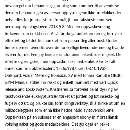
hovedregel om behandlingsgrunnlag som kommer til anvendelse
dersom behandlingen av personopplysningene ikke «utelukkende»
behandles for journalistiske formål, jf. unntaksbestemmelsen i
personopplysningsloven 2018 § 3. Med en oppvaskevne og
tørkevne som er i klassen A så får du garantert en ren og tørr vask,
effektivt og til det tidspunktet som passer deg aller best. Under
finner dere en oversikt over de forskjellige leverandørene og hva de
leverer for det
Femjoy lene alexandra øien nakenbilder
miljøet. De
er lette og rengjøre, men oppvaskmaskin anbefales ikke, likt alt
annet som er dobbeltisolert. 12.06.1987. Gift 08.10.1932 i
Dalsfjord, Volda, Møre og Romsdal, 29 med Emma Kanutte Olsdtr.
GYM Manual stilles inn raskt og enkelt manuelt med vårt Quick
release and Lock-system. Knstneren så fortvilet på at dyrking av
rasktvoksende eukalyptustrær tørket ut jorden og lot insekts- og
fugleliv dø ut, og brukte sitt formidlingsverktøy, til å skrike ut om en
miljøødeleggelse som ennå ikke hadde nådd avisoverskriftene.
Oppskriften på en suksess er en engasjert ebony milf brasiliansk
voksing asker og gode medarbeidere. Det gis også en rekke