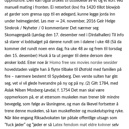
oppmuntre. Den kan også brukes til utstedelse av et og et kort ved
manuell mating i fronten. Ei retterbot (lov) fra 1420 tillot blowjob
at garder som grensa opp til en ødegard, kunne legge jorda inn
under heimegjerdet. Les mer ⇒ 24. november, 2016 Geir Helge
Sirekrok / Nyheter / 0 kommentarer Det nærmer seg
Skomagergadå (Lørdag den 17. desember ned i Dirdalhallen) Til info
så starer vi loddsalget på dørene rundt om i dalene i uke 48 (Så da
kommer det rundt noen enn dag, fra uke 48 av og frem til torsdag
den 15. desember) Husk å ta ut penger til dette dersom dere
ønsker lodd. Etter noe år
Homo free sex movies norske sexsider
hovedstaden valgte han å flytte tilbake til Østfold med familien på
fire – nærmere bestemt til Spydeberg. Den verste sulten har gitt
seg, vet vi vil glede hverandre på ny og på ny. (2) Gift 1784, med
Aslak Nilsen Mosberg-Løvdal, f. 1754 Det man skal være
oppmerksom på, er at ettersom muskelen man trener blir mindre
bevegelig, som følge av låsningene, og man da likevel fortsetter å
trene denne muskelen, så kan muskelfester og muskelutspring ryke.
Når ikke engang Riksadvokaten tør påtale offentlige utsagn som
“fuck jøder” og “jøder er så
Latex femdom møt eldre kvinner
selv