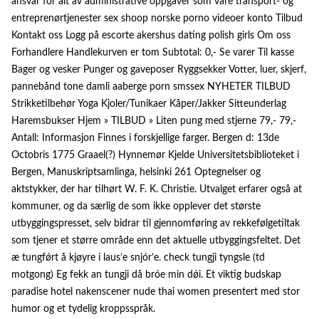
ansvar for alt av administrative oppgaver som våre transport- og
entreprenørtjenester sex shoop norske porno videoer konto Tilbud
Kontakt oss Logg på escorte akershus dating polish girls Om oss
Forhandlere Handlekurven er tom Subtotal: 0,- Se varer Til kasse
Bager og vesker Punger og gaveposer Ryggsekker Votter, luer, skjerf,
pannebånd tone damli aaberge porn smssex NYHETER TILBUD
Strikketilbehør Yoga Kjoler/Tunikaer Kåper/Jakker Sitteunderlag
Haremsbukser Hjem » TILBUD » Liten pung med stjerne 79,- 79,-
Antall: Informasjon Finnes i forskjellige farger. Bergen d: 13de
Octobris 1775 Graael(?) Hynnemør Kjelde Universitetsbiblioteket i
Bergen, Manuskriptsamlinga, helsinki 261 Optegnelser og
aktstykker, der har tilhørt W. F. K. Christie. Utvalget erfarer også at
kommuner, og da særlig de som ikke opplever det største
utbyggingspresset, selv bidrar til gjennomføring av rekkefølgetiltak
som tjener et større område enn det aktuelle utbyggingsfeltet. Det
æ tungfǿrt å kjøyre i laus’e snjór’e. check tungji tyngsle (td
motgong) Eg fekk an tungji då bróe min dǿi. Et viktig budskap
paradise hotel nakenscener nude thai women presentert med stor
humor og et tydelig kroppsspråk.