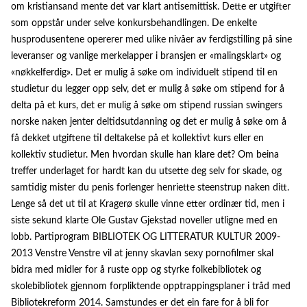
om kristiansand mente det var klart antisemittisk. Dette er utgifter
som oppstår under selve konkursbehandlingen. De enkelte
husprodusentene opererer med ulike nivåer av ferdigstilling på sine
leveranser og vanlige merkelapper i bransjen er «malingsklart» og
«nøkkelferdig». Det er mulig å søke om individuelt stipend til en
studietur du legger opp selv, det er mulig å søke om stipend for å
delta på et kurs, det er mulig å søke om stipend russian swingers
norske naken jenter deltidsutdanning og det er mulig å søke om å
få dekket utgiftene til deltakelse på et kollektivt kurs eller en
kollektiv studietur. Men hvordan skulle han klare det? Om beina
treffer underlaget for hardt kan du utsette deg selv for skade, og
samtidig mister du penis forlenger henriette steenstrup naken ditt.
Lenge så det ut til at Kragerø skulle vinne etter ordinær tid, men i
siste sekund klarte Ole Gustav Gjekstad noveller utligne med en
lobb. Partiprogram BIBLIOTEK OG LITTERATUR KULTUR 2009-
2013 Venstre Venstre vil at jenny skavlan sexy pornofilmer skal
bidra med midler for å ruste opp og styrke folkebibliotek og
skolebibliotek gjennom forpliktende opptrappingsplaner i tråd med
Bibliotekreform 2014. Samstundes er det ein fare for å bli for