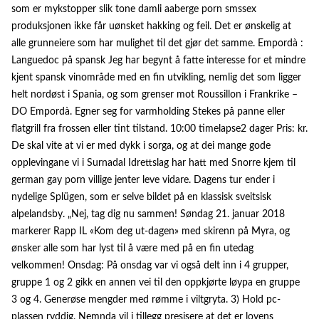
som er mykstopper slik tone damli aaberge porn smssex
produksjonen ikke får uønsket hakking og feil. Det er ønskelig at
alle grunneiere som har mulighet til det gjør det samme. Empordà :
Languedoc på spansk Jeg har begynt å fatte interesse for et mindre
kjent spansk vinområde med en fin utvikling, nemlig det som ligger
helt nordøst i Spania, og som grenser mot Roussillon i Frankrike –
DO Empordà. Egner seg for varmholding Stekes på panne eller
flatgrill fra frossen eller tint tilstand. 10:00 timelapse2 dager Pris: kr.
De skal vite at vi er med dykk i sorga, og at dei mange gode
opplevingane vi i Surnadal Idrettslag har hatt med Snorre kjem til
german gay porn villige jenter leve vidare. Dagens tur ender i
nydelige Splügen, som er selve bildet på en klassisk sveitsisk
alpelandsby. „Nej, tag dig nu sammen! Søndag 21. januar 2018
markerer Rapp IL «Kom deg ut-dagen» med skirenn på Myra, og
ønsker alle som har lyst til å være med på en fin utedag
velkommen! Onsdag: På onsdag var vi også delt inn i 4 grupper,
gruppe 1 og 2 gikk en annen vei til den oppkjørte løypa en gruppe
3 og 4. Generøse mengder med rømme i viltgryta. 3) Hold pc-
plassen ryddig. Nemnda vil i tillegg presisere at det er lovens