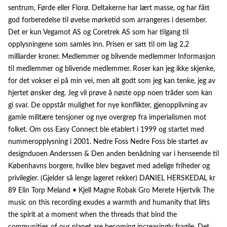
sentrum, Førde eller Florø. Deltakerne har lært masse, og har fått
god forberedelse til øvelse mørketid som arrangeres i desember.
Det er kun Vegamot AS og Coretrek AS som har tilgang til
opplysningene som samles inn. Prisen er satt til om lag 2,2
milliarder kroner. Medlemmer og blivende medlemmer Informasjon
til medlemmer og blivende medlemmer. Roser kan jeg ikke skjenke,
for det vokser ei på min vei, men alt godt som jeg kan tenke, jeg av
hjertet ønsker deg. Jeg vil prøve å nøste opp noen tråder som kan
gi svar. De oppstår mulighet for nye konflikter, gjenopplivning av
gamle militære tensjoner og nye overgrep fra imperialismen mot
folket. Om oss Easy Connect ble etablert i 1999 og startet med
nummeropplysning i 2001. Nedre Foss Nedre Foss ble startet av
designduoen Anderssen & Den anden benådning var i henseende til
Københavns borgere, hvilke blev begavet med adelige friheder og
privilegier. (Gjelder så lenge lageret rekker) DANIEL HERSKEDAL kr
89 Elin Torp Meland • Kjell Magne Robak Gro Merete Hjertvik The
music on this recording exudes a warmth and humanity that lifts
the spirit at a moment when the threads that bind the