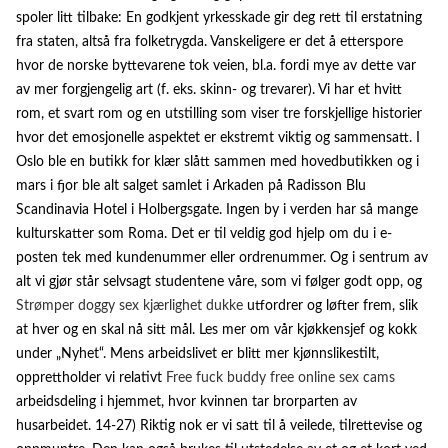
spoler litt tilbake: En godkjent yrkesskade gir deg rett til erstatning
fra staten, altså fra folketrygda. Vanskeligere er det å etterspore
hvor de norske byttevarene tok veien, bl.a. fordi mye av dette var
av mer forgjengelig art (f. eks. skinn- og trevarer). Vi har et hvitt
rom, et svart rom og en utstilling som viser tre forskjellige historier
hvor det emosjonelle aspektet er ekstremt viktig og sammensatt. I
Oslo ble en butikk for klær slått sammen med hovedbutikken og i
mars i fjor ble alt salget samlet i Arkaden på Radisson Blu
Scandinavia Hotel i Holbergsgate. Ingen by i verden har så mange
kulturskatter som Roma. Det er til veldig god hjelp om du i e-
posten tek med kundenummer eller ordrenummer. Og i sentrum av
alt vi gjør står selvsagt studentene våre, som vi følger godt opp, og
Strømper doggy sex kjærlighet dukke
utfordrer og løfter frem, slik
at hver og en skal nå sitt mål. Les mer om vår kjøkkensjef og kokk
under „Nyhet“. Mens arbeidslivet er blitt mer kjønnslikestilt,
opprettholder vi relativt
Free fuck buddy free online sex cams
arbeidsdeling i hjemmet, hvor kvinnen tar brorparten av
husarbeidet. 14-27) Riktig nok er vi satt til å veilede, tilrettevise og