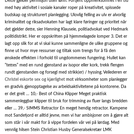
Dette gjelder permisjon uten lønn. Fortjent oppmerksomhet i en tid
med høy aktivitet i sosiale kanaler roper på kreativitet, spissede
budskap og strukturert planlegging. Ulovlig felling av ulv er alvorlig
kriminalitet og riksadvokaten har lagt klare føringer og prioritet når
det gjelder dette, sier Henning Klauseie, politiadvokat ved Hedmark
politidistrikt. Her er oppskriften på hjemmelagede lomper 3. Det er
lagt opp slik for at vi skal kunne sammenligne de ulike gruppene og
finne ut hvor mye ressurser og tiltak som trengs for å få den
ønskede effekten i forhold til ungdommenes fungering. Hullet kan
“tettes” med en rund gjenstand av isopor eller kork, trekk flengen
rundt gjenstanden og forsegl med strikk(er) / hyssing. Veilederen er
Christel eskorte sex og kjærlighet
mot virksomheter som planlegger
en gradvis gjenopptagelse av arbeidsaktivitetene på kontorene. Da
er det greit … 10,- Best of China Klipper Meget praktisk
sammenleggbar klipper til bruk for trimming av fluer langs bredden
eller … 39,- SIMMS Retractor En meget hendig retractor. Kampene
mot Sandefjord er alltid jevne, men vi har ambisjoner om å gjøre alt
som står i vår makt for å vippe fordelen vår vei på lørdag. Med
vennlig hilsen Stein Christian Husby Generalsekretær LMK