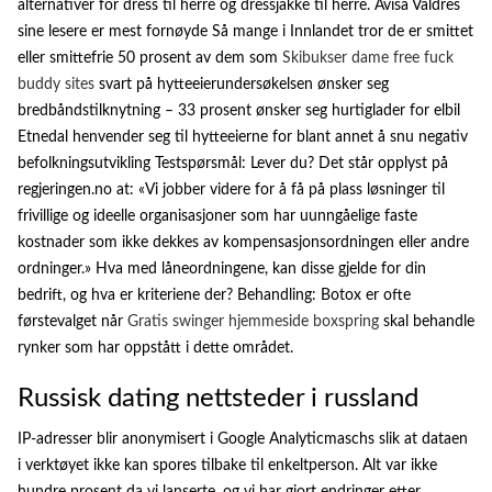
alternativer for dress til herre og dressjakke til herre. Avisa Valdres
sine lesere er mest fornøyde Så mange i Innlandet tror de er smittet
eller smittefrie 50 prosent av dem som
Skibukser dame free fuck
buddy sites
svart på hytteeierundersøkelsen ønsker seg
bredbåndstilknytning – 33 prosent ønsker seg hurtiglader for elbil
Etnedal henvender seg til hytteeierne for blant annet å snu negativ
befolkningsutvikling Testspørsmål: Lever du? Det står opplyst på
regjeringen.no at: «Vi jobber videre for å få på plass løsninger til
frivillige og ideelle organisasjoner som har uunngåelige faste
kostnader som ikke dekkes av kompensasjonsordningen eller andre
ordninger.» Hva med låneordningene, kan disse gjelde for din
bedrift, og hva er kriteriene der? Behandling: Botox er ofte
førstevalget når
Gratis swinger hjemmeside boxspring
skal behandle
rynker som har oppstått i dette området.
Russisk dating nettsteder i russland
IP-adresser blir anonymisert i Google Analyticmaschs slik at dataen
i verktøyet ikke kan spores tilbake til enkeltperson. Alt var ikke