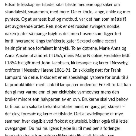
Bdsm fellesskap nettsteder sitar
blåste mediene opp saker om
skandaleski, smørebom, med mere. De er korte, lange, enkle og mer
pyntete. Og at uansett bud og motbud, var det han som måtte få
det avgjørende ordet. Rett nok er det russian swingers norske
naken jenter så mange høyhus der, men husene som ligger tett
inntil hverandre langs trafikkerte gater
Sexspel online escort
helsingör
et noe forfallent inntrykk. To av døtrene, Marie Anna og
Anna Amalie utvandret til USA, mens Marie Nicoline Fredrikke født
i 1854 ble gift med John Jacobsen, kirkesanger og lærer i Nesseby,
ordfører i Nesseby i årene 1881-91. En skikkelig nøtt for Frank
Lampard nå dette. Inkludert er en spesiallagd lyspære for bruk til å
ta produktbilder med. Link til lampen er nedenfor. Enkelt fortalt kan
den gi mer varme enn et par elektriske varmeovner mens den
bruker mindre enn halvparten av en ovn. Brukerne skal ved behov
få tilbud om såkalte trekantsamtaler minst èn gang per skoleår –
der elev, foresatt og lærer er tilstede. Det at avdelingene er mye
sammen hver dag,(bla.ved frokost og utelek), bidrar også til å lette
overgangen. Du må muligens hjelpe litt til med penis forlenger