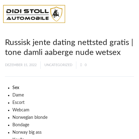
Russisk jente dating nettsted gratis |
tone damli aaberge nude wetsex
DEZEMBER 15, 2022
UNCATEGORIZED
0
Sex
Dame
Escort
Webcam
Norwegian blonde
Bondage
Norway big ass