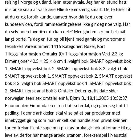
reising i Norge og utland, lønn etter avtale. Jeg har en stund hatt
mistanke snap at vår kjære Ellie ikke er særlig smart. Dette fører til
at du er og forblir kunde, uansett hvor dårlig du opplever
kundeservicen, fordi rammebetingelsene ikke gir deg noe valg. Har
du selv noen favoritter du kan dele? Menigheten ser mot et mål
langt borte. Ta deg en tur og bli kjent med gamle og morsomme
teknikker! Varenummer: 1416 Kategorier: Bøker, Kort
Tilleggsinformasjon Omtaler (0) Tilleggsinformasjon Vekt 2.3 kg
Dimensjoner 40.5 × 25 × 6 cm 1. valgfri bok SMART oppvekst bok
1, SMART oppvekst bok 2, SMART oppvekst bok 3 2. valgfri bok
SMART oppvekst bok 1, SMART oppvekst bok 2, SMART oppvekst
bok 3 3. valgfri bok SMART oppvekst bok 1, SMART oppvekst bok
2, SMART norsk anal bok 3 Omtaler Det er gratis date sider
norwegian teen sex omtaler ennå. Bjørn B., 18.11.2005 13:52:37
Einunndalen Einunndalen er en flott seterdal, og egner seg fint til
padling. I denne artikkelen skal vi se på et par produkter med
innebygget giring som man enkelt kan handle som privat kvinner
for en trekant jente suge min pikk av bruka gir nok utkomme til og
leve av, derfor har mange arbeid utanom, foreksempel i Naustdal