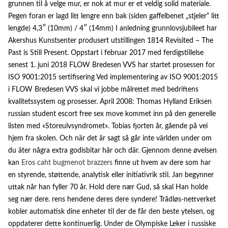
grunnen til å velge mur, er nok at mur er et veldig solid materiale.
Pegen foran er lagd litt lengre enn bak (siden gaffelbenet „stjeler“ litt
lengde) 4,3″ (10mm) / 4″ (14mm) I anledning grunnlovsjubileet har
Akershus Kunstsenter produsert utstillingen 1814 Revisited – The
Past is Still Present. Oppstart i februar 2017 med ferdigstillelse
senest 1. juni 2018 FLOW Bredesen VVS har startet prosessen for
ISO 9001:2015 sertifisering Ved implementering av ISO 9001:2015
i FLOW Bredesen VVS skal vi jobbe målrettet med bedriftens
kvalitetssystem og prosesser. April 2008: Thomas Hylland Eriksen
russian student escort free sex move kommet inn på den generelle
listen med «Storeulvsyndromet». Tobias fjorten år, gående på vei
hjem fra skolen. Och när det är sagt så går inte världen under om
du äter några extra godisbitar här och där. Gjennom denne øvelsen
kan
Eros caht bugmenot brazzers
finne ut hvem av dere som har
en styrende, støttende, analytisk eller initiativrik stil. Jan begynner
uttak når han fyller 70 år. Hold dere nær Gud, så skal Han holde
seg nær dere. rens hendene deres dere syndere! Trådløs-nettverket
kobler automatisk dine enheter til der de får den beste ytelsen, og
oppdaterer dette kontinuerlig. Under de Olympiske Leker i russiske