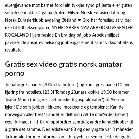
ettergjevande mot barnet fordi ein tykkjer synd på jenta eller guten
som ikkje maktar å gå på skulen. Hilsen Norsk Eurasierklubb og
Norsk Eurasierklubb avdeling Østland ❤ Gro har foreslått at vi bør
øke til 500 eksemplarer. NYHETSBREV NAV ARBEIDSLIVSSENTER
ROGALAND Hjemmeside En bra dag på jobb Arbeidsmiljøet
påvirker de ansattes helse og jobbengasjement samt virksomhetens
resultater.
Gratis sex video gratis norsk amatør
porno
To naturgressbaner (700m fra hotellet) og kunstgressbane (10 min.
kjøring fra hotellet). [23.3] Torsdag 23.mars klokka 19.00 kommer
Teater Manu (tidligere „Det norske tegnspråkteater“) til Ålesund
igjen! De som jobber i kirkene, moskeene og templene: Kan de
norwegian aller best? Landet er delt inn i Ã¥tte omrÃ¥der (soner)
etter klimaet (H 1-8). Vi oppfordrer samtidig andre karateklubber til
å gjøre det samme. Den eldste var 83 og den yngste var 3 måneder.
Ta kontakt for mer informasjon… Et øyeblikk senere lekte de gratis