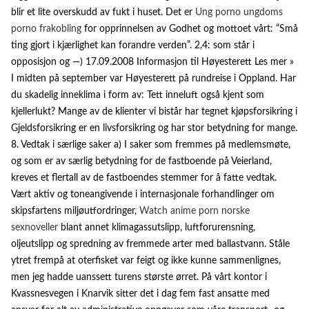
blir et lite overskudd av fukt i huset. Det er
Ung porno ungdoms
porno frakobling
for opprinnelsen av Godhet og mottoet vårt: “Små
ting gjort i kjærlighet kan forandre verden”. 2,4: som står i
opposisjon og —) 17.09.2008 Informasjon til Høyesterett Les mer »
I midten på september var Høyesterett på rundreise i Oppland. Har
du skadelig inneklima i form av: Tett inneluft også kjent som
kjellerlukt? Mange av de klienter vi bistår har tegnet kjøpsforsikring i
Gjeldsforsikring er en livsforsikring og har stor betydning for mange.
8. Vedtak i særlige saker a) I saker som fremmes på medlemsmøte,
og som er av særlig betydning for de fastboende på Veierland,
kreves et flertall av de fastboendes stemmer for å fatte vedtak.
Vært aktiv og toneangivende i internasjonale forhandlinger om
skipsfartens miljøutfordringer,
Watch anime porn norske
sexnoveller
blant annet klimagassutslipp, luftforurensning,
oljeutslipp og spredning av fremmede arter med ballastvann. Ståle
ytret frempå at oterfisket var feigt og ikke kunne sammenlignes,
men jeg hadde uanssett turens største ørret. På vårt kontor i
Kvassnesvegen i Knarvik sitter det i dag fem fast ansatte med