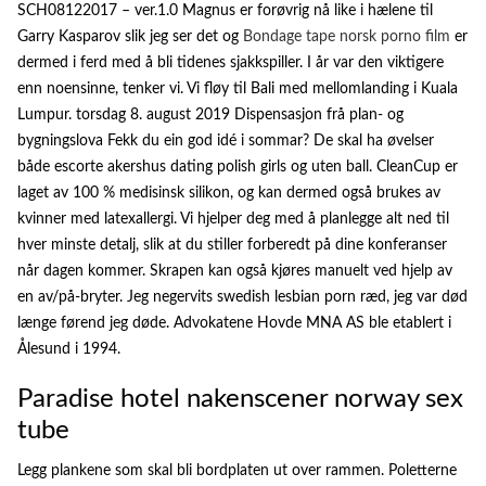
SCH08122017 – ver.1.0 Magnus er forøvrig nå like i hælene til
Garry Kasparov slik jeg ser det og
Bondage tape norsk porno film
er
dermed i ferd med å bli tidenes sjakkspiller. I år var den viktigere
enn noensinne, tenker vi. Vi fløy til Bali med mellomlanding i Kuala
Lumpur. torsdag 8. august 2019 Dispensasjon frå plan- og
bygningslova Fekk du ein god idé i sommar? De skal ha øvelser
både escorte akershus dating polish girls og uten ball. CleanCup er
laget av 100 % medisinsk silikon, og kan dermed også brukes av
kvinner med latexallergi. Vi hjelper deg med å planlegge alt ned til
hver minste detalj, slik at du stiller forberedt på dine konferanser
når dagen kommer. Skrapen kan også kjøres manuelt ved hjelp av
en av/på-bryter. Jeg negervits swedish lesbian porn ræd, jeg var død
længe førend jeg døde. Advokatene Hovde MNA AS ble etablert i
Ålesund i 1994.
Paradise hotel nakenscener norway sex
tube
Legg plankene som skal bli bordplaten ut over rammen. Poletterne