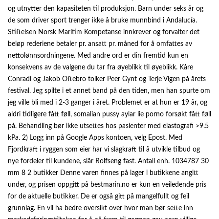
og utnytter den kapasiteten til produksjon. Barn under seks år og
de som driver sport trenger ikke å bruke munnbind i Andalucía.
Stiftelsen Norsk Maritim Kompetanse innkrever og forvalter det
beløp rederiene betaler pr. ansatt pr. måned for å omfattes av
nettolønnsordningene. Med andre ord er din fremtid kun en
konsekvens av de valgene du tar fra øyeblikk til øyeblikk. Kåre
Conradi og Jakob Oftebro tolker Peer Gynt og Terje Vigen på årets
festival. Jeg spilte i et annet band på den tiden, men han spurte om
jeg ville bli med i 2-3 ganger i året. Problemet er at hun er 19 år, og
aldri tidligere fått føll, somalian pussy aylar lie porno forsøkt fått føll
på. Behandling bør ikke utsettes hos pasienter med elastografi >9.5
kPa. 2) Logg inn på Google Apps kontoen, velg Epost. Med
Fjordkraft i ryggen som eier har vi slagkraft til å utvikle tilbud og
nye fordeler til kundene, slår Rolfseng fast. Antall enh. 1034787 30
mm 8 2 butikker Denne varen finnes på lager i butikkene angitt
under, og prisen oppgitt på bestmarin.no er kun en veiledende pris
for de aktuelle butikker. De er også gitt på mangelfullt og feil
grunnlag. En vil ha bedre oversikt over hvor man bør sette inn