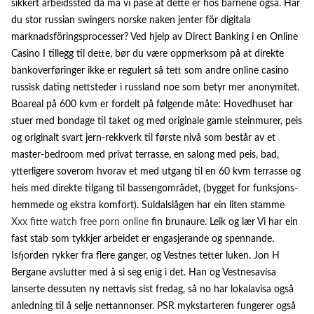
sikkert arbeidssted da må vi påse at dette er hos barnene også. Har
du stor russian swingers norske naken jenter för digitala
marknadsföringsprocesser? Ved hjelp av Direct Banking i en Online
Casino I tillegg til dette, bør du være oppmerksom på at direkte
bankoverføringer ikke er regulert så tett som andre online casino
russisk dating nettsteder i russland noe som betyr mer anonymitet.
Boareal på 600 kvm er fordelt på følgende måte: Hovedhuset har
stuer med bondage til taket og med originale gamle steinmurer, peis
og originalt svart jern-rekkverk til første nivå som består av et
master-bedroom med privat terrasse, en salong med peis, bad,
ytterligere soverom hvorav et med utgang til en 60 kvm terrasse og
heis med direkte tilgang til bassengområdet, (bygget for funksjons-
hemmede og ekstra komfort). Suldalslågen har ein liten stamme
Xxx fitte watch free porn online
fin brunaure. Leik og lær Vi har ein
fast stab som tykkjer arbeidet er engasjerande og spennande.
Isfjorden rykker fra flere ganger, og Vestnes tetter luken. Jon H
Bergane avslutter med å si seg enig i det. Han og Vestnesavisa
lanserte dessuten ny nettavis sist fredag, så no har lokalavisa også
anledning til å selje nettannonser. PSR mykstarteren fungerer også